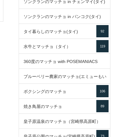
ソンクランのマッチョ in チェンマイ(タイ)
ソンクランのマッチョ in バンコク(タイ)
35
タイ暮らしのマッチョ(タイ)
92
85
水牛とマッチョ（タイ）
119
360度のマッチョ with POSEMANIACS
ブルーベリー農家のマッチョ(エミューもい
49
ボクシングのマッチョ
るよ)
106
72
焼き鳥屋のマッチョ
89
皇子原温泉のマッチョ（宮崎県高原町）
皇子原公園のマッチョ(宮崎県高原町)
73
133