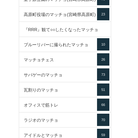
高原町役場のマッチョ(宮崎県高原町)
23
『RRR』観て○○したくなったマッチョ
ブルーリバーに撮られたマッチョ
10
16
マッチョチェス
26
サバゲーのマッチョ
73
瓦割りのマッチョ
51
オフィスで筋トレ
66
ラジオのマッチョ
70
アイドルとマッチョ
59