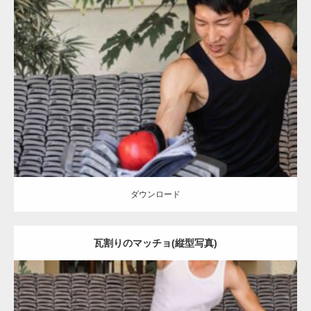
Update:
2023.02.11
Category:
瓦割りのマッチョ
オレンジの人
AKIHITO(細マッチョ)
肩
浅草 (東京)
ダウンロード
ダウンロード
瓦割りのマッチョ(縦型写真)