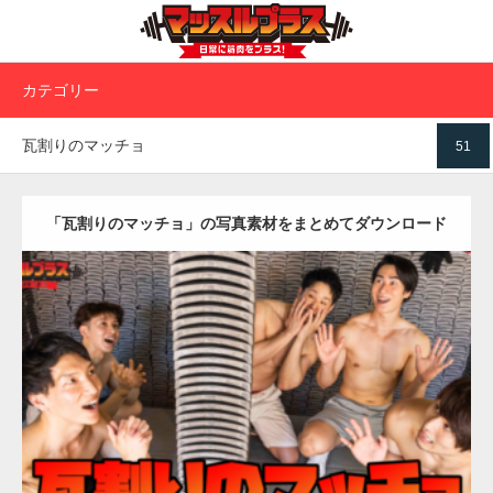
カテゴリー
瓦割りのマッチョ
51
「瓦割りのマッチョ」の写真素材をまとめてダウンロード
Update:
2023.02.11
Category:
瓦割りのマッチョ
オレンジの人
AKIHITO(細マッチョ)
SOSUKE
げんき
浅草 (東京)
ダウンロード