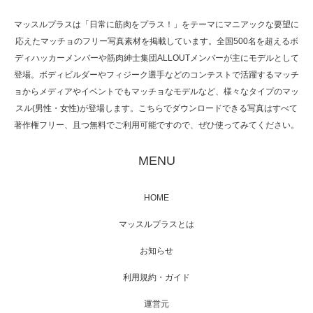
マッスルプラスは「日常に筋肉をプラス！」をテーマにマニアックな要望に
応えたマッチョのフリー写真素材を掲載しています。全国500名を超えるボ
NHK「所さん！事件ですよ」に取材されまし
ディハッカーメンバーや筋肉紳士集団ALLOUTメンバーが主にモデルとして
た（6/8放送）
登場。ボディビルダーやフィジーク選手などのコンテストで活躍するマッチ
ョからメディアやイベントでもマッチョなモデルなど、様々なタイプのマッ
スル(男性・女性)が登場します。こちらでダウンロードできる写真はすべて
著作権フリー、且つ無料でご利用可能ですので、ぜひ使ってみてください。
映画「黄金泥棒」へマッスルプラスメンバー
が出演
MENU
HOME
映画「メカバース」舞台挨拶へマッスルプラ
マッスルプラスとは
スメンバーが出演（3…
お知らせ
利用規約・ガイド
運営元
【TV】NHK BS「COOL JAPAN 」にてマッス