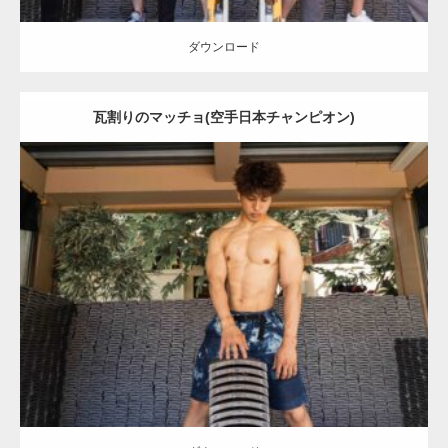
ダウンロード
瓦割りのマッチョ(空手日本チャンピオン)
Update:
2023.02.11
Category:
瓦割りのマッチョ
オレンジの人
大胸筋
浅草 (東京)
ダウンロード