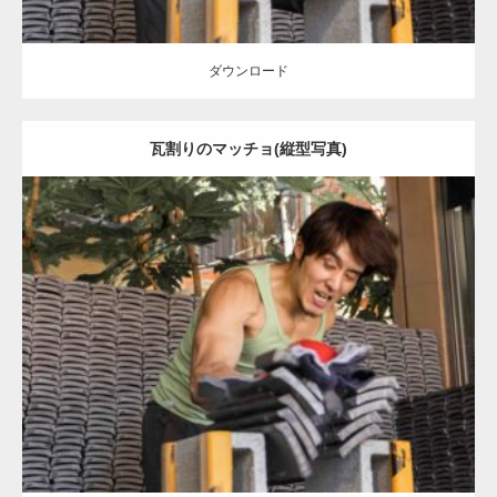
ダウンロード
瓦割りのマッチョ(縦型写真)
Update:
2023.02.11
Category:
瓦割りのマッチョ
オレンジの人
浅草 (東京)
ダウンロード