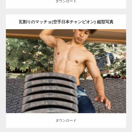
ダウンロード
瓦割りのマッチョ(空手日本チャンピオン) 縦型写真
Update:
2023.02.11
Category:
瓦割りのマッチョ
オレンジの人
腹筋
浅草 (東京)
ダウンロード
ダウンロード