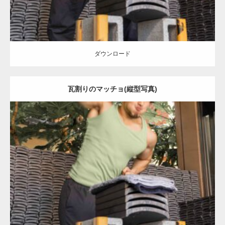
ダウンロード
瓦割りのマッチョ(縦型写真)
Update:
2023.02.11
Category:
瓦割りのマッチョ
オレンジの人
浅草 (東京)
ダウンロード