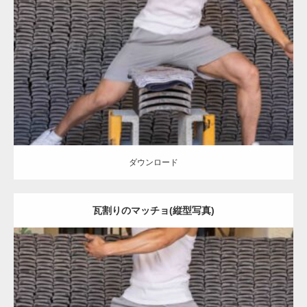
Update:
2023.02.11
Category:
瓦割りのマッチョ
オレンジの人
SOSUKE
浅草 (東京)
ダウンロード
ダウンロード
瓦割りのマッチョ(縦型写真)
Update:
2023.02.11