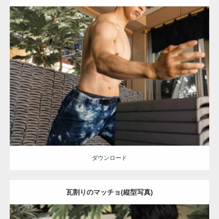
Update:
2023.02.11
Category:
瓦割りのマッチョ
オレンジの人
浅草 (東京)
ダウンロード
ダウンロード
瓦割りのマッチョ(縦型写真)