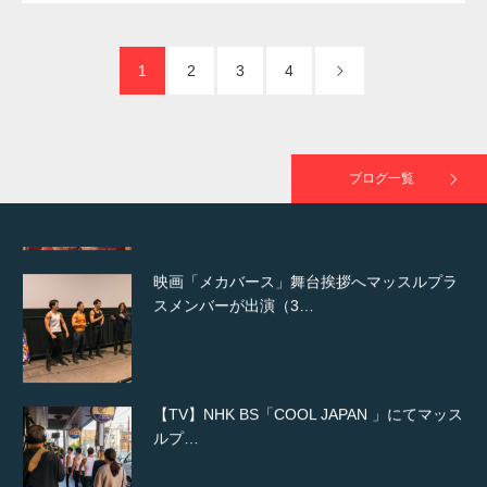
た（6/8放送）
1
2
3
4
映画「黄金泥棒」へマッスルプラスメンバー
が出演
ブログ一覧
映画「メカバース」舞台挨拶へマッスルプラ
スメンバーが出演（3…
【TV】NHK BS「COOL JAPAN 」にてマッス
ルプ…