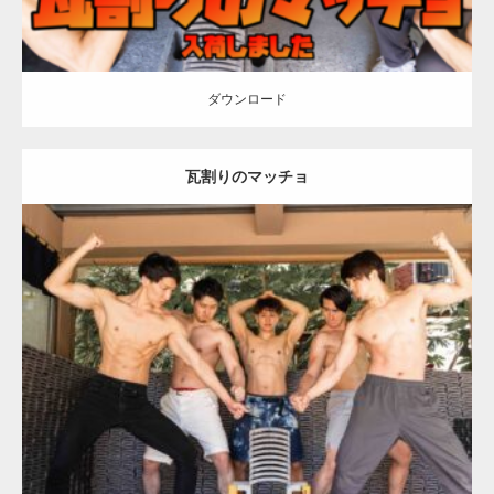
ダウンロード
瓦割りのマッチョ
Update:
2023.02.11
Category:
瓦割りのマッチョ
オレンジの人
AKIHITO(細マッチョ)
SOSUKE
げんき
腹筋
浅草 (東京)
ダウンロード