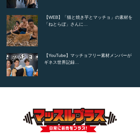
【WEB】「猫と焼き芋とマッチョ」の素材を
「ねとらぼ」さんに…
【YouTube】マッチョフリー素材メンバーが
ギネス世界記録…
【TV】TBS番組「ひるおび」にてマッスルプ
ラスが紹介されま…
TOKYO FMラジオ番組「ONE MORNING」
で紹介さ…