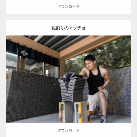
ダウンロード
【YouTube】マッチョフリー素材メンバーが
瓦割りのマッチョ
ギネス世界記録…
【TV】TBS番組「ひるおび」にてマッスルプ
Update:
2023.02.11
ラスが紹介されま…
Category:
瓦割りのマッチョ
オレンジの人
げんき
浅草 (東京)
ダウンロード
TOKYO FMラジオ番組「ONE MORNING」
で紹介さ…
ダウンロード
NHK「所さん！事件ですよ」に取材されまし