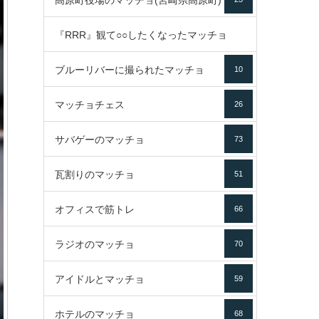
高原町役場のマッチョ(宮崎県高原町)
『RRR』観て○○したくなったマッチョ
ブルーリバーに撮られたマッチョ
10
16
マッチョチェス
26
サバゲーのマッチョ
73
瓦割りのマッチョ
51
オフィスで筋トレ
66
ラジオのマッチョ
70
アイドルとマッチョ
59
ホテルのマッチョ
68