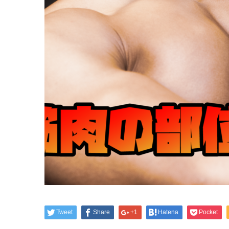
Tweet
Share
+1
Hatena
Pocket