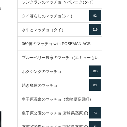
ソンクランのマッチョ in バンコク(タイ)
35
影
タイ暮らしのマッチョ(タイ)
92
85
水牛とマッチョ（タイ）
119
360度のマッチョ with POSEMANIACS
ブルーベリー農家のマッチョ(エミューもい
49
ボクシングのマッチョ
るよ)
106
72
焼き鳥屋のマッチョ
89
皇子原温泉のマッチョ（宮崎県高原町）
皇子原公園のマッチョ(宮崎県高原町)
73
133
23