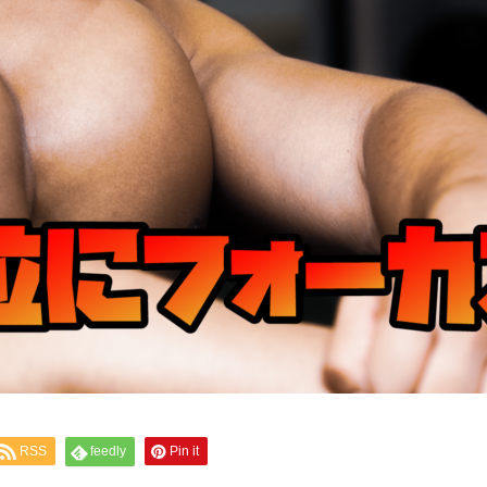
RSS
feedly
Pin it