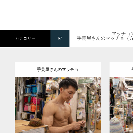
マッチョ
手芸屋さんのマッチョ（
カテゴリー
67
手芸屋さんのマッチョ
Update:
2024.06.20
Category:
手芸屋さんのマッチョ（方南
Category
町）
kaichan
AKIHITO(細マッチョ)
大
町）
kai
胸筋
肩
方南町（東京）
ダウンロード
ダウン