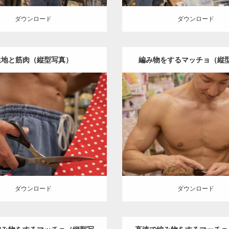
ダウンロード
ダウンロード
生地と筋肉（縦型写真）
編み物をするマッチョ（縦
Update:
2024.06.23
Update:
2024.06.23
:
手芸屋さんのマッチョ（方南
Category:
手芸屋さんのマッ
chan
AKIHITO(細マッチョ)
腹
町）
kaichan
AKIHITO(細マ
筋
方南町（東京）
胸筋
上腕二頭筋
方南町（
ロード
ダウンロード
ダウンロード
ダウンロード