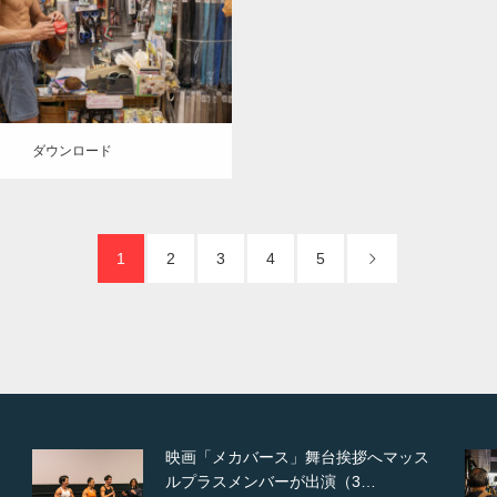
腕三頭筋
方南町（東京）
ロード
ダウンロード
1
2
3
4
5
【TV】NHK BS「COOL JAPAN 」に
てマッスルプ…