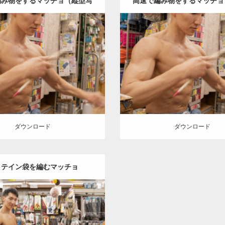
編み物をするマッチョ（縦型写
高速で編み物をするマッチョ
真）
真）
Update:
2024.06.23
Update:
2024.06.20
:
手芸屋さんのマッチョ（方南
Category:
手芸屋さんのマッ
chan
AKIHITO(細マッチョ)
肩
町）
kaichan
AKIHITO(細マ
方南町（東京）
方南町（東京）
ロード
ダウンロード
ダウンロード
ダウンロード
ロテイン袋を編むマッチョ
Update:
2024.06.25
:
手芸屋さんのマッチョ（方南
chan
AKIHITO(細マッチョ)
肩