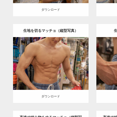
ダウンロード
生地を切るマッチョ（縦型写真）
Update:
2024.06.23
Category:
手芸屋さんのマッチョ（方南
Category
町）
kaichan
AKIHITO(細マッチョ)
肩
町）
kai
腹筋
方南町（東京）
ダウンロード
ダウン
ダウンロード