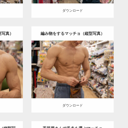
ダウンロード
型写真）
編み物をするマッチョ（縦型写真）
Update:
2024.06.23
チョ（方南
Category:
手芸屋さんのマッチョ（方南
ッチョ)
大
町）
kaichan
AKIHITO(細マッチョ)
大
東京）
胸筋
肩
腹筋
方南町（東京）
ダウンロード
ダウンロード