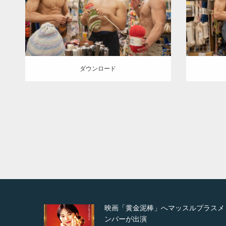
SOSUKE
外資系筋肉
肩
方南町（東
上
京）
ダウン
ダウンロード
ダウンロード
ルプラスメ
映画「メカバース」舞台挨拶へマッス
ルプラスメンバーが出演（3…