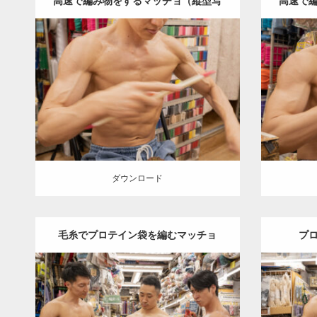
高速で編み物をするマッチョ（縦型写
高速で
真）
Update:
2024.06.23
Category:
手芸屋さんのマッチョ（方南
Category
町）
kaichan
AKIHITO(細マッチョ)
大
町）
kai
胸筋
肩
方南町（東京）
ダウンロード
ダウン
ダウンロード
毛糸でプロテイン袋を編むマッチョ
プ
Update:
2024.06.21
Category:
手芸屋さんのマッチョ（方南
Category
町）
kaichan
AKIHITO(細マッチョ)
町）
kai