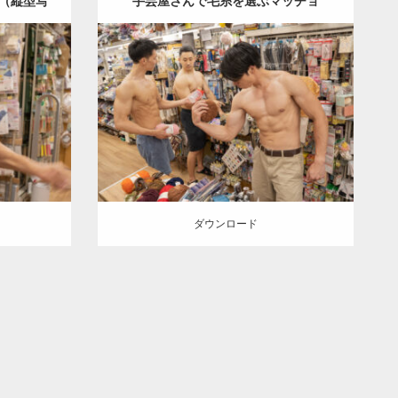
（縦型写
手芸屋さんで毛糸を選ぶマッチョ
Update:
2024.06.21
チョ（方南
Category:
手芸屋さんのマッチョ（方南
ッチョ)
肩
町）
kaichan
AKIHITO(細マッチョ)
SOSUKE
外資系筋肉
方南町（東京）
ダウンロード
ダウンロード