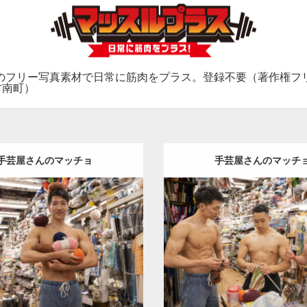
のフリー写真素材で日常に筋肉をプラス。登録不要（著作権フ
方南町）
手芸屋さんのマッチョ
手芸屋さんのマッチ
Update:
2024.06.23
Update:
2024.06.20
Category:
手芸屋さんのマッ
:
手芸屋さんのマッチョ（方南
町）
kaichan
AKIHITO(細
chan
AKIHITO(細マッチョ)
方
SOSUKE
外資系筋肉
肩
方
南町（東京）
京）
ロード
ダウンロード