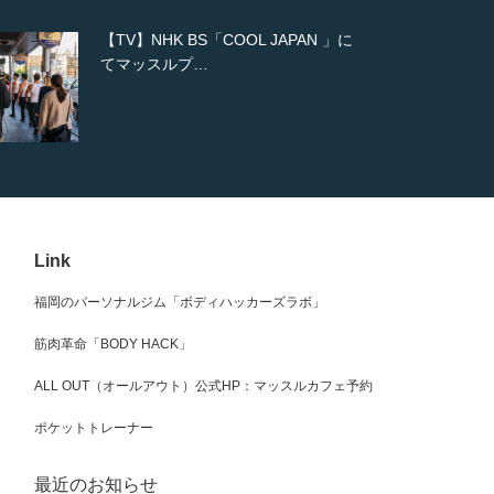
NHK BS「COOL JAPAN 」に
【WEB】「猫
ッスルプ…
の素材を「ね
Link
福岡のパーソナルジム「ボディハッカーズラボ」
筋肉革命「BODY HACK」
ALL OUT（オールアウト）公式HP：マッスルカフェ予約
ポケットトレーナー
最近のお知らせ