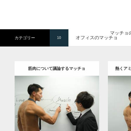
マッチョ
オフィスのマッチョ
カテゴリー
10
筋肉について議論するマッチョ
熱くア
Update:
2021.07.8
Category:
オフィスのマッチョ
その他
Categor
AKIHITO(細マッチョ)
上腕三頭筋
背中
AKIHI
肩
ダウン
ダウンロード