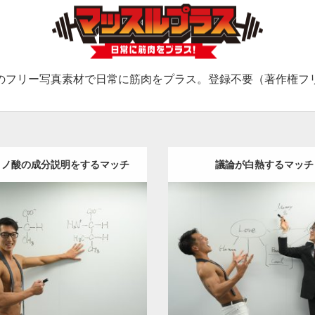
のフリー写真素材で日常に筋肉をプラス。登録不要（著作権フ
ミノ酸の成分説明をするマッチ
議論が白熱するマッチ
ョ
Update:
2021.07.8
Update:
2021.07.9
y:
オフィスのマッチョ
その他
Category:
オフィスのマッチ
TO(細マッチョ)
上腕三頭筋
肩
AKIHITO(細マッチョ)
ロード
ダウンロード