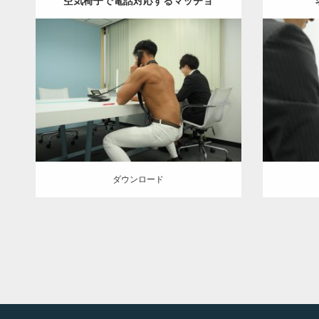
空気椅子で電話対応するマッチョ
Update:
2021.07.8
Category:
オフィスのマッチョ
その他
Categor
AKIHITO(細マッチョ)
背中
脚
AKIHI
ダウンロード
ダウン
ダウンロード