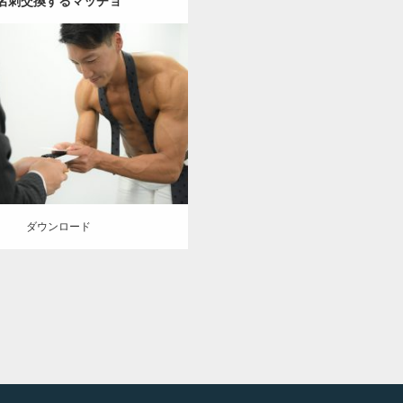
名刺交換するマッチョ
Update:
2021.07.8
y:
オフィスのマッチョ
その他
TO(細マッチョ)
上腕二頭筋
肩
ロード
ダウンロード