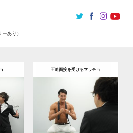
リーあり）
ョ
圧迫面接を受けるマッチョ
Update:
2021.07.8
ョ
その他
Category:
オフィスのマッチョ
その他
肩
AKIHITO(細マッチョ)
肩
上腕二頭筋
ダウンロード