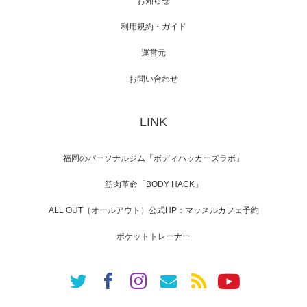
お知らせ
利用規約・ガイド
運営元
映画「メカバース」舞台挨拶へマッスルプラ
スメンバーが出演（3…
お問い合わせ
LINK
【TV】NHK BS「COOL JAPAN 」にてマッス
ルプ…
福岡のパーソナルジム「ボディハッカーズラボ」
筋肉革命「BODY HACK」
ALL OUT（オールアウト）公式HP：マッスルカフェ予約
【WEB】「猫と焼き芋とマッチョ」の素材を
「ねとらぼ」さんに…
ポケットトレーナー