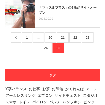
「マッスルプラス」のβ版がサイトオー
プン
2018.10.19
1
…
20
21
22
23
24
25
【YouTube】マッチョフリー素材メンバーが
ギネス世界記録…
タグ
Y字バランス
お仕事
お茶
お辞儀
かくれんぼ
アニメ
アームレスリング
【TV】TBS番組「ひるおび」にてマッスルプ
エプロン
サイドチェスト
スタジオ
ラスが紹介されま…
スマホ
トイレ
パイロン
パンチ
パンプキン
ビンタ