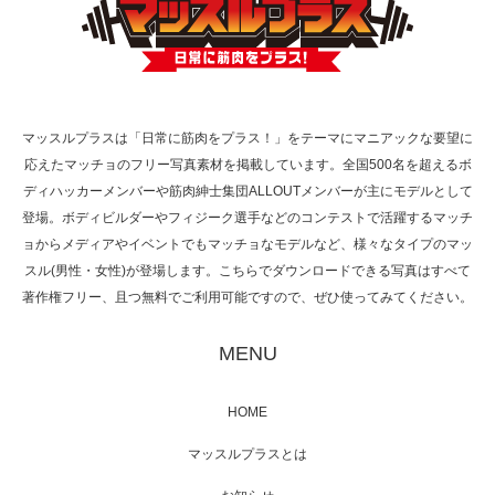
【TV】TBS番組「ひるおび」にてマッスルプ
ラスが紹介されま…
マッスルプラスは「日常に筋肉をプラス！」をテーマにマニアックな要望に
応えたマッチョのフリー写真素材を掲載しています。全国500名を超えるボ
TOKYO FMラジオ番組「ONE MORNING」
ディハッカーメンバーや筋肉紳士集団ALLOUTメンバーが主にモデルとして
で紹介さ…
登場。ボディビルダーやフィジーク選手などのコンテストで活躍するマッチ
ョからメディアやイベントでもマッチョなモデルなど、様々なタイプのマッ
スル(男性・女性)が登場します。こちらでダウンロードできる写真はすべて
著作権フリー、且つ無料でご利用可能ですので、ぜひ使ってみてください。
NHK「所さん！事件ですよ」に取材されまし
た（6/8放送）
MENU
HOME
映画「黄金泥棒」へマッスルプラスメンバー
マッスルプラスとは
が出演