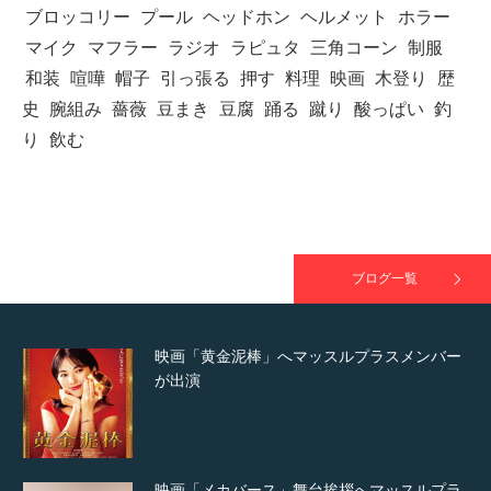
ブロッコリー
プール
ヘッドホン
ヘルメット
ホラー
マイク
マフラー
ラジオ
ラピュタ
三角コーン
制服
和装
喧嘩
帽子
引っ張る
押す
料理
映画
木登り
歴
TOKYO FMラジオ番組「ONE MORNING」
史
腕組み
薔薇
豆まき
豆腐
踊る
蹴り
酸っぱい
釣
で紹介さ…
り
飲む
NHK「所さん！事件ですよ」に取材されまし
た（6/8放送）
ブログ一覧
映画「黄金泥棒」へマッスルプラスメンバー
が出演
映画「メカバース」舞台挨拶へマッスルプラ