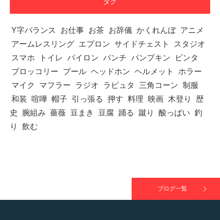
タグ
Y字バランス
お仕事
お茶
お辞儀
かくれんぼ
アニメ
アームレスリング
【TV】TBS番組「ひるおび」にてマッスルプ
エプロン
サイドチェスト
スタジオ
ラスが紹介されま…
スマホ
トイレ
パイロン
パンチ
パンプキン
ビンタ
ブロッコリー
プール
ヘッドホン
ヘルメット
ホラー
マイク
マフラー
ラジオ
ラピュタ
三角コーン
制服
和装
喧嘩
帽子
引っ張る
押す
料理
映画
木登り
歴
TOKYO FMラジオ番組「ONE MORNING」
史
腕組み
薔薇
豆まき
豆腐
踊る
蹴り
酸っぱい
釣
で紹介さ…
り
飲む
NHK「所さん！事件ですよ」に取材されまし
た（6/8放送）
ブログ一覧