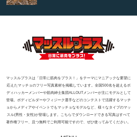
【YouTube】マッチョフリー素材メンバーが
ギネス世界記録…
【TV】TBS番組「ひるおび」にてマッスルプ
ラスが紹介されま…
マッスルプラスは「日常に筋肉をプラス！」をテーマにマニアックな要望に
応えたマッチョのフリー写真素材を掲載しています。全国500名を超えるボ
TOKYO FMラジオ番組「ONE MORNING」
ディハッカーメンバーや筋肉紳士集団ALLOUTメンバーが主にモデルとして
で紹介さ…
登場。ボディビルダーやフィジーク選手などのコンテストで活躍するマッチ
ョからメディアやイベントでもマッチョなモデルなど、様々なタイプのマッ
スル(男性・女性)が登場します。こちらでダウンロードできる写真はすべて
著作権フリー、且つ無料でご利用可能ですので、ぜひ使ってみてください。
NHK「所さん！事件ですよ」に取材されまし
た（6/8放送）