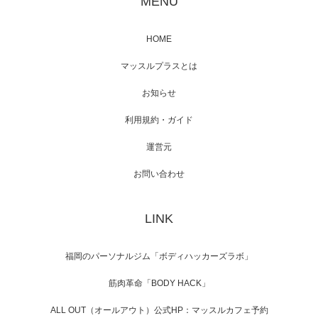
MENU
HOME
映画「黄金泥棒」へマッスルプラスメンバー
マッスルプラスとは
が出演
お知らせ
利用規約・ガイド
運営元
映画「メカバース」舞台挨拶へマッスルプラ
スメンバーが出演（3…
お問い合わせ
LINK
【TV】NHK BS「COOL JAPAN 」にてマッス
ルプ…
福岡のパーソナルジム「ボディハッカーズラボ」
筋肉革命「BODY HACK」
ALL OUT（オールアウト）公式HP：マッスルカフェ予約