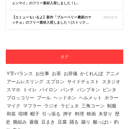
ェンマイ」のフリー素材入荷しました！(…
【YouTube】マッチョフリー素材メンバーが
【エミューもいるよ】新作「ブルーベリー農家のマ
2023.07.8
ギネス世界記録…
ッチョ」のフリー素材入荷しました！(ストック…
【TV】TBS番組「ひるおび」にてマッスルプ
ラスが紹介されま…
タグ
Y字バランス
お仕事
お茶
お辞儀
かくれんぼ
アニメ
アームレスリング
エプロン
サイドチェスト
スタジオ
TOKYO FMラジオ番組「ONE MORNING」
で紹介さ…
スマホ
トイレ
パイロン
パンチ
パンプキン
ビンタ
ブロッコリー
プール
ヘッドホン
ヘルメット
ホラー
マイク
マフラー
ラジオ
ラピュタ
三角コーン
制服
和装
喧嘩
帽子
引っ張る
押す
料理
映画
木登り
歴
NHK「所さん！事件ですよ」に取材されまし
史
腕組み
薔薇
豆まき
豆腐
踊る
蹴り
酸っぱい
釣
た（6/8放送）