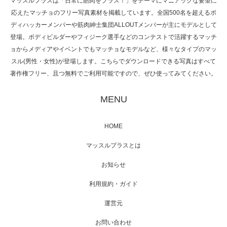
マッスルプラスは「日常に筋肉をプラス！」をテーマにマニアックな要望に
応えたマッチョのフリー写真素材を掲載しています。全国500名を超えるボ
NHK「所さん！事件ですよ」に取材されまし
ディハッカーメンバーや筋肉紳士集団ALLOUTメンバーが主にモデルとして
た（6/8放送）
登場。ボディビルダーやフィジーク選手などのコンテストで活躍するマッチ
ョからメディアやイベントでもマッチョなモデルなど、様々なタイプのマッ
スル(男性・女性)が登場します。こちらでダウンロードできる写真はすべて
著作権フリー、且つ無料でご利用可能ですので、ぜひ使ってみてください。
映画「黄金泥棒」へマッスルプラスメンバー
が出演
MENU
HOME
映画「メカバース」舞台挨拶へマッスルプラ
マッスルプラスとは
スメンバーが出演（3…
お知らせ
利用規約・ガイド
運営元
【TV】NHK BS「COOL JAPAN 」にてマッス
ルプ…
お問い合わせ