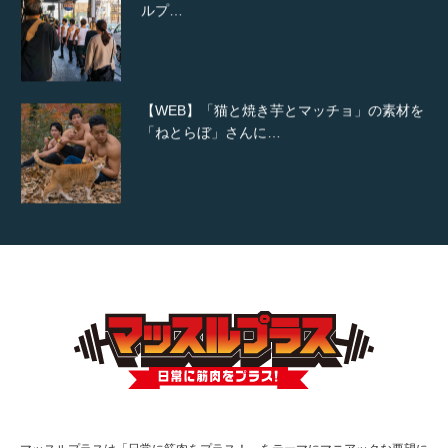
「ねとらぼ」さんに…
【YouTube】マッチョフリー素材メンバーが
ギネス世界記録…
【TV】TBS番組「ひるおび」にてマッスルプ
ラスが紹介されま…
TOKYO FMラジオ番組「ONE MORNING」
で紹介さ…