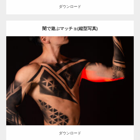
ダウンロード
闇で遊ぶマッチョ(縦型写真)
【YouTube】マッチョフリー素材メンバーが
ギネス世界記録…
Update:
2021.12.21
【TV】TBS番組「ひるおび」にてマッスルプ
Category:
アートなマッチョ
オレンジの人
AKIHITO(細マッチョ)
ラスが紹介されま…
ダウンロード
TOKYO FMラジオ番組「ONE MORNING」
で紹介さ…
ダウンロード