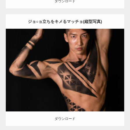
ダウンロード
ジョ○ョ立ちをキメるマッチョ(縦型写真)
Update:
2021.12.21
Category:
アートなマッチョ
オレンジの人
AKIHITO(細マッチョ)
腹
筋
ダウンロード
ダウンロード