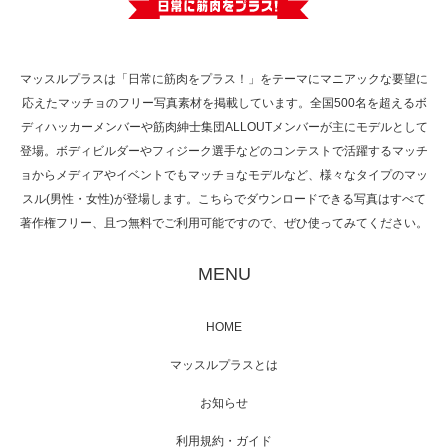
で紹介さ…
マッスルプラスは「日常に筋肉をプラス！」をテーマにマニアックな要望に
応えたマッチョのフリー写真素材を掲載しています。全国500名を超えるボ
NHK「所さん！事件ですよ」に取材されまし
ディハッカーメンバーや筋肉紳士集団ALLOUTメンバーが主にモデルとして
た（6/8放送）
登場。ボディビルダーやフィジーク選手などのコンテストで活躍するマッチ
ョからメディアやイベントでもマッチョなモデルなど、様々なタイプのマッ
スル(男性・女性)が登場します。こちらでダウンロードできる写真はすべて
著作権フリー、且つ無料でご利用可能ですので、ぜひ使ってみてください。
映画「黄金泥棒」へマッスルプラスメンバー
が出演
MENU
HOME
映画「メカバース」舞台挨拶へマッスルプラ
マッスルプラスとは
スメンバーが出演（3…
お知らせ
利用規約・ガイド