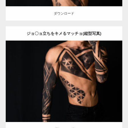
ダウンロード
ジョ〇ョ立ちをキメるマッチョ(縦型写真)
Update:
2023.12.1
Category:
アートなマッチョ
オレンジの人
AKIHITO(細マッチョ)
腹
筋
ダウンロード