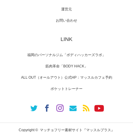
運営元
【TV】NHK BS「COOL JAPAN 」にてマッス
ルプ…
お問い合わせ
LINK
【WEB】「猫と焼き芋とマッチョ」の素材を
「ねとらぼ」さんに…
福岡のパーソナルジム「ボディハッカーズラボ」
筋肉革命「BODY HACK」
ALL OUT（オールアウト）公式HP：マッスルカフェ予約
ポケットトレーナー
Copyright ©
マッチョフリー素材サイト『マッスルプラス』