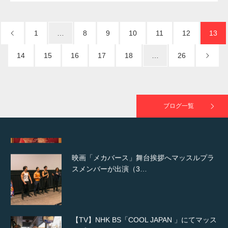
NHK「所さん！事件ですよ」に取材されまし
た（6/8放送）
1
…
8
9
10
11
12
13
14
15
16
17
18
…
26
映画「黄金泥棒」へマッスルプラスメンバー
が出演
ブログ一覧
映画「メカバース」舞台挨拶へマッスルプラ
スメンバーが出演（3…
【TV】NHK BS「COOL JAPAN 」にてマッス
ルプ…