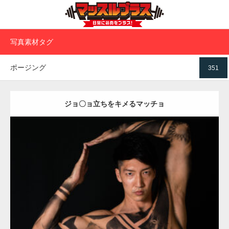
写真素材タグ
ポージング
351
ジョ〇ョ立ちをキメるマッチョ
Update:
2023.12.1
Category:
アートなマッチョ
オレンジの人
AKIHITO(細マッチョ)
ダウンロード