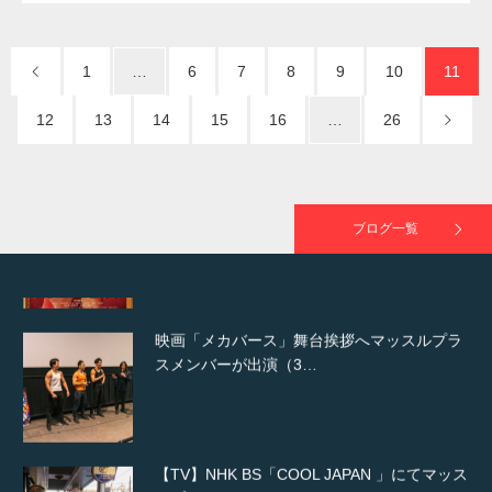
NHK「所さん！事件ですよ」に取材されまし
た（6/8放送）
1
…
6
7
8
9
10
11
12
13
14
15
16
…
26
映画「黄金泥棒」へマッスルプラスメンバー
が出演
ブログ一覧
映画「メカバース」舞台挨拶へマッスルプラ
スメンバーが出演（3…
【TV】NHK BS「COOL JAPAN 」にてマッス
ルプ…