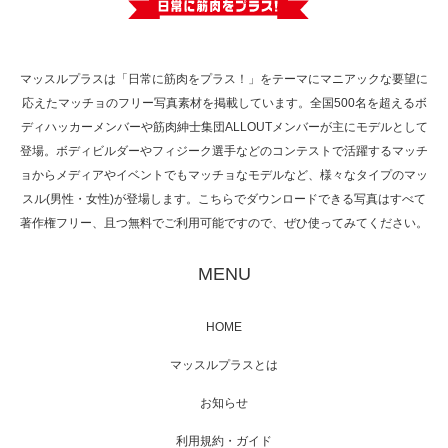
で紹介さ…
マッスルプラスは「日常に筋肉をプラス！」をテーマにマニアックな要望に
応えたマッチョのフリー写真素材を掲載しています。全国500名を超えるボ
NHK「所さん！事件ですよ」に取材されまし
ディハッカーメンバーや筋肉紳士集団ALLOUTメンバーが主にモデルとして
た（6/8放送）
登場。ボディビルダーやフィジーク選手などのコンテストで活躍するマッチ
ョからメディアやイベントでもマッチョなモデルなど、様々なタイプのマッ
スル(男性・女性)が登場します。こちらでダウンロードできる写真はすべて
著作権フリー、且つ無料でご利用可能ですので、ぜひ使ってみてください。
映画「黄金泥棒」へマッスルプラスメンバー
が出演
MENU
HOME
映画「メカバース」舞台挨拶へマッスルプラ
マッスルプラスとは
スメンバーが出演（3…
お知らせ
利用規約・ガイド