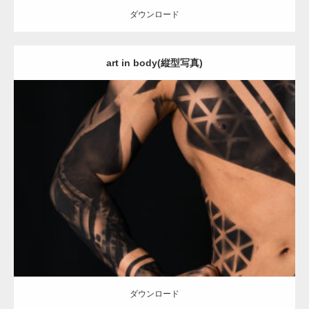
ダウンロード
art in body(縦型写真)
【YouTube】マッチョフリー素材メンバーが
ギネス世界記録…
Update:
2021.12.21
【TV】TBS番組「ひるおび」にてマッスルプ
Category:
アートなマッチョ
オレンジの人
AKIHITO(細マッチョ)
ラスが紹介されま…
ダウンロード
TOKYO FMラジオ番組「ONE MORNING」
で紹介さ…
ダウンロード