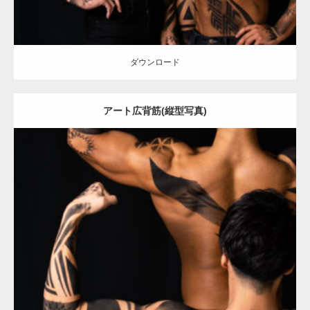
ダウンロード
アート広背筋(縦型写真)
Update:
2021.12.21
Category:
アートなマッチョ
オレンジの人
TOSHI(大胸筋)
AKIHITO(細マッチョ)
背中
肩
ダウンロード