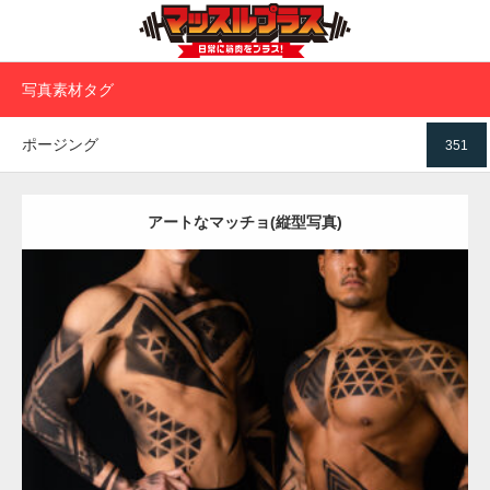
写真素材タグ
ポージング
351
アートなマッチョ(縦型写真)
Update:
2021.12.15
Category:
アートなマッチョ
オレンジの人
TOSHI(大胸筋)
AKIHITO(細マッチョ)
大胸筋
腹筋
ダウンロード