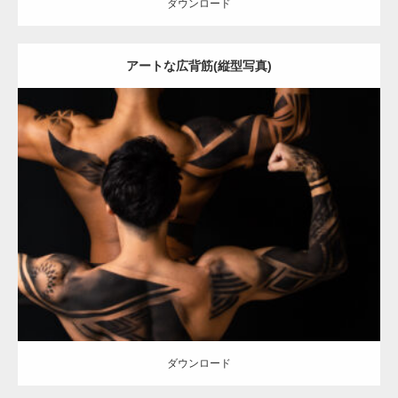
ダウンロード
アートな広背筋(縦型写真)
Update:
2021.12.21
Category:
アートなマッチョ
オレンジの人
AKIHITO(細マッチョ)
TOSHI(大胸筋)
背中
肩
ダウンロード
ダウンロード