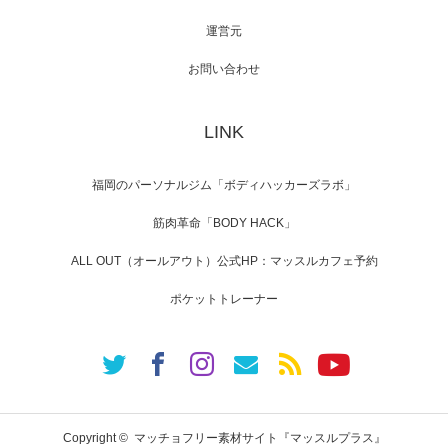
運営元
【TV】NHK BS「COOL JAPAN 」にてマッス
ルプ…
お問い合わせ
LINK
【WEB】「猫と焼き芋とマッチョ」の素材を
「ねとらぼ」さんに…
福岡のパーソナルジム「ボディハッカーズラボ」
筋肉革命「BODY HACK」
ALL OUT（オールアウト）公式HP：マッスルカフェ予約
ポケットトレーナー
Copyright ©
マッチョフリー素材サイト『マッスルプラス』