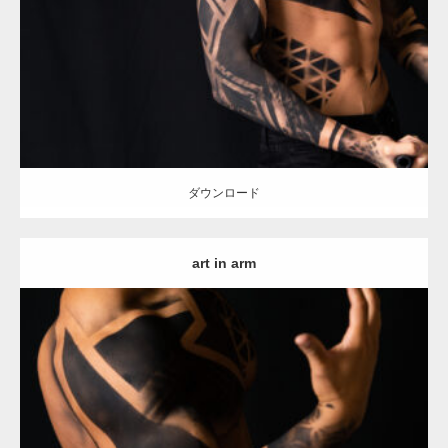
Category:
アートなマッチョ
オレンジの人
AKIHITO(細マッチョ)
上
腕二頭筋
肩
ダウンロード
ダウンロード
art in arm
Update:
2021.12.21
Category:
アートなマッチョ
オレンジの人
AKIHITO(細マッチョ)
上
腕二頭筋
肩