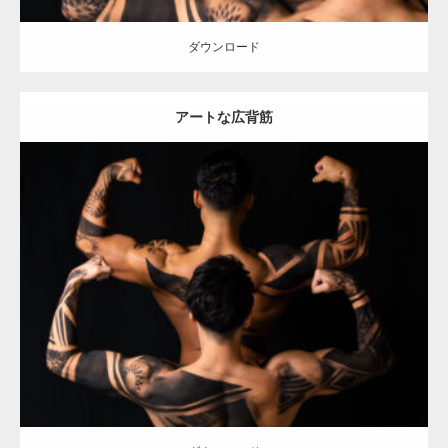
ダウンロード
アートな広背筋
Update:
2021.12.21
Category:
アートなマッチョ
オレンジの人
AKIHITO(細マッチョ)
TOSHI(大胸筋)
背中
肩
ダウンロード