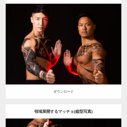
Update:
2021.12.21
Category:
アートなマッチョ
オレンジの人
AKIHITO(細マッチョ)
TOSHI(大胸筋)
大胸筋
ダウンロード
ダウンロード
領域展開するマッチョ(縦型写真)