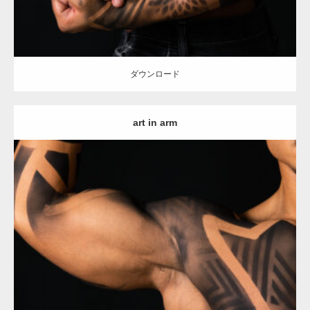
ダウンロード
art in arm
Update:
2021.12.21
Category:
アートなマッチョ
オレンジの人
TOSHI(大胸筋)
上腕二頭
筋
ダウンロード