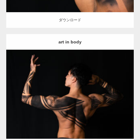
ダウンロード
art in body
Update:
2021.12.21
Category:
アートなマッチョ
オレンジの人
AKIHITO(細マッチョ)
背
中
ダウンロード