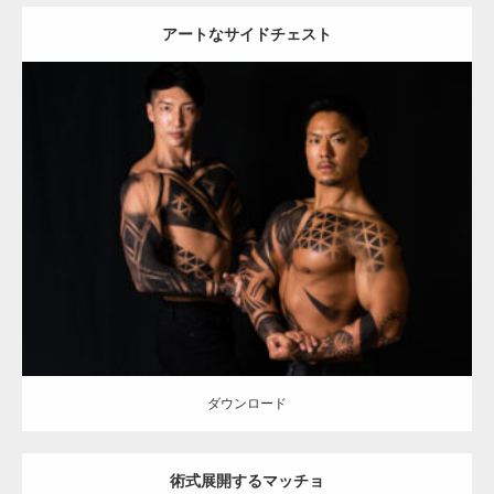
アートなサイドチェスト
Update:
2021.12.21
Category:
アートなマッチョ
オレンジの人
TOSHI(大胸筋)
AKIHITO(細マッチョ)
大胸筋
肩
ダウンロード
ダウンロード
術式展開するマッチョ