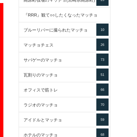
高原町役場のマッチョ(宮崎県高原町)
『RRR』観て○○したくなったマッチョ
ブルーリバーに撮られたマッチョ
10
16
マッチョチェス
26
サバゲーのマッチョ
73
瓦割りのマッチョ
51
オフィスで筋トレ
66
ラジオのマッチョ
70
アイドルとマッチョ
59
ホテルのマッチョ
68