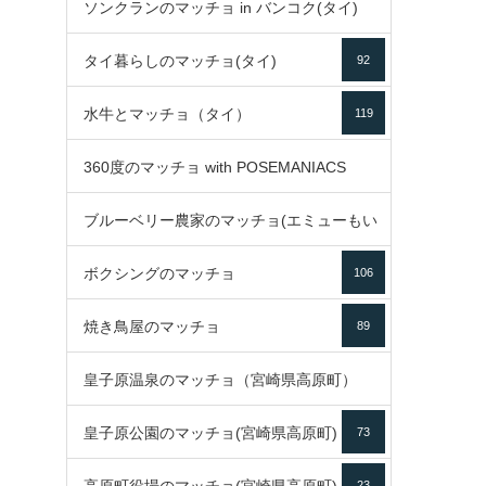
ソンクランのマッチョ in バンコク(タイ)
35
タイ暮らしのマッチョ(タイ)
92
85
水牛とマッチョ（タイ）
119
360度のマッチョ with POSEMANIACS
ブルーベリー農家のマッチョ(エミューもい
49
ボクシングのマッチョ
るよ)
106
72
焼き鳥屋のマッチョ
89
皇子原温泉のマッチョ（宮崎県高原町）
皇子原公園のマッチョ(宮崎県高原町)
73
133
23