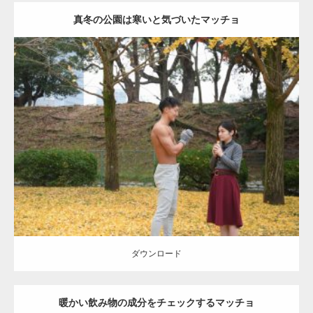
真冬の公園は寒いと気づいたマッチョ
Update:
2021.07.8
Category:
公園のマッチョ
その他
AKIHITO(細マッチョ)
上腕三頭筋
肩
ダウンロード
ダウンロード
暖かい飲み物の成分をチェックするマッチョ