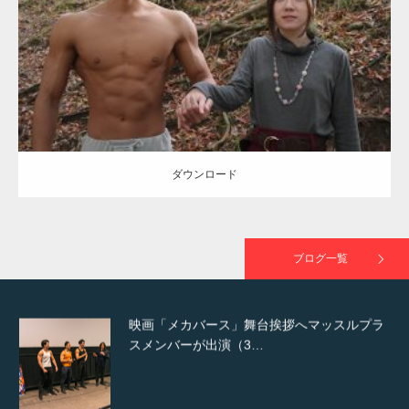
Category:
公園のマッチョ
その他
AKIHITO(細マッチョ)
大胸筋
腹筋
で紹介さ…
ダウンロード
NHK「所さん！事件ですよ」に取材されまし
た（6/8放送）
ダウンロード
映画「黄金泥棒」へマッスルプラスメンバー
が出演
ブログ一覧
映画「メカバース」舞台挨拶へマッスルプラ
スメンバーが出演（3…