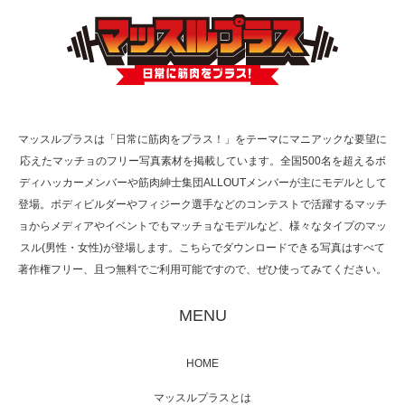
TOKYO FMラジオ番組「ONE MORNING」
で紹介さ…
マッスルプラスは「日常に筋肉をプラス！」をテーマにマニアックな要望に
応えたマッチョのフリー写真素材を掲載しています。全国500名を超えるボ
NHK「所さん！事件ですよ」に取材されまし
ディハッカーメンバーや筋肉紳士集団ALLOUTメンバーが主にモデルとして
た（6/8放送）
登場。ボディビルダーやフィジーク選手などのコンテストで活躍するマッチ
ョからメディアやイベントでもマッチョなモデルなど、様々なタイプのマッ
スル(男性・女性)が登場します。こちらでダウンロードできる写真はすべて
著作権フリー、且つ無料でご利用可能ですので、ぜひ使ってみてください。
映画「黄金泥棒」へマッスルプラスメンバー
が出演
MENU
HOME
映画「メカバース」舞台挨拶へマッスルプラ
マッスルプラスとは