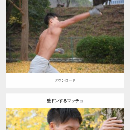
Update:
2021.07.8
Category:
公園のマッチョ
その他
AKIHITO(細マッチョ)
背中
ダウンロード
ダウンロード
壁ドンするマッチョ