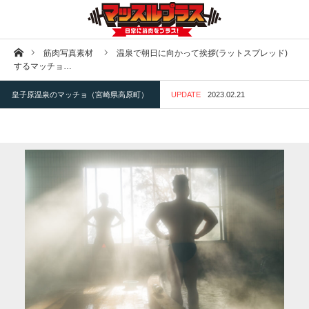
ホーム
筋肉写真素材
温泉で朝日に向かって挨拶(ラットスプレッド)
するマッチョ…
皇子原温泉のマッチョ（宮崎県高原町）
UPDATE
2023.02.21