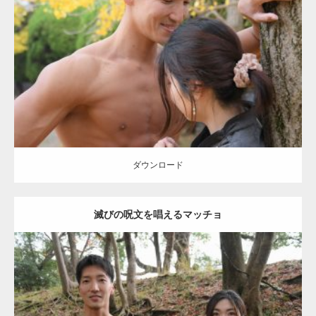
Update:
2021.07.8
Category:
公園のマッチョ
その他
AKIHITO(細マッチョ)
大胸筋
肩
腹
筋
ダウンロード
【YouTube】マッチョフリー素材メンバーが
ギネス世界記録…
ダウンロード
滅びの呪文を唱えるマッチョ
【TV】TBS番組「ひるおび」にてマッスルプ
ラスが紹介されま…
Update:
2021.07.8
TOKYO FMラジオ番組「ONE MORNING」