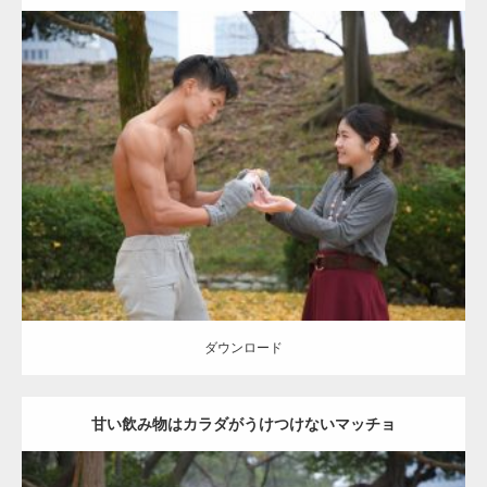
Update:
2021.07.8
Category:
公園のマッチョ
その他
AKIHITO(細マッチョ)
上腕三頭筋
肩
ダウンロード
ダウンロード
甘い飲み物はカラダがうけつけないマッチョ