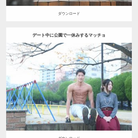
ダウンロード
デート中に公園で一休みするマッチョ
Update:
2021.07.6
Category:
公園のマッチョ
その他
AKIHITO(細マッチョ)
腹筋
ダウンロード