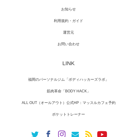
スメンバーが出演（3…
お知らせ
利用規約・ガイド
運営元
【TV】NHK BS「COOL JAPAN 」にてマッス
ルプ…
お問い合わせ
LINK
【WEB】「猫と焼き芋とマッチョ」の素材を
「ねとらぼ」さんに…
福岡のパーソナルジム「ボディハッカーズラボ」
筋肉革命「BODY HACK」
ALL OUT（オールアウト）公式HP：マッスルカフェ予約
ポケットトレーナー