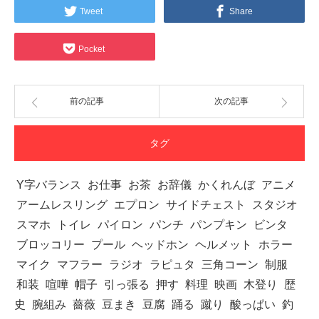
Tweet
Share
Pocket
前の記事
次の記事
タグ
Y字バランス
お仕事
お茶
お辞儀
かくれんぼ
アニメ
アームレスリング
エプロン
サイドチェスト
スタジオ
スマホ
トイレ
パイロン
パンチ
パンプキン
ビンタ
ブロッコリー
プール
ヘッドホン
ヘルメット
ホラー
マイク
マフラー
ラジオ
ラピュタ
三角コーン
制服
和装
喧嘩
帽子
引っ張る
押す
料理
映画
木登り
歴
史
腕組み
薔薇
豆まき
豆腐
踊る
蹴り
酸っぱい
釣