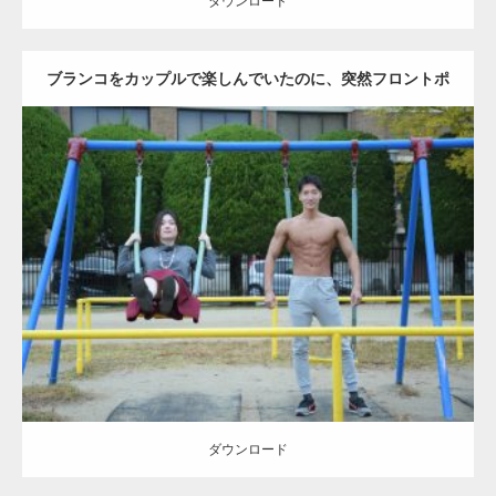
ダウンロード
ブランコをカップルで楽しんでいたのに、突然フロントポ
ーズをするマッチョ
Update:
2021.07.6
Category:
公園のマッチョ
その他
AKIHITO(細マッチョ)
腹筋
大胸筋
ダウンロード
ダウンロード