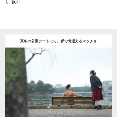
り
飲む
真冬の公園デートにて、裸で出迎えるマッチョ
Update:
2021.07.8
Category:
公園のマッチョ
その他
AKIHITO(細マッチョ)
背中
ダウンロード