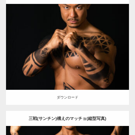
Update:
2021.12.21
Category:
アートなマッチョ
オレンジの人
TOSHI(大胸筋)
闘うマッ
チョ
ダウンロード
ダウンロード
三戦(サンチン)構えのマッチョ(縦型写真)