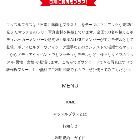
で紹介さ…
マッスルプラスは「日常に筋肉をプラス！」をテーマにマニアックな要望に
応えたマッチョのフリー写真素材を掲載しています。全国500名を超えるボ
NHK「所さん！事件ですよ」に取材されまし
ディハッカーメンバーや筋肉紳士集団ALLOUTメンバーが主にモデルとして
た（6/8放送）
登場。ボディビルダーやフィジーク選手などのコンテストで活躍するマッチ
ョからメディアやイベントでもマッチョなモデルなど、様々なタイプのマッ
スル(男性・女性)が登場します。こちらでダウンロードできる写真はすべて
著作権フリー、且つ無料でご利用可能ですので、ぜひ使ってみてください。
映画「黄金泥棒」へマッスルプラスメンバー
が出演
MENU
HOME
映画「メカバース」舞台挨拶へマッスルプラ
マッスルプラスとは
スメンバーが出演（3…
お知らせ
利用規約・ガイド