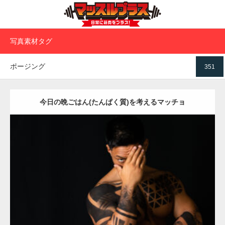
写真素材タグ
ポージング
351
今日の晩ごはん(たんぱく質)を考えるマッチョ
Update:
2021.12.21
Category:
アートなマッチョ
オレンジの人
TOSHI(大胸筋)
ダウンロード