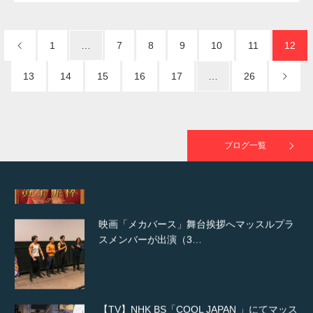
NHK「所さん！事件ですよ」に取材されまし
た（6/8放送）
1
…
7
8
9
10
11
12
13
14
15
16
17
…
26
映画「黄金泥棒」へマッスルプラスメンバー
が出演
ブログ一覧
映画「メカバース」舞台挨拶へマッスルプラ
スメンバーが出演（3…
【TV】NHK BS「COOL JAPAN 」にてマッス
ルプ…