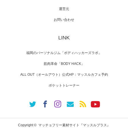
運営元
【TV】NHK BS「COOL JAPAN 」にてマッス
ルプ…
お問い合わせ
LINK
【WEB】「猫と焼き芋とマッチョ」の素材を
「ねとらぼ」さんに…
福岡のパーソナルジム「ボディハッカーズラボ」
筋肉革命「BODY HACK」
ALL OUT（オールアウト）公式HP：マッスルカフェ予約
ポケットトレーナー
Copyright ©
マッチョフリー素材サイト『マッスルプラス』