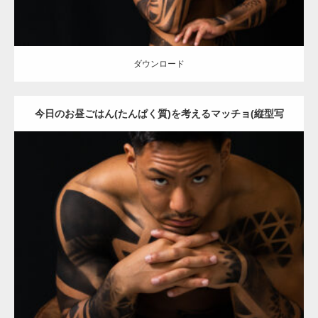
ダウンロード
今日のお昼ごはん(たんぱく質)を考えるマッチョ(縦型写
真)
Update:
2021.12.21
Category:
アートなマッチョ
オレンジの人
TOSHI(大胸筋)
ダウンロード