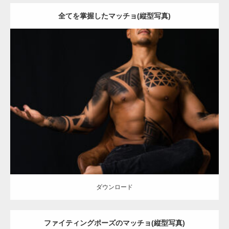
全てを掌握したマッチョ(縦型写真)
Update:
2021.12.21
Category:
アートなマッチョ
オレンジの人
TOSHI(大胸筋)
大胸筋
ダウンロード
ダウンロード
ファイティングポーズのマッチョ(縦型写真)