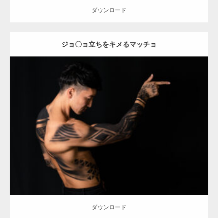
ダウンロード
ジョ〇ョ立ちをキメるマッチョ
【YouTube】マッチョフリー素材メンバーが
ギネス世界記録…
Update:
2023.02.20
【TV】TBS番組「ひるおび」にてマッスルプ
Category:
アートなマッチョ
オレンジの人
AKIHITO(細マッチョ)
ラスが紹介されま…
ダウンロード
TOKYO FMラジオ番組「ONE MORNING」
で紹介さ…
ダウンロード