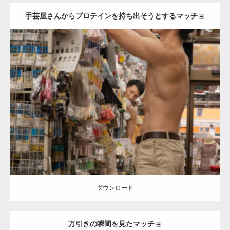
手芸屋さんからプロテインを持ち出そうとするマッチョ
Update:
2024.06.21
Category:
手芸屋さんのマッチョ（方南町）
kaichan
AKIHITO(細マッ
チョ)
SOSUKE
背中
方南町（東京）
ダウンロード
ダウンロード
万引きの瞬間を見たマッチョ