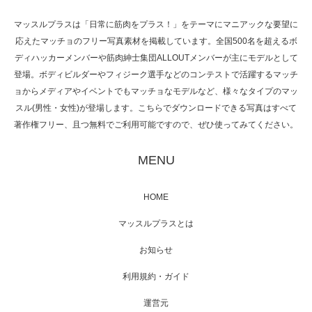
マッスルプラスは「日常に筋肉をプラス！」をテーマにマニアックな要望に
応えたマッチョのフリー写真素材を掲載しています。全国500名を超えるボ
NHK「所さん！事件ですよ」に取材されまし
ディハッカーメンバーや筋肉紳士集団ALLOUTメンバーが主にモデルとして
た（6/8放送）
登場。ボディビルダーやフィジーク選手などのコンテストで活躍するマッチ
ョからメディアやイベントでもマッチョなモデルなど、様々なタイプのマッ
スル(男性・女性)が登場します。こちらでダウンロードできる写真はすべて
著作権フリー、且つ無料でご利用可能ですので、ぜひ使ってみてください。
映画「黄金泥棒」へマッスルプラスメンバー
が出演
MENU
HOME
映画「メカバース」舞台挨拶へマッスルプラ
マッスルプラスとは
スメンバーが出演（3…
お知らせ
利用規約・ガイド
運営元
【TV】NHK BS「COOL JAPAN 」にてマッス