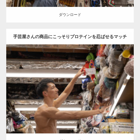
ダウンロード
手芸屋さんの商品にこっそりプロテインを忍ばせるマッチ
ョ
Update:
2025.12.31
Category:
手芸屋さんのマッチョ（方南町）
kaichan
AKIHITO(細マッ
チョ)
上腕三頭筋
肩
こっそりプロテイン
方南町（東京）
ダウンロード