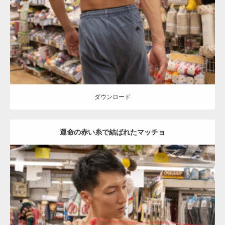
Category:
手芸屋さんのマッチョ（方南町）
kaichan
AKIHITO(細マッ
チョ)
上腕三頭筋
背中
方南町（東京）
ダウンロード
ダウンロード
運命の赤い糸で結ばれたマッチョ
Update:
2024.06.21
Category:
手芸屋さんのマッチョ（方南町）
kaichan
AKIHITO(細マッ
チョ)
腹筋
方南町（東京）