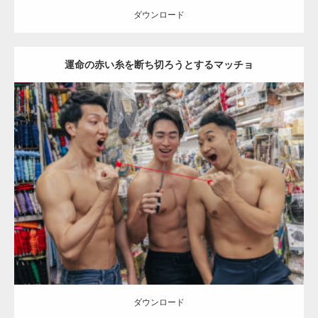
ダウンロード
【YouTube】マッチョフリー素材メンバーが
運命の赤い糸を断ち切ろうとするマッチョ
ギネス世界記録…
【TV】TBS番組「ひるおび」にてマッスルプ
Update:
2024.06.21
ラスが紹介されま…
Category:
手芸屋さんのマッチョ（方南町）
オレンジの人
AKIHITO(細マッチョ)
SOSUKE
外資系筋肉
肩
方南町（東京）
ダウンロード
TOKYO FMラジオ番組「ONE MORNING」
で紹介さ…
ダウンロード
NHK「所さん！事件ですよ」に取材されまし