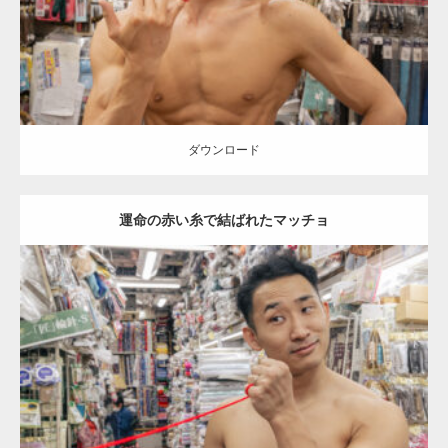
ダウンロード
ダウンロード
運命の赤い糸で結ばれたマッチョ
Update:
2024.06.21
Category:
手芸屋さんのマッチョ（方南町）
オレンジの人
外資系筋
肉
方南町（東京）
ダウンロード