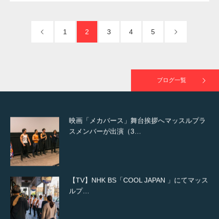
た（6/8放送）
1
2
3
4
5
映画「黄金泥棒」へマッスルプラスメンバー
が出演
ブログ一覧
映画「メカバース」舞台挨拶へマッスルプラ
スメンバーが出演（3…
【TV】NHK BS「COOL JAPAN 」にてマッス
ルプ…