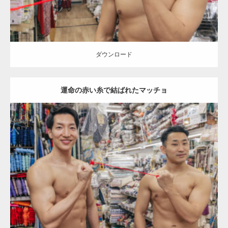
ダウンロード
運命の赤い糸で結ばれたマッチョ
Update:
2024.06.21
Category:
手芸屋さんのマッチョ（方南町）
オレンジの人
AKIHITO(細マッチョ)
外資系筋肉
肩
方南町（東京）
ダウンロード