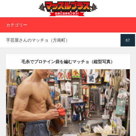
カテゴリー
手芸屋さんのマッチョ（方南町）
67
毛糸でプロテイン袋を編むマッチョ（縦型写真）
Update:
2024.06.21
Category:
手芸屋さんのマッチョ（方南町）
kaichan
AKIHITO(細マッ
チョ)
肩
腹筋
方南町（東京）
ダウンロード