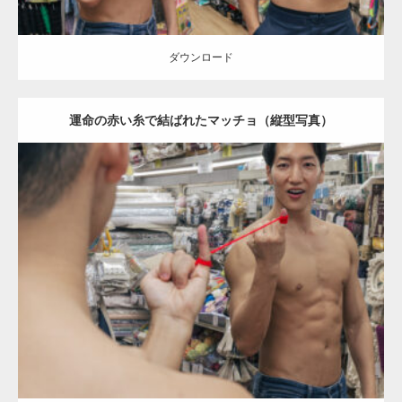
ダウンロード
運命の赤い糸で結ばれたマッチョ（縦型写真）
Update:
2024.06.23
Category:
手芸屋さんのマッチョ（方南町）
オレンジの人
AKIHITO(細マッチョ)
外資系筋肉
腹筋
方南町（東京）
ダウンロード