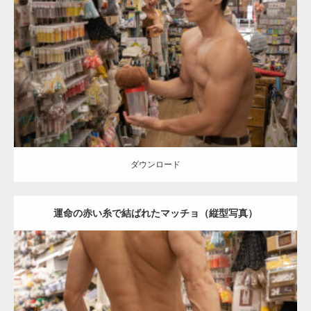
Update:
2024.06.21
Category:
手芸屋さんのマッチョ（方南町）
kaichan
AKIHITO(細マッ
チョ)
SOSUKE
肩
方南町（東京）
ダウンロード
ダウンロード
運命の赤い糸で結ばれたマッチョ（縦型写真）
Update:
2024.06.23