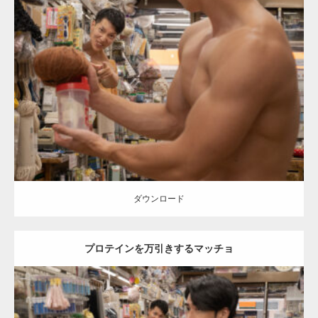
Update:
2024.06.21
Category:
手芸屋さんのマッチョ（方南町）
kaichan
AKIHITO(細マッ
チョ)
SOSUKE
肩
方南町（東京）
ダウンロード
ダウンロード
プロテインを万引きするマッチョ