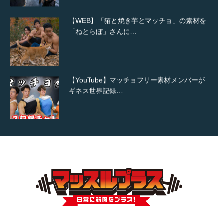
【WEB】「猫と焼き芋とマッチョ」の素材を
「ねとらぼ」さんに…
【YouTube】マッチョフリー素材メンバーが
ギネス世界記録…
【TV】TBS番組「ひるおび」にてマッスルプ
ラスが紹介されま…
TOKYO FMラジオ番組「ONE MORNING」
で紹介さ…