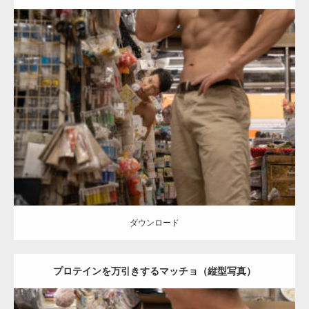
Update:
2024.06.21
Category:
手芸屋さんのマッチョ（方南町）
kaichan
AKIHITO(細マッ
チョ)
SOSUKE
腹筋
方南町（東京）
ダウンロード
ダウンロード
プロテインを万引きするマッチョ（縦型写真）