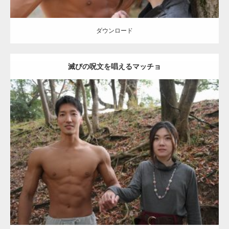
【YouTube】マッチョフリー素材メンバーが
ギネス世界記録…
ダウンロード
滅びの呪文を唱えるマッチョ
【TV】TBS番組「ひるおび」にてマッスルプ
ラスが紹介されま…
Update:
2021.07.8
TOKYO FMラジオ番組「ONE MORNING」
Category:
公園のマッチョ
その他
AKIHITO(細マッチョ)
大胸筋
腹筋
で紹介さ…
ダウンロード
NHK「所さん！事件ですよ」に取材されまし
た（6/8放送）