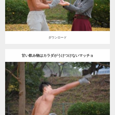
ダウンロード
ダウンロード
甘い飲み物はカラダがうけつけないマッチョ
Update:
2021.07.8
Category:
公園のマッチョ
その他
AKIHITO(細マッチョ)
背中
ダウンロード