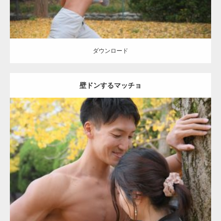
ダウンロード
壁ドンするマッチョ
Update:
2021.07.8
Category:
公園のマッチョ
その他
AKIHITO(細マッチョ)
大胸筋
肩
腹
筋
ダウンロード