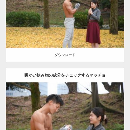
肩
ダウンロード
ダウンロード
暖かい飲み物の成分をチェックするマッチョ
Update:
2021.07.8
Category:
公園のマッチョ
その他
AKIHITO(細マッチョ)
上腕三頭筋
肩