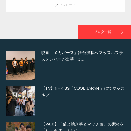
ダウンロード
映画「黄金泥棒」へマッスルプラスメンバー
が出演
ブログ一覧
映画「メカバース」舞台挨拶へマッスルプラ
スメンバーが出演（3…
【TV】NHK BS「COOL JAPAN 」にてマッス
ルプ…
【WEB】「猫と焼き芋とマッチョ」の素材を
「ねとらぼ」さんに…