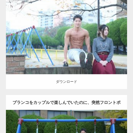
Update:
2021.07.6
Category:
公園のマッチョ
その他
AKIHITO(細マッチョ)
腹筋
ダウンロード
ダウンロード
ブランコをカップルで楽しんでいたのに、突然フロントポ
ーズをするマッチョ