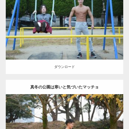
Update:
2021.07.6
Category:
公園のマッチョ
その他
AKIHITO(細マッチョ)
腹筋
大胸筋
ダウンロード
ダウンロード
真冬の公園は寒いと気づいたマッチョ
Update:
2021.07.8
Category:
公園のマッチョ
その他
AKIHITO(細マッチョ)
上腕三頭筋