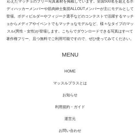
応えたマッチョのフリー写真素材を掲載しています。全国500名を超えるボ
NHK「所さん！事件ですよ」に取材されまし
ディハッカーメンバーや筋肉紳士集団ALLOUTメンバーが主にモデルとして
た（6/8放送）
登場。ボディビルダーやフィジーク選手などのコンテストで活躍するマッチ
ョからメディアやイベントでもマッチョなモデルなど、様々なタイプのマッ
スル(男性・女性)が登場します。こちらでダウンロードできる写真はすべて
著作権フリー、且つ無料でご利用可能ですので、ぜひ使ってみてください。
映画「黄金泥棒」へマッスルプラスメンバー
が出演
MENU
HOME
映画「メカバース」舞台挨拶へマッスルプラ
マッスルプラスとは
スメンバーが出演（3…
お知らせ
利用規約・ガイド
運営元
【TV】NHK BS「COOL JAPAN 」にてマッス
ルプ…
お問い合わせ