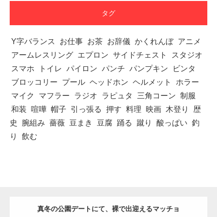
タグ
Y字バランス
お仕事
お茶
お辞儀
かくれんぼ
アニメ
アームレスリング
エプロン
サイドチェスト
スタジオ
スマホ
トイレ
パイロン
パンチ
パンプキン
ビンタ
ブロッコリー
プール
ヘッドホン
ヘルメット
ホラー
マイク
マフラー
ラジオ
ラピュタ
三角コーン
制服
和装
喧嘩
帽子
引っ張る
押す
料理
映画
木登り
歴
史
腕組み
薔薇
豆まき
豆腐
踊る
蹴り
酸っぱい
釣
り
飲む
真冬の公園デートにて、裸で出迎えるマッチョ