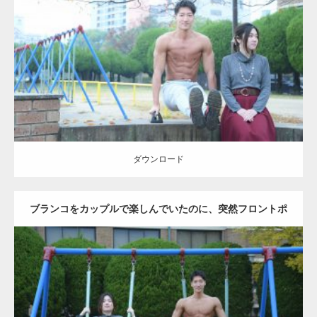
Update:
2021.07.6
Category:
公園のマッチョ
その他
AKIHITO(細マッチョ)
腹筋
ダウンロード
ダウンロード
ブランコをカップルで楽しんでいたのに、突然フロントポ
ーズをするマッチョ
Update:
2021.07.6
Category:
公園のマッチョ
その他
AKIHITO(細マッチョ)
腹筋
大胸筋