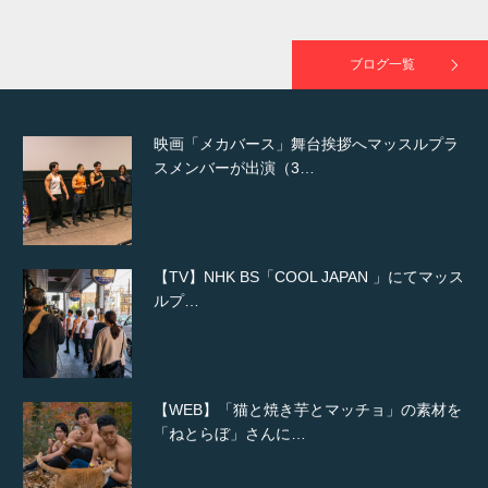
映画「黄金泥棒」へマッスルプラスメンバー
が出演
ブログ一覧
映画「メカバース」舞台挨拶へマッスルプラ
スメンバーが出演（3…
【TV】NHK BS「COOL JAPAN 」にてマッス
ルプ…
【WEB】「猫と焼き芋とマッチョ」の素材を
「ねとらぼ」さんに…