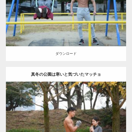
ダウンロード
ダウンロード
真冬の公園は寒いと気づいたマッチョ
Update:
2021.07.8
Category:
公園のマッチョ
その他
AKIHITO(細マッチョ)
上腕三頭筋
肩