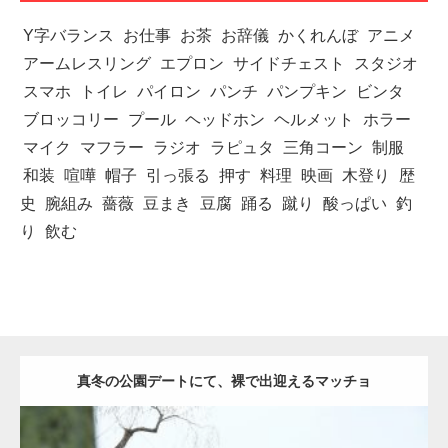
Y字バランス
お仕事
お茶
お辞儀
かくれんぼ
アニメ
アームレスリング
エプロン
サイドチェスト
スタジオ
スマホ
トイレ
パイロン
パンチ
パンプキン
ビンタ
ブロッコリー
プール
ヘッドホン
ヘルメット
ホラー
マイク
マフラー
ラジオ
ラピュタ
三角コーン
制服
和装
喧嘩
帽子
引っ張る
押す
料理
映画
木登り
歴
史
腕組み
薔薇
豆まき
豆腐
踊る
蹴り
酸っぱい
釣
り
飲む
真冬の公園デートにて、裸で出迎えるマッチョ