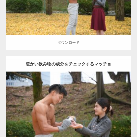
ダウンロード
ダウンロード
暖かい飲み物の成分をチェックするマッチョ
Update:
2021.07.8
Category:
公園のマッチョ
その他
AKIHITO(細マッチョ)
上腕三頭筋
肩
ダウンロード