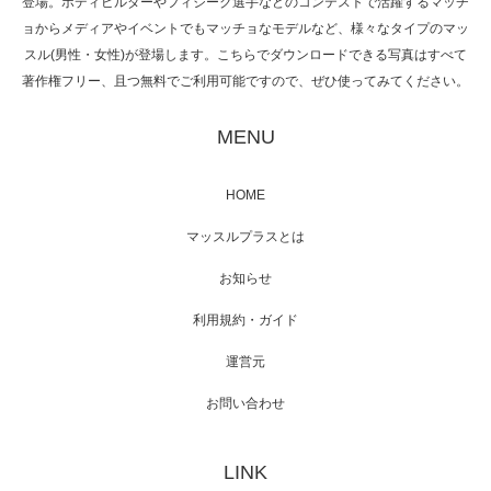
登場。ボディビルダーやフィジーク選手などのコンテストで活躍するマッチ
ョからメディアやイベントでもマッチョなモデルなど、様々なタイプのマッ
スル(男性・女性)が登場します。こちらでダウンロードできる写真はすべて
著作権フリー、且つ無料でご利用可能ですので、ぜひ使ってみてください。
映画「黄金泥棒」へマッスルプラスメンバー
が出演
MENU
HOME
映画「メカバース」舞台挨拶へマッスルプラ
マッスルプラスとは
スメンバーが出演（3…
お知らせ
利用規約・ガイド
運営元
【TV】NHK BS「COOL JAPAN 」にてマッス
ルプ…
お問い合わせ
LINK