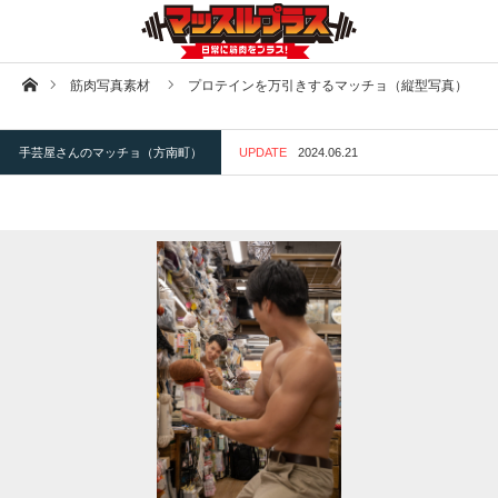
ホーム
筋肉写真素材
プロテインを万引きするマッチョ（縦型写真）
手芸屋さんのマッチョ（方南町）
UPDATE
2024.06.21