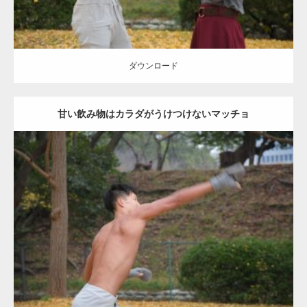
ダウンロード
甘い飲み物はカラダがうけつけないマッチョ
Update:
2021.07.8
Category:
公園のマッチョ
その他
AKIHITO(細マッチョ)
背中
ダウンロード