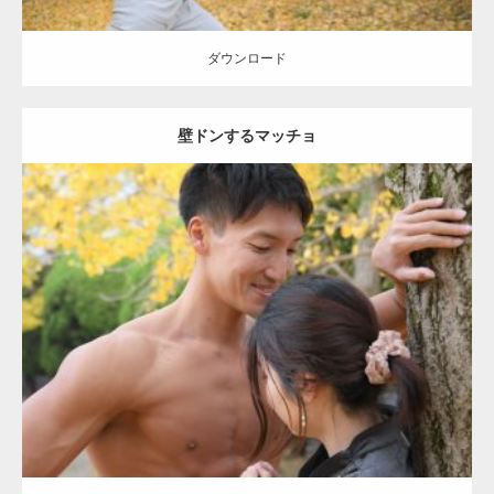
ダウンロード
壁ドンするマッチョ
Update:
2021.07.8
Category:
公園のマッチョ
その他
AKIHITO(細マッチョ)
大胸筋
肩
腹
筋
ダウンロード
【YouTube】マッチョフリー素材メンバーが
ギネス世界記録…