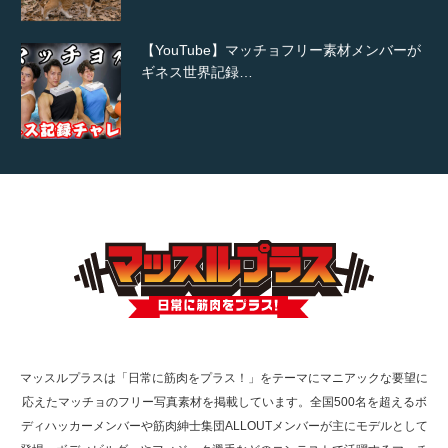
【YouTube】マッチョフリー素材メンバーが
ギネス世界記録…
【TV】TBS番組「ひるおび」にてマッスルプ
ラスが紹介されま…
TOKYO FMラジオ番組「ONE MORNING」
で紹介さ…
マッスルプラスは「日常に筋肉をプラス！」をテーマにマニアックな要望に
応えたマッチョのフリー写真素材を掲載しています。全国500名を超えるボ
NHK「所さん！事件ですよ」に取材されまし
ディハッカーメンバーや筋肉紳士集団ALLOUTメンバーが主にモデルとして
た（6/8放送）