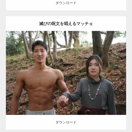
ダウンロード
滅びの呪文を唱えるマッチョ
【TV】TBS番組「ひるおび」にてマッスルプ
ラスが紹介されま…
Update:
2021.07.8
TOKYO FMラジオ番組「ONE MORNING」
Category:
公園のマッチョ
その他
AKIHITO(細マッチョ)
大胸筋
腹筋
で紹介さ…
ダウンロード
NHK「所さん！事件ですよ」に取材されまし
た（6/8放送）
ダウンロード