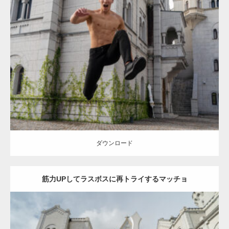
Update:
2023.02.11
Category:
異世界転生マッチョ
その他
AKIHITO(細マッチョ)
腹筋
姫
路 (兵庫)
ダウンロード
ダウンロード
筋力UPしてラスボスに再トライするマッチョ