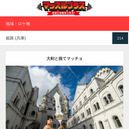
地域・ロケ地
姫路 (兵庫)
214
大剣と捨てマッチョ
Update:
2023.02.11
Category:
異世界転生マッチョ
その他
AKIHITO(細マッチョ)
上腕三
頭筋
肩
捨てマッチョ
姫路 (兵庫)
ダウンロード