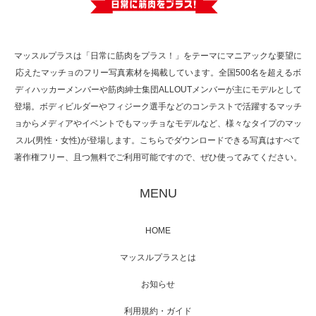
で紹介さ…
マッスルプラスは「日常に筋肉をプラス！」をテーマにマニアックな要望に
応えたマッチョのフリー写真素材を掲載しています。全国500名を超えるボ
NHK「所さん！事件ですよ」に取材されまし
ディハッカーメンバーや筋肉紳士集団ALLOUTメンバーが主にモデルとして
た（6/8放送）
登場。ボディビルダーやフィジーク選手などのコンテストで活躍するマッチ
ョからメディアやイベントでもマッチョなモデルなど、様々なタイプのマッ
スル(男性・女性)が登場します。こちらでダウンロードできる写真はすべて
著作権フリー、且つ無料でご利用可能ですので、ぜひ使ってみてください。
映画「黄金泥棒」へマッスルプラスメンバー
が出演
MENU
HOME
映画「メカバース」舞台挨拶へマッスルプラ
マッスルプラスとは
スメンバーが出演（3…
お知らせ
利用規約・ガイド