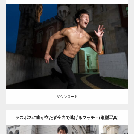
Update:
2023.02.11
Category:
異世界転生マッチョ
その他
AKIHITO(細マッチョ)
肩
腹筋
姫路 (兵庫)
ダウンロード
ダウンロード
ラスボスに歯が立たず全力で逃げるマッチョ(縦型写真)