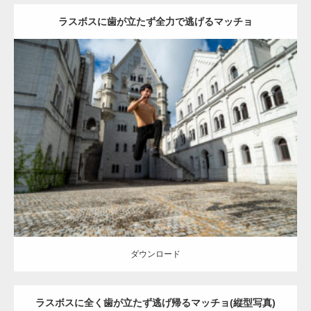
ラスボスに歯が立たず全力で逃げるマッチョ
Update:
2023.02.11
Category:
異世界転生マッチョ
その他
AKIHITO(細マッチョ)
姫路 (兵
庫)
ダウンロード
ダウンロード
ラスボスに全く歯が立たず逃げ帰るマッチョ(縦型写真)