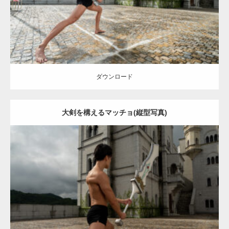
ダウンロード
ダウンロード
大剣を構えるマッチョ(縦型写真)
Update:
2023.02.11
Category:
異世界転生マッチョ
その他
AKIHITO(細マッチョ)
上腕三
頭筋
背中
闘うマッチョ
姫路 (兵庫)
ダウンロード