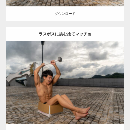
ダウンロード
ラスボスに挑む捨てマッチョ
Update:
2023.02.11
Category:
異世界転生マッチョ
その他
AKIHITO(細マッチョ)
上腕三
頭筋
腹筋
捨てマッチョ
闘うマッチョ
姫路 (兵庫)
ダウンロード