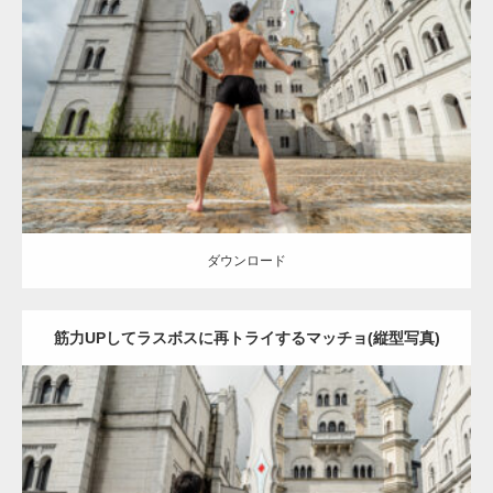
Update:
2023.02.11
Category:
異世界転生マッチョ
その他
AKIHITO(細マッチョ)
背中
脚
姫路 (兵庫)
ダウンロード
ダウンロード
筋力UPしてラスボスに再トライするマッチョ(縦型写真)
Update:
2023.02.11