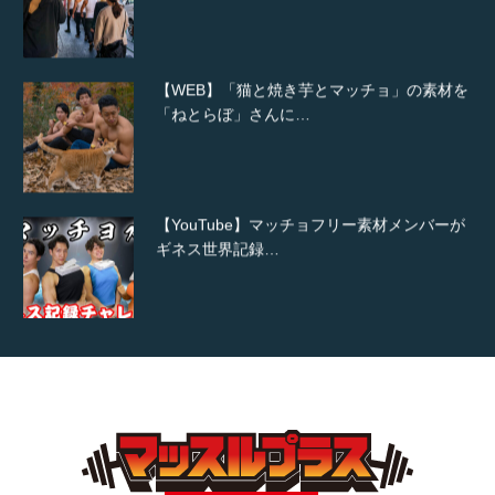
【WEB】「猫と焼き芋とマッチョ」の素材を
「ねとらぼ」さんに…
【YouTube】マッチョフリー素材メンバーが
ギネス世界記録…
【TV】TBS番組「ひるおび」にてマッスルプ
ラスが紹介されま…
TOKYO FMラジオ番組「ONE MORNING」