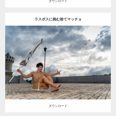
ダウンロード
ラスボスに挑む捨てマッチョ
Update:
2023.02.11
Category:
異世界転生マッチョ
その他
AKIHITO(細マッチョ)
捨てマ
ッチョ
姫路 (兵庫)
ダウンロード
ダウンロード