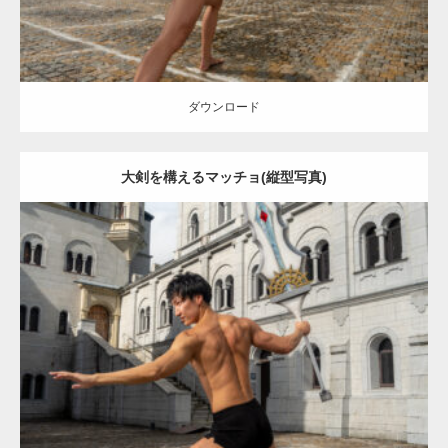
ダウンロード
大剣を構えるマッチョ(縦型写真)
Update:
2023.02.11
Category:
異世界転生マッチョ
その他
AKIHITO(細マッチョ)
背中
脚
闘うマッチョ
姫路 (兵庫)
ダウンロード