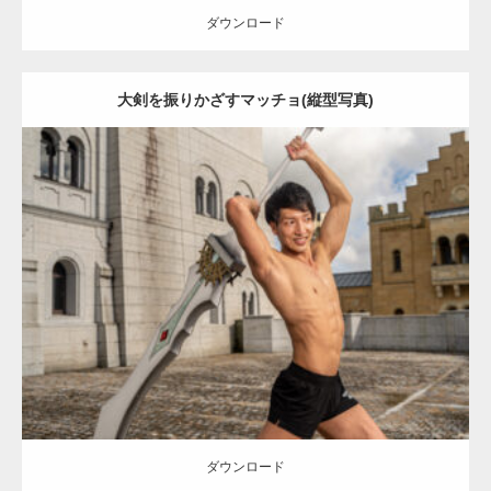
ダウンロード
大剣を振りかざすマッチョ(縦型写真)
【YouTube】マッチョフリー素材メンバーが
ギネス世界記録…
Update:
2023.02.11
Category:
異世界転生マッチョ
その他
AKIHITO(細マッチョ)
腹筋
闘
【TV】TBS番組「ひるおび」にてマッスルプ
うマッチョ
姫路 (兵庫)
ラスが紹介されま…
ダウンロード
TOKYO FMラジオ番組「ONE MORNING」
で紹介さ…
ダウンロード