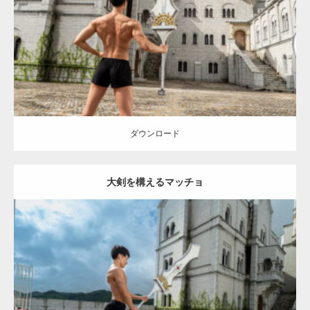
Category:
異世界転生マッチョ
その他
AKIHITO(細マッチョ)
背中
闘
うマッチョ
姫路 (兵庫)
ダウンロード
ダウンロード
大剣を構えるマッチョ
Update:
2023.02.11
Category:
異世界転生マッチョ
その他
AKIHITO(細マッチョ)
上腕三
頭筋
背中
闘うマッチョ
姫路 (兵庫)