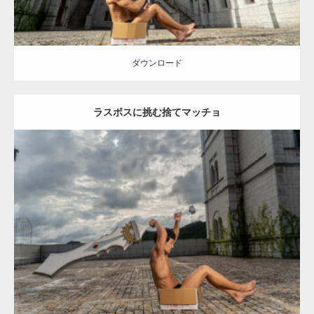
ダウンロード
ラスボスに挑む捨てマッチョ
Update:
2023.02.11
Category:
異世界転生マッチョ
その他
AKIHITO(細マッチョ)
腹筋
捨
てマッチョ
闘うマッチョ
姫路 (兵庫)
ダウンロード