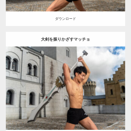
ダウンロード
大剣を振りかざすマッチョ
Update:
2023.02.11
Category:
異世界転生マッチョ
その他
AKIHITO(細マッチョ)
腹筋
闘
うマッチョ
姫路 (兵庫)
ダウンロード