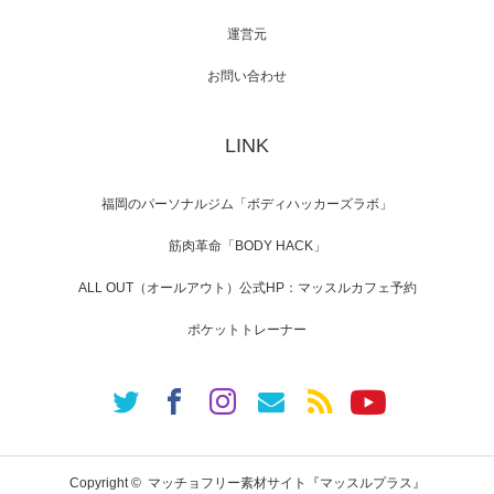
運営元
【TV】NHK BS「COOL JAPAN 」にてマッス
ルプ…
お問い合わせ
LINK
【WEB】「猫と焼き芋とマッチョ」の素材を
「ねとらぼ」さんに…
福岡のパーソナルジム「ボディハッカーズラボ」
筋肉革命「BODY HACK」
ALL OUT（オールアウト）公式HP：マッスルカフェ予約
ポケットトレーナー
Copyright ©
マッチョフリー素材サイト『マッスルプラス』