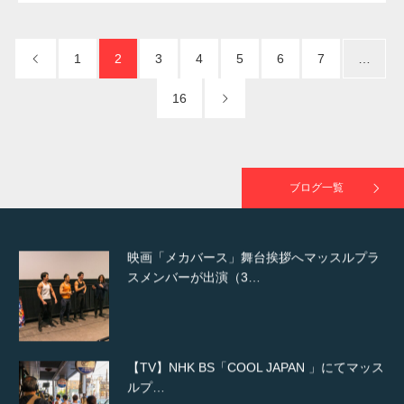
NHK「所さん！事件ですよ」に取材されまし
た（6/8放送）
1
2
3
4
5
6
7
…
16
映画「黄金泥棒」へマッスルプラスメンバー
が出演
ブログ一覧
映画「メカバース」舞台挨拶へマッスルプラ
スメンバーが出演（3…
【TV】NHK BS「COOL JAPAN 」にてマッス
ルプ…