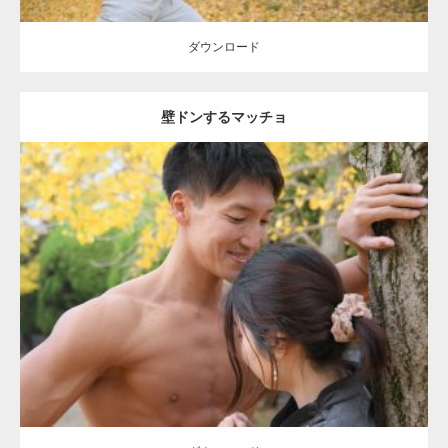
ダウンロード
壁ドンするマッチョ
Update:
2021.07.8
Category:
公園のマッチョ
その他
AKIHITO(細マッチョ)
大胸筋
肩
腹
筋
ダウンロード
【YouTube】マッチョフリー素材メンバーが
ギネス世界記録…