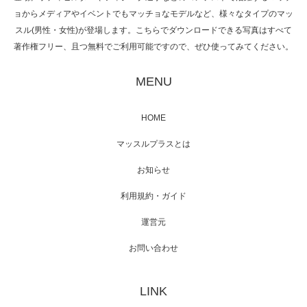
ョからメディアやイベントでもマッチョなモデルなど、様々なタイプのマッ
スル(男性・女性)が登場します。こちらでダウンロードできる写真はすべて
著作権フリー、且つ無料でご利用可能ですので、ぜひ使ってみてください。
映画「黄金泥棒」へマッスルプラスメンバー
が出演
MENU
HOME
映画「メカバース」舞台挨拶へマッスルプラ
マッスルプラスとは
スメンバーが出演（3…
お知らせ
利用規約・ガイド
運営元
【TV】NHK BS「COOL JAPAN 」にてマッス
ルプ…
お問い合わせ
LINK