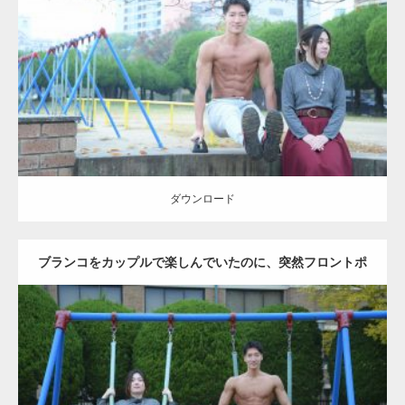
Update:
2021.07.6
Category:
公園のマッチョ
その他
AKIHITO(細マッチョ)
腹筋
ダウンロード
ダウンロード
ブランコをカップルで楽しんでいたのに、突然フロントポ
ーズをするマッチョ
Update:
2021.07.6
Category:
公園のマッチョ
その他
AKIHITO(細マッチョ)
腹筋
大胸筋