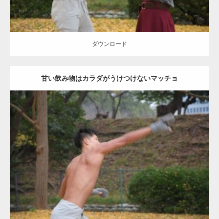
ダウンロード
甘い飲み物はカラダがうけつけないマッチョ
Update:
2021.07.8
Category:
公園のマッチョ
その他
AKIHITO(細マッチョ)
背中
ダウンロード