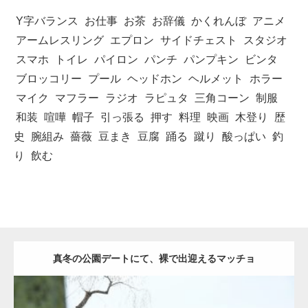
Y字バランス
お仕事
お茶
お辞儀
かくれんぼ
アニメ
アームレスリング
エプロン
サイドチェスト
スタジオ
スマホ
トイレ
パイロン
パンチ
パンプキン
ビンタ
ブロッコリー
プール
ヘッドホン
ヘルメット
ホラー
マイク
マフラー
ラジオ
ラピュタ
三角コーン
制服
和装
喧嘩
帽子
引っ張る
押す
料理
映画
木登り
歴
史
腕組み
薔薇
豆まき
豆腐
踊る
蹴り
酸っぱい
釣
り
飲む
真冬の公園デートにて、裸で出迎えるマッチョ