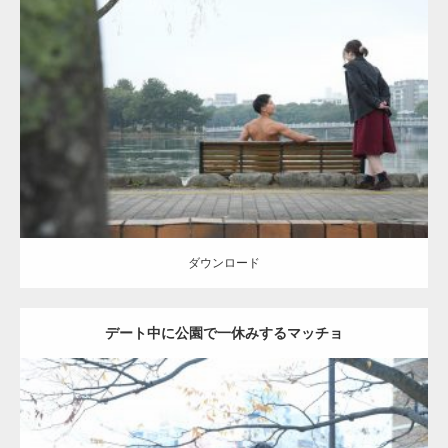
Update:
2021.07.8
Category:
公園のマッチョ
その他
AKIHITO(細マッチョ)
背中
ダウンロード
ダウンロード
デート中に公園で一休みするマッチョ