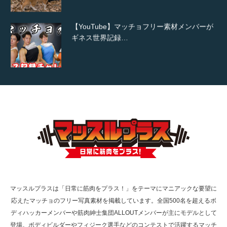
【YouTube】マッチョフリー素材メンバーが
ギネス世界記録…
【TV】TBS番組「ひるおび」にてマッスルプ
ラスが紹介されま…
TOKYO FMラジオ番組「ONE MORNING」
で紹介さ…
マッスルプラスは「日常に筋肉をプラス！」をテーマにマニアックな要望に
応えたマッチョのフリー写真素材を掲載しています。全国500名を超えるボ
NHK「所さん！事件ですよ」に取材されまし
ディハッカーメンバーや筋肉紳士集団ALLOUTメンバーが主にモデルとして
た（6/8放送）
登場。ボディビルダーやフィジーク選手などのコンテストで活躍するマッチ