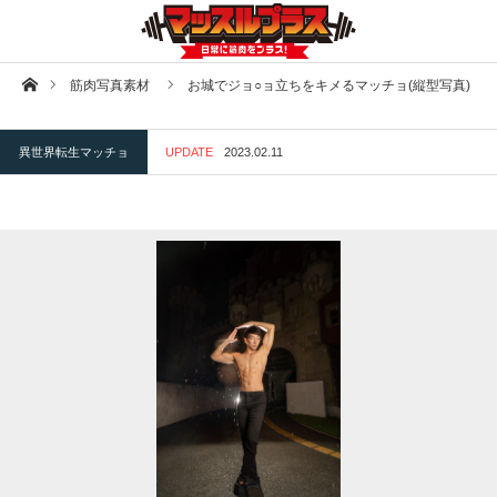
ホーム
筋肉写真素材
お城でジョ○ョ立ちをキメるマッチョ(縦型写真)
異世界転生マッチョ
UPDATE
2023.02.11