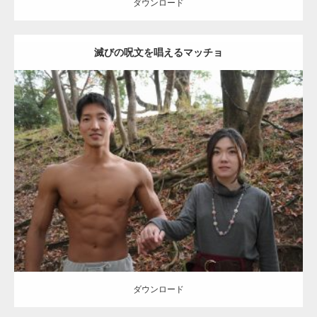
ダウンロード
滅びの呪文を唱えるマッチョ
【TV】TBS番組「ひるおび」にてマッスルプ
ラスが紹介されま…
Update:
2021.07.8
TOKYO FMラジオ番組「ONE MORNING」
Category:
公園のマッチョ
その他
AKIHITO(細マッチョ)
大胸筋
腹筋
で紹介さ…
ダウンロード
NHK「所さん！事件ですよ」に取材されまし
た（6/8放送）
ダウンロード