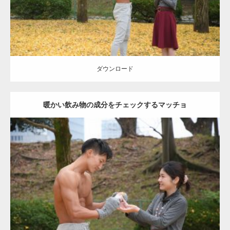
ダウンロード
ダウンロード
暖かい飲み物の成分をチェックするマッチョ
Update:
2021.07.8
Category:
公園のマッチョ
その他
AKIHITO(細マッチョ)
上腕三頭筋
肩
ダウンロード