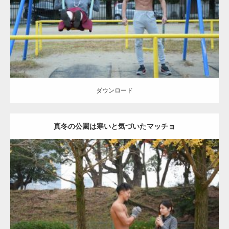
ダウンロード
ダウンロード
真冬の公園は寒いと気づいたマッチョ
Update:
2021.07.8
Category:
公園のマッチョ
その他
AKIHITO(細マッチョ)
上腕三頭筋
肩