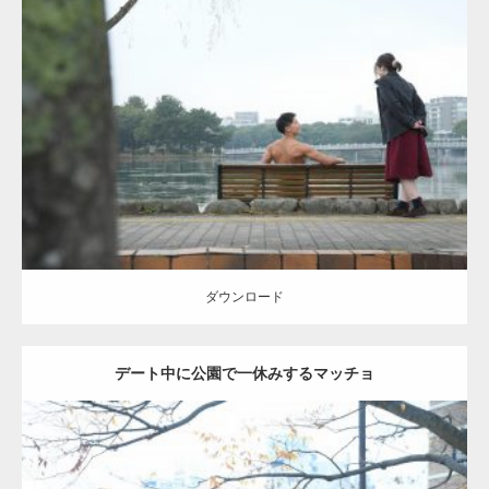
Update:
2021.07.8
Category:
公園のマッチョ
その他
AKIHITO(細マッチョ)
背中
ダウンロード
ダウンロード
デート中に公園で一休みするマッチョ