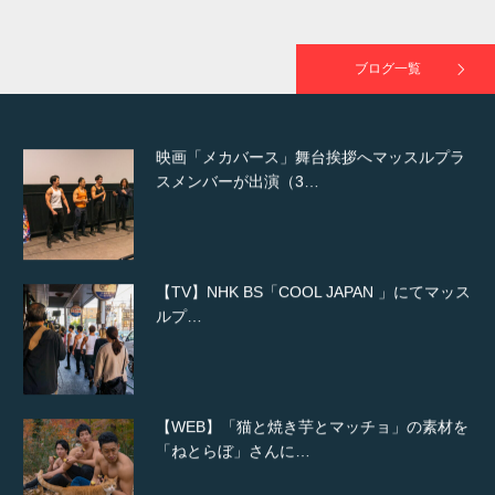
映画「黄金泥棒」へマッスルプラスメンバー
が出演
ブログ一覧
映画「メカバース」舞台挨拶へマッスルプラ
スメンバーが出演（3…
【TV】NHK BS「COOL JAPAN 」にてマッス
ルプ…
【WEB】「猫と焼き芋とマッチョ」の素材を
「ねとらぼ」さんに…