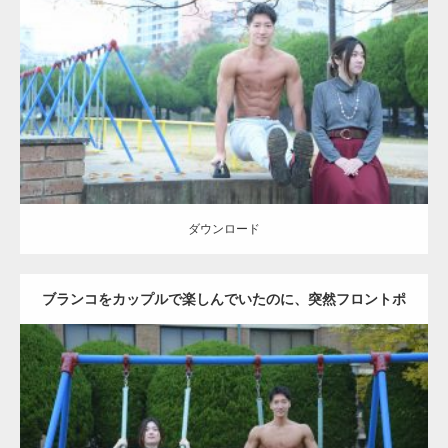
Update:
2021.07.6
Category:
公園のマッチョ
その他
AKIHITO(細マッチョ)
腹筋
ダウンロード
ダウンロード
ブランコをカップルで楽しんでいたのに、突然フロントポ
ーズをするマッチョ
Update:
2021.07.6