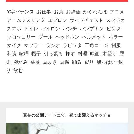
Y字バランス
お仕事
お茶
お辞儀
かくれんぼ
アニメ
アームレスリング
エプロン
サイドチェスト
スタジオ
スマホ
トイレ
パイロン
パンチ
パンプキン
ビンタ
ブロッコリー
プール
ヘッドホン
ヘルメット
ホラー
マイク
マフラー
ラジオ
ラピュタ
三角コーン
制服
和装
喧嘩
帽子
引っ張る
押す
料理
映画
木登り
歴
史
腕組み
薔薇
豆まき
豆腐
踊る
蹴り
酸っぱい
釣
り
飲む
真冬の公園デートにて、裸で出迎えるマッチョ