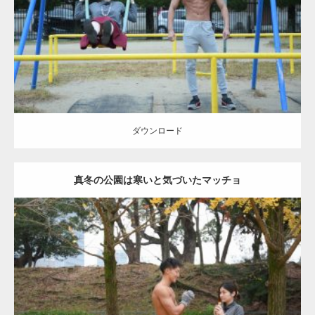
Category:
公園のマッチョ
その他
AKIHITO(細マッチョ)
腹筋
大胸筋
ダウンロード
ダウンロード
真冬の公園は寒いと気づいたマッチョ
Update:
2021.07.8
Category:
公園のマッチョ
その他
AKIHITO(細マッチョ)
上腕三頭筋
肩