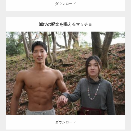
ダウンロード
滅びの呪文を唱えるマッチョ
【TV】TBS番組「ひるおび」にてマッスルプ
ラスが紹介されま…
Update:
2021.07.8
TOKYO FMラジオ番組「ONE MORNING」
Category:
公園のマッチョ
その他
AKIHITO(細マッチョ)
大胸筋
腹筋
で紹介さ…
ダウンロード
NHK「所さん！事件ですよ」に取材されまし
た（6/8放送）
ダウンロード