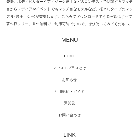
登場。ボディビルダーやフィジーク選手などのコンテストで活躍するマッチ
ョからメディアやイベントでもマッチョなモデルなど、様々なタイプのマッ
スル(男性・女性)が登場します。こちらでダウンロードできる写真はすべて
著作権フリー、且つ無料でご利用可能ですので、ぜひ使ってみてください。
映画「黄金泥棒」へマッスルプラスメンバー
が出演
MENU
HOME
映画「メカバース」舞台挨拶へマッスルプラ
マッスルプラスとは
スメンバーが出演（3…
お知らせ
利用規約・ガイド
運営元
【TV】NHK BS「COOL JAPAN 」にてマッス
ルプ…
お問い合わせ
LINK