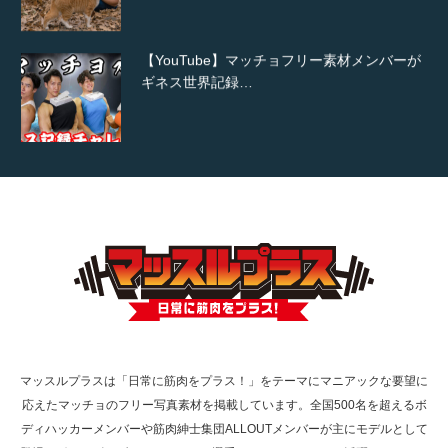
【YouTube】マッチョフリー素材メンバーが
ギネス世界記録…
【TV】TBS番組「ひるおび」にてマッスルプ
ラスが紹介されま…
TOKYO FMラジオ番組「ONE MORNING」
で紹介さ…
マッスルプラスは「日常に筋肉をプラス！」をテーマにマニアックな要望に
応えたマッチョのフリー写真素材を掲載しています。全国500名を超えるボ
NHK「所さん！事件ですよ」に取材されまし
ディハッカーメンバーや筋肉紳士集団ALLOUTメンバーが主にモデルとして
た（6/8放送）