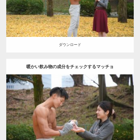
ダウンロード
ダウンロード
暖かい飲み物の成分をチェックするマッチョ
Update:
2021.07.8
Category:
公園のマッチョ
その他
AKIHITO(細マッチョ)
上腕三頭筋
肩
ダウンロード