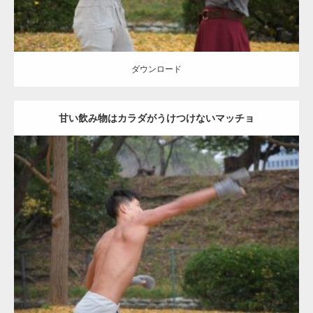
ダウンロード
甘い飲み物はカラダがうけつけないマッチョ
Update:
2021.07.8
Category:
公園のマッチョ
その他
AKIHITO(細マッチョ)
背中
ダウンロード