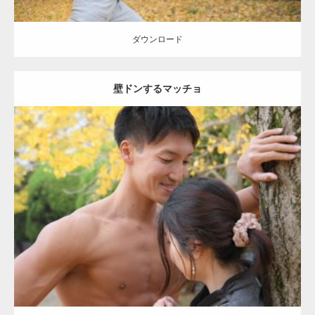
ダウンロード
壁ドンするマッチョ
Update:
2021.07.8
Category:
公園のマッチョ
その他
AKIHITO(細マッチョ)
大胸筋
肩
腹
筋
ダウンロード
【YouTube】マッチョフリー素材メンバーが
ギネス世界記録…