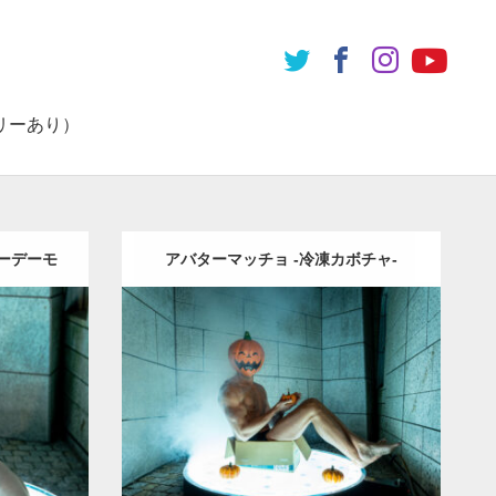
リーあり）
ーデーモ
アバターマッチョ -冷凍カボチャ-
Update:
2023.02.11
Category:
遺跡のマッチョ
その他
その他
AKIHITO(細マッチョ)
上腕三頭筋
肩
捨
 (兵庫)
てマッチョ
姫路 (兵庫)
ダウンロード