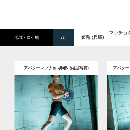
マッチョ
姫路 (兵庫)
地域・ロケ地
214
アバターマッチョ -勇者- (縦型写真)
アバター
Update:
2023.02.11
Category:
遺跡のマッチョ
その他
Categ
AKIHITO(細マッチョ)
上腕三頭筋
肩
姫
SOSU
路 (兵庫)
ダウン
ダウンロード