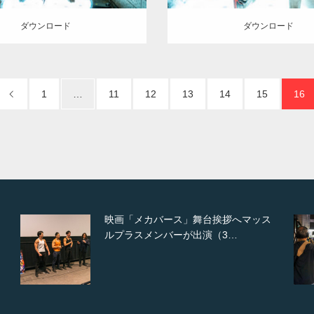
ダウンロード
ダウンロード
1
…
11
12
13
14
15
16
映画「メカバース」舞台挨拶へマッス
ルプラスメンバーが出演（3…