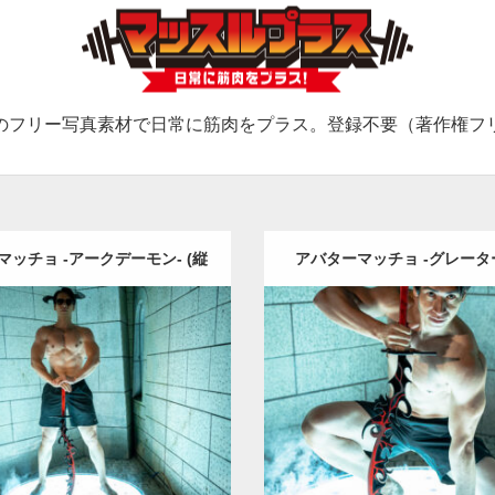
のフリー写真素材で日常に筋肉をプラス。登録不要（著作権フ
マッチョ -アークデーモン- (縦
アバターマッチョ -グレータ
型写真)
ン-(縦型写真)
Update:
2023.02.11
Update:
2023.02.11
ory:
遺跡のマッチョ
その他
Category:
遺跡のマッチョ
KE
大胸筋
腹筋
姫路 (兵庫)
SOSUKE
上腕三頭筋
肩
姫路
ロード
ダウンロード