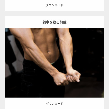
ダウンロード
【YouTube】マッチョフリー素材メンバーが
雑巾を絞る前腕
ギネス世界記録…
【TV】TBS番組「ひるおび」にてマッスルプ
Update:
2023.02.11
ラスが紹介されま…
Category:
筋肉の部位にフォーカス
オレンジの人
YASU
血管
前腕
天
神 (福岡)
ダウンロード
TOKYO FMラジオ番組「ONE MORNING」
で紹介さ…
ダウンロード
NHK「所さん！事件ですよ」に取材されまし