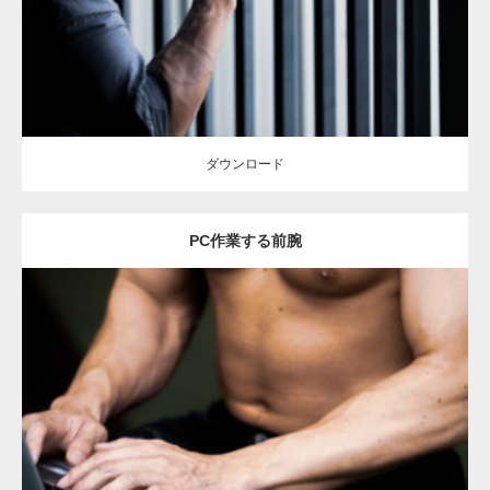
ダウンロード
ダウンロード
PC作業する前腕
Update:
2023.02.11
Category:
筋肉の部位にフォーカス
オレンジの人
YASU
前腕
天神 (福
岡)
ダウンロード