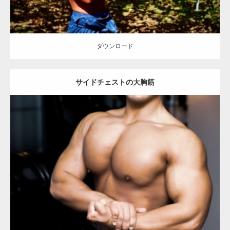
ダウンロード
サイドチェストの大胸筋
Update:
2023.02.11
Category:
筋肉の部位にフォーカス
オレンジの人
TOSHI(大胸筋)
前
腕
大胸筋
上腕二頭筋
肩
天神 (福岡)
ダウンロード