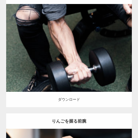
Update:
2023.02.11
Category:
筋肉の部位にフォーカス
オレンジの人
YASU
血管
前腕
天
神 (福岡)
ダウンロード
ダウンロード
りんごを握る前腕