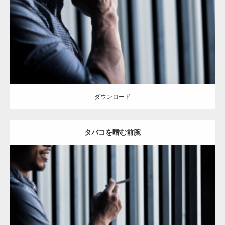
Category:
筋肉の部位にフォーカス
オレンジの人
YASU
血管
前腕
天
神 (福岡)
ダウンロード
ダウンロード
タバコを嗜む前腕
Update:
2023.02.11
Category:
筋肉の部位にフォーカス
オレンジの人
YASU
血管
前腕
天
神 (福岡)