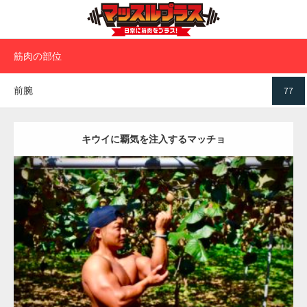
筋肉の部位
前腕
77
キウイに覇気を注入するマッチョ
Update:
2023.02.11
Category:
キウイ農家のマッチョ
その他
ONIKKY(デカいよ)
肩
前腕
大胸筋
上腕三頭筋
唐津 (佐賀)
ダウンロード