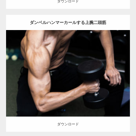
ダウンロード
ダンベルハンマーカールする上腕二頭筋
Update:
2023.02.11
Category:
筋肉の部位にフォーカス
オレンジの人
AKIHITO(細マッチ
ョ)
前腕
上腕二頭筋
肩
天神 (福岡)
ダウンロード
ダウンロード