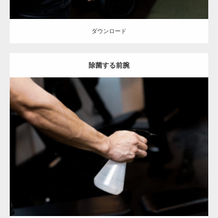
ダウンロード
除菌する前腕
Update:
2023.02.11
Category:
筋肉の部位にフォーカス
オレンジの人
前腕
天神 (福岡)
ダウンロード