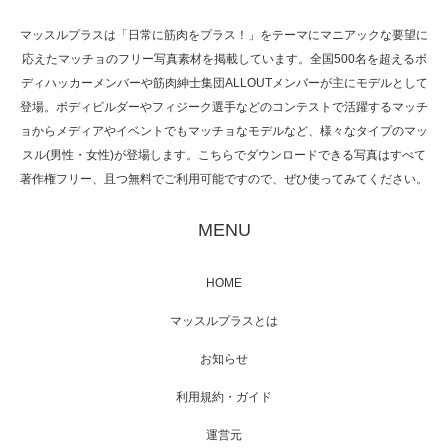
マッスルプラスは「日常に筋肉をプラス！」をテーマにマニアックな要望に
応えたマッチョのフリー写真素材を掲載しています。全国500名を超えるボ
NHK「所さん！事件ですよ」に取材されまし
ディハッカーメンバーや筋肉紳士集団ALLOUTメンバーが主にモデルとして
た（6/8放送）
登場。ボディビルダーやフィジーク選手などのコンテストで活躍するマッチ
ョからメディアやイベントでもマッチョなモデルなど、様々なタイプのマッ
スル(男性・女性)が登場します。こちらでダウンロードできる写真はすべて
著作権フリー、且つ無料でご利用可能ですので、ぜひ使ってみてください。
映画「黄金泥棒」へマッスルプラスメンバー
が出演
MENU
HOME
映画「メカバース」舞台挨拶へマッスルプラ
マッスルプラスとは
スメンバーが出演（3…
お知らせ
利用規約・ガイド
運営元
【TV】NHK BS「COOL JAPAN 」にてマッス