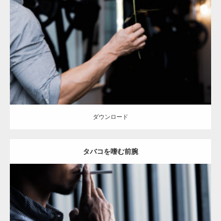
Update:
2023.02.11
Category:
筋肉の部位にフォーカス
オレンジの人
YASU
血管
前腕
天
神 (福岡)
ダウンロード
ダウンロード
タバコを嗜む前腕
Update:
2023.02.11