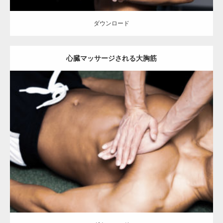
ダウンロード
心臓マッサージされる大胸筋
Update:
2023.02.11
Category:
筋肉の部位にフォーカス
オレンジの人
TOSHI(大胸筋)
AKIHITO(細マッチョ)
前腕
大胸筋
血管
天神 (福岡)
ダウンロード