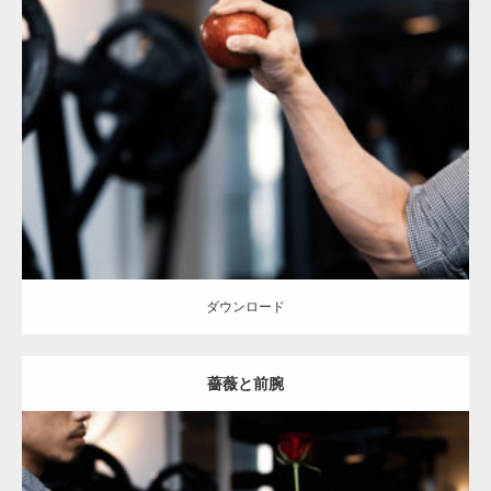
Update:
2023.02.11
Category:
筋肉の部位にフォーカス
オレンジの人
YASU
血管
前腕
天
神 (福岡)
ダウンロード
ダウンロード
薔薇と前腕