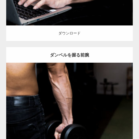
ダウンロード
ダンベルを握る前腕
Update:
2023.02.11
Category:
筋肉の部位にフォーカス
オレンジの人
YASU
血管
前腕
天
神 (福岡)
ダウンロード