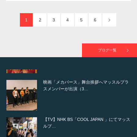
た（6/8放送）
1
2
3
4
5
6
映画「黄金泥棒」へマッスルプラスメンバー
が出演
ブログ一覧
映画「メカバース」舞台挨拶へマッスルプラ
スメンバーが出演（3…
【TV】NHK BS「COOL JAPAN 」にてマッス
ルプ…