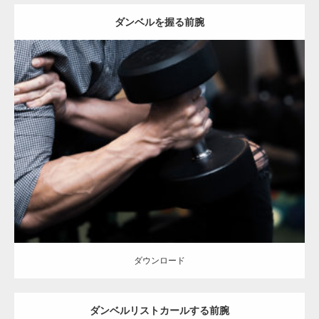
ダンベルを握る前腕
Update:
2023.02.11
Category:
筋肉の部位にフォーカス
オレンジの人
YASU
前腕
天神 (福
岡)
ダウンロード
ダウンロード
ダンベルリストカールする前腕