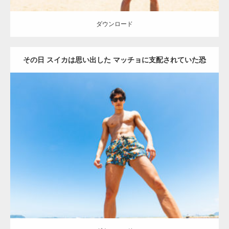
ダウンロード
その日 スイカは思い出した マッチョに支配されていた恐
怖を1(縦写真)
Update:
2021.07.1
Category:
海のマッチョ
オレンジの人
AKIHITO(細マッチョ)
脚
腹筋
ダウンロード