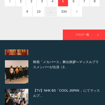
1
2
3
4
5
6
7
8
9
10
…
334
映画「黄金泥棒」へマッスルプラスメンバー
が出演
ブログ一覧
映画「メカバース」舞台挨拶へマッスルプラ
スメンバーが出演（3…
【TV】NHK BS「COOL JAPAN 」にてマッス
ルプ…