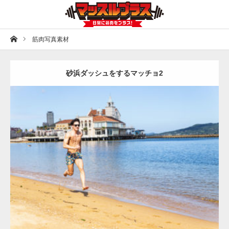
ホーム
筋肉写真素材
砂浜ダッシュをするマッチョ2
Update:
2021.07.8
Category:
海のマッチョ
オレンジの人
AKIHITO(細マッチョ)
肩
脚
ダウンロード