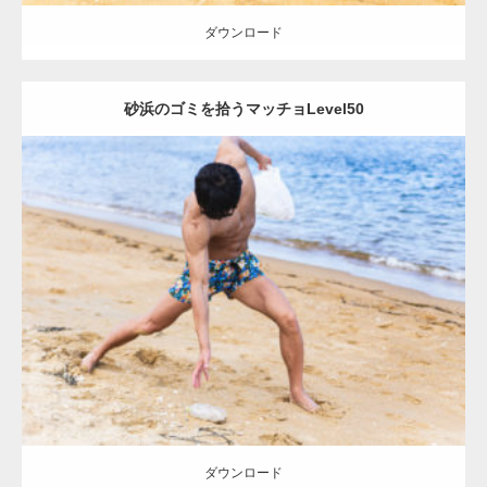
ダウンロード
砂浜のゴミを拾うマッチョLevel50
Update:
2021.07.8
Category:
海のマッチョ
オレンジの人
AKIHITO(細マッチョ)
肩
脚
ダウンロード
ダウンロード