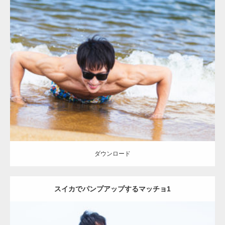
Update:
2021.07.8
Category:
海のマッチョ
オレンジの人
AKIHITO(細マッチョ)
上腕三
頭筋
肩
ダウンロード
ダウンロード
スイカでパンプアップするマッチョ1