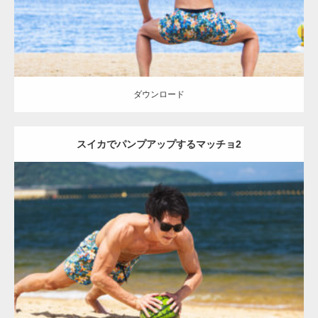
ダウンロード
スイカでパンプアップするマッチョ2
Update:
2021.07.6
Category:
海のマッチョ
オレンジの人
AKIHITO(細マッチョ)
上腕三
頭筋
肩
血管
ダウンロード