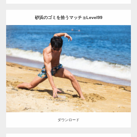
砂浜のゴミを拾うマッチョLevel99
Update:
2021.07.8
Category:
海のマッチョ
オレンジの人
AKIHITO(細マッチョ)
肩
脚
ダウンロード
ダウンロード