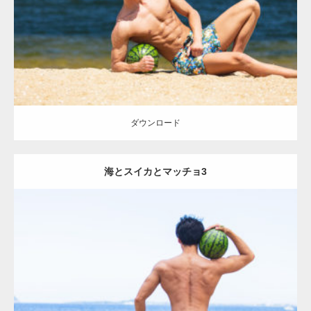
肩
腹筋
ダウンロード
ダウンロード
海とスイカとマッチョ3
Update:
2021.07.8
Category:
海のマッチョ
オレンジの人
AKIHITO(細マッチョ)
背中
脚
ダウンロード