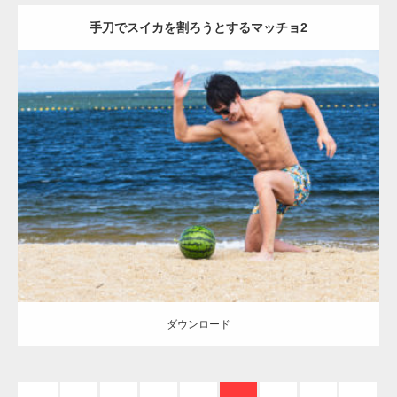
手刀でスイカを割ろうとするマッチョ2
【YouTube】マッチョフリー素材メンバーが
ギネス世界記録…
Update:
2021.07.8
Category:
海のマッチョ
オレンジの人
AKIHITO(細マッチョ)
腹筋
手
【TV】TBS番組「ひるおび」にてマッスルプ
刀マッチョ
ラスが紹介されま…
ダウンロード
TOKYO FMラジオ番組「ONE MORNING」
で紹介さ…
ダウンロード
NHK「所さん！事件ですよ」に取材されまし
た（6/8放送）