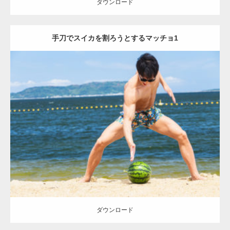
ダウンロード
手刀でスイカを割ろうとするマッチョ1
Update:
2021.07.8
Category:
海のマッチョ
オレンジの人
AKIHITO(細マッチョ)
上腕二
頭筋
上腕三頭筋
肩
脚
手刀マッチョ
ダウンロード
ダウンロード