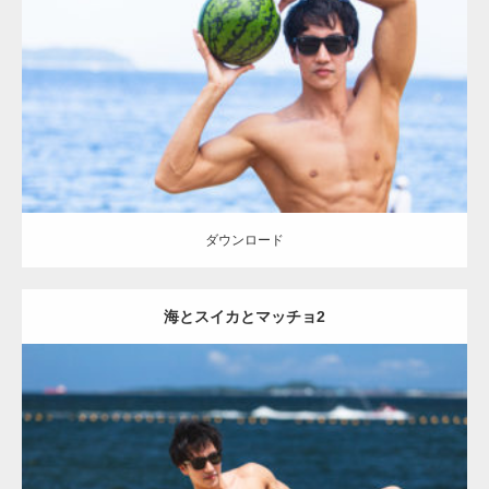
Category:
海のマッチョ
オレンジの人
AKIHITO(細マッチョ)
大胸筋
上腕二頭筋
ダウンロード
ダウンロード
海とスイカとマッチョ2
Update:
2021.07.8
Category:
海のマッチョ
オレンジの人
AKIHITO(細マッチョ)
大胸筋