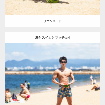
ダウンロード
海とスイカとマッチョ4
Update:
2021.07.8
Category:
海のマッチョ
オレンジの人
AKIHITO(細マッチョ)
大胸筋
肩
腹筋
ダウンロード