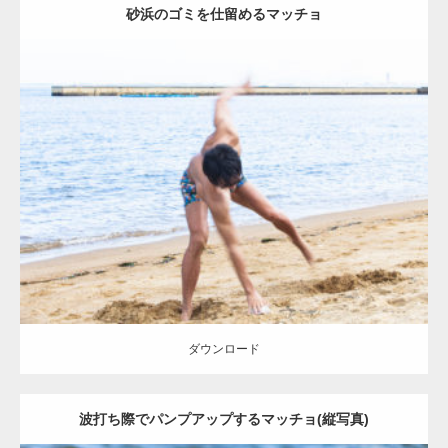
砂浜のゴミを仕留めるマッチョ
Update:
2021.07.8
Category:
海のマッチョ
オレンジの人
AKIHITO(細マッチョ)
ダウンロード
ダウンロード
波打ち際でパンプアップするマッチョ(縦写真)