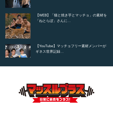
【WEB】「猫と焼き芋とマッチョ」の素材を
「ねとらぼ」さんに…
【YouTube】マッチョフリー素材メンバーが
ギネス世界記録…
【TV】TBS番組「ひるおび」にてマッスルプ
ラスが紹介されま…
TOKYO FMラジオ番組「ONE MORNING」
で紹介さ…