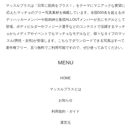
マッスルプラスは「日常に筋肉をプラス！」をテーマにマニアックな要望に
応えたマッチョのフリー写真素材を掲載しています。全国500名を超えるボ
NHK「所さん！事件ですよ」に取材されまし
ディハッカーメンバーや筋肉紳士集団ALLOUTメンバーが主にモデルとして
た（6/8放送）
登場。ボディビルダーやフィジーク選手などのコンテストで活躍するマッチ
ョからメディアやイベントでもマッチョなモデルなど、様々なタイプのマッ
スル(男性・女性)が登場します。こちらでダウンロードできる写真はすべて
著作権フリー、且つ無料でご利用可能ですので、ぜひ使ってみてください。
映画「黄金泥棒」へマッスルプラスメンバー
が出演
MENU
HOME
映画「メカバース」舞台挨拶へマッスルプラ
マッスルプラスとは
スメンバーが出演（3…
お知らせ
利用規約・ガイド
運営元
【TV】NHK BS「COOL JAPAN 」にてマッス
ルプ…