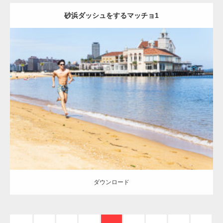
砂浜ダッシュをするマッチョ1
【YouTube】マッチョフリー素材メンバーが
ギネス世界記録…
Update:
2021.07.8
【TV】TBS番組「ひるおび」にてマッスルプ
Category:
海のマッチョ
オレンジの人
AKIHITO(細マッチョ)
脚
ラスが紹介されま…
ダウンロード
TOKYO FMラジオ番組「ONE MORNING」
で紹介さ…
ダウンロード
NHK「所さん！事件ですよ」に取材されまし
た（6/8放送）