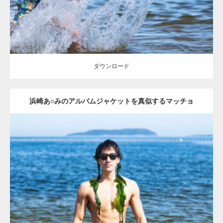
ダウンロード
ダウンロード
浜崎あ○みのアルバムジャケットを真似するマッチョ
Update:
2021.07.8
Category:
海のマッチョ
オレンジの人
AKIHITO(細マッチョ)
腹筋
ダウンロード