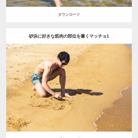
ダウンロード
砂浜に好きな筋肉の部位を書くマッチョ1
Update:
2021.07.8
Category:
海のマッチョ
オレンジの人
AKIHITO(細マッチョ)
肩
ダウンロード