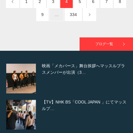
1
2
3
4
5
6
7
8
9
…
334
映画「黄金泥棒」へマッスルプラスメンバー
が出演
ブログ一覧
映画「メカバース」舞台挨拶へマッスルプラ
スメンバーが出演（3…
【TV】NHK BS「COOL JAPAN 」にてマッス
ルプ…