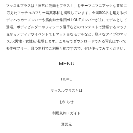
マッスルプラスは「日常に筋肉をプラス！」をテーマにマニアックな要望に
応えたマッチョのフリー写真素材を掲載しています。全国500名を超えるボ
NHK「所さん！事件ですよ」に取材されまし
ディハッカーメンバーや筋肉紳士集団ALLOUTメンバーが主にモデルとして
た（6/8放送）
登場。ボディビルダーやフィジーク選手などのコンテストで活躍するマッチ
ョからメディアやイベントでもマッチョなモデルなど、様々なタイプのマッ
スル(男性・女性)が登場します。こちらでダウンロードできる写真はすべて
著作権フリー、且つ無料でご利用可能ですので、ぜひ使ってみてください。
映画「黄金泥棒」へマッスルプラスメンバー
が出演
MENU
HOME
映画「メカバース」舞台挨拶へマッスルプラ
マッスルプラスとは
スメンバーが出演（3…
お知らせ
利用規約・ガイド
運営元
【TV】NHK BS「COOL JAPAN 」にてマッス
ルプ…