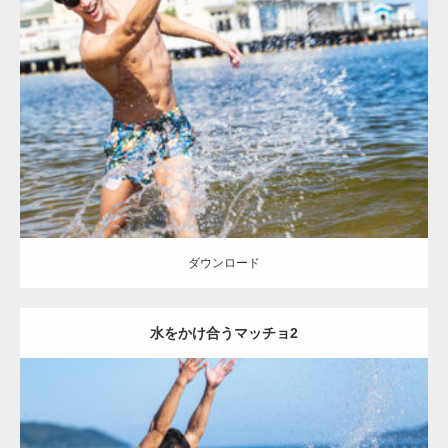
Update:
2021.07.8
Category:
海のマッチョ
オレンジの人
AKIHITO(細マッチョ)
腹筋
ダウンロード
ダウンロード
水をかけ合うマッチョ2
Update:
2021.07.8