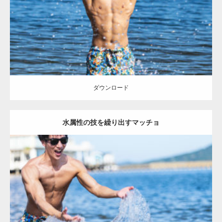
腹筋
ダウンロード
ダウンロード
水属性の技を繰り出すマッチョ
Update:
2021.07.8
Category:
海のマッチョ
オレンジの人
AKIHITO(細マッチョ)
大胸筋
闘うマッチョ