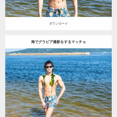
ダウンロード
海でグラビア撮影をするマッチョ
Update:
2021.07.8
Category:
海のマッチョ
オレンジの人
AKIHITO(細マッチョ)
腹筋
ダウンロード