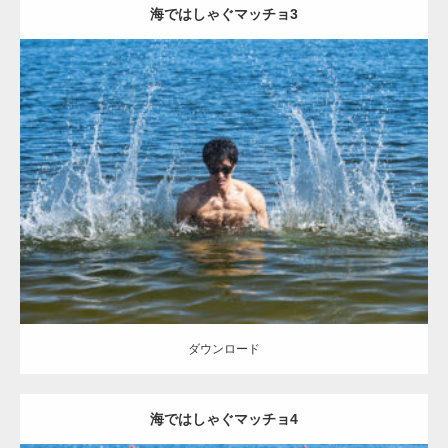
海ではしゃぐマッチョ3
Update:
2021.07.8
Category:
海のマッチョ
オレンジの人
AKIHITO(細マッチョ)
大胸筋
ダウンロード
ダウンロード
海ではしゃぐマッチョ4