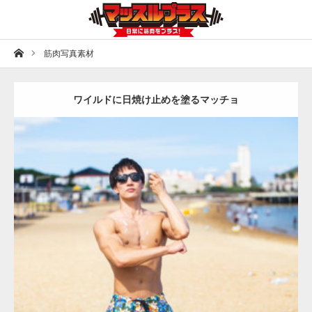
ホーム
筋肉写真素材
ワイルドに日焼け止めを塗るマッチョ
Update:
2021.07.7
Category:
海のマッチョ
オレンジの人
AKIHITO(細マッチョ)
大胸筋
上腕三頭筋
ダウンロード