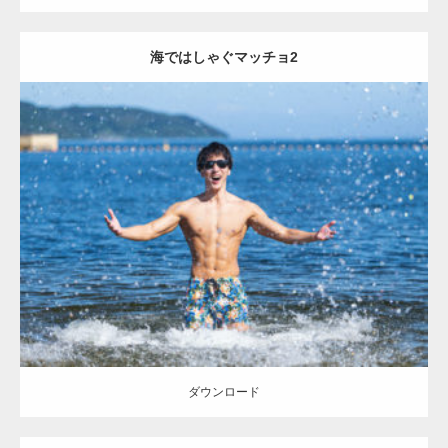
海ではしゃぐマッチョ2
Update:
2021.04.17
Category:
海のマッチョ
オレンジの人
AKIHITO(細マッチョ)
腹筋
ダウンロード
ダウンロード