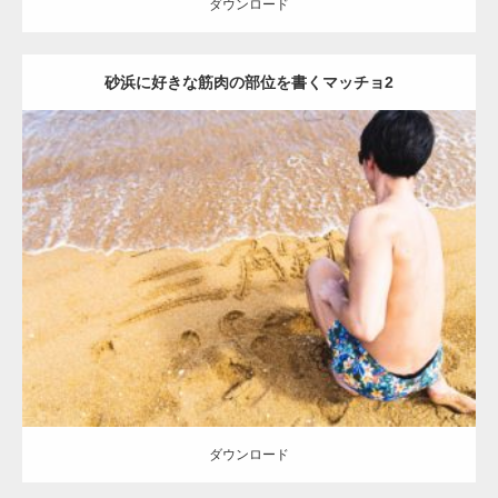
ダウンロード
砂浜に好きな筋肉の部位を書くマッチョ2
Update:
2021.04.17
Category:
海のマッチョ
オレンジの人
AKIHITO(細マッチョ)
肩
ダウンロード
ダウンロード