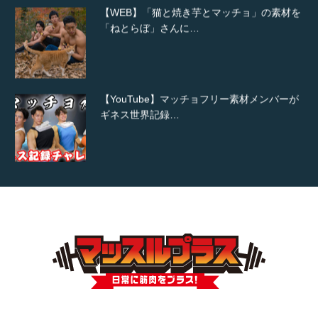
【WEB】「猫と焼き芋とマッチョ」の素材を
「ねとらぼ」さんに…
【YouTube】マッチョフリー素材メンバーが
ギネス世界記録…
【TV】TBS番組「ひるおび」にてマッスルプ
ラスが紹介されま…
TOKYO FMラジオ番組「ONE MORNING」
で紹介さ…