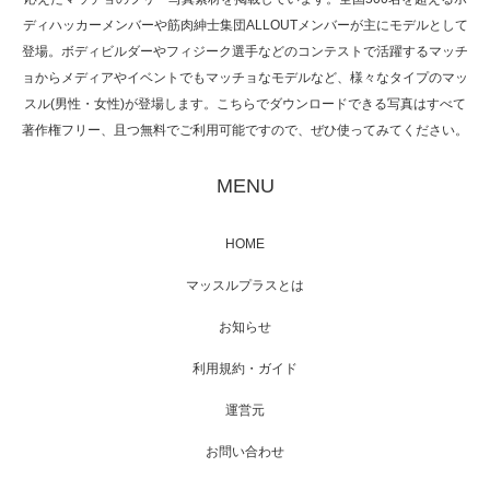
NHK「所さん！事件ですよ」に取材されまし
ディハッカーメンバーや筋肉紳士集団ALLOUTメンバーが主にモデルとして
た（6/8放送）
登場。ボディビルダーやフィジーク選手などのコンテストで活躍するマッチ
ョからメディアやイベントでもマッチョなモデルなど、様々なタイプのマッ
スル(男性・女性)が登場します。こちらでダウンロードできる写真はすべて
著作権フリー、且つ無料でご利用可能ですので、ぜひ使ってみてください。
映画「黄金泥棒」へマッスルプラスメンバー
が出演
MENU
HOME
映画「メカバース」舞台挨拶へマッスルプラ
マッスルプラスとは
スメンバーが出演（3…
お知らせ
利用規約・ガイド
運営元
【TV】NHK BS「COOL JAPAN 」にてマッス
ルプ…
お問い合わせ