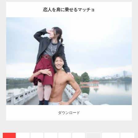
【YouTube】マッチョフリー素材メンバーが
恋人を肩に乗せるマッチョ
ギネス世界記録…
【TV】TBS番組「ひるおび」にてマッスルプ
Update:
2021.07.8
ラスが紹介されま…
Category:
公園のマッチョ
その他
AKIHITO(細マッチョ)
肩
ダウンロード
TOKYO FMラジオ番組「ONE MORNING」
で紹介さ…
ダウンロード
NHK「所さん！事件ですよ」に取材されまし
た（6/8放送）