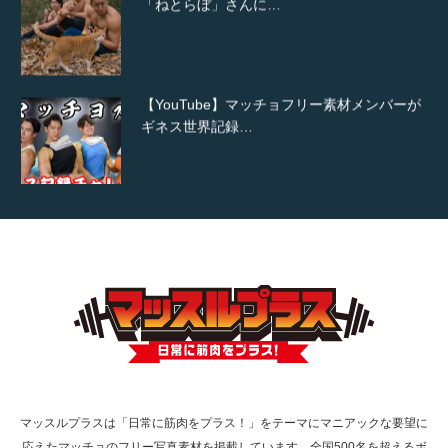
【YouTube】マッチョフリー素材メンバーが
ギネス世界記録…
【TV】TBS番組「ひるおび」にてマッスルプ
ラスが紹介されま…
TOKYO FMラジオ番組「ONE MORNING」
で紹介さ…
マッスルプラスは「日常に筋肉をプラス！」をテーマにマニアックな要望に
応えたマッチョのフリー写真素材を掲載しています。全国500名を超えるボ