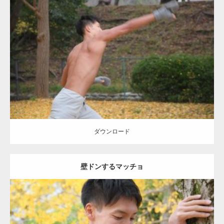
Update:
2021.07.8
Category:
公園のマッチョ
その他
AKIHITO(細マッチョ)
背中
ダウンロード
ダウンロード
壁ドンするマッチョ
Update:
2021.07.8