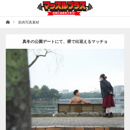
ホーム
筋肉写真素材
真冬の公園デートにて、裸で出迎えるマッチョ
Update:
2021.07.8
Category:
公園のマッチョ
その他
AKIHITO(細マッチョ)
背中
ダウンロード