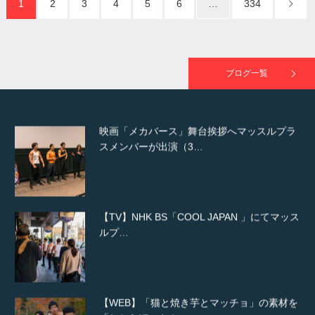
1
2
3
4
5
6
…
334
映画「黄金泥棒」へマッスルプラスメンバー
が出演
ブログ一覧
映画「メカバース」舞台挨拶へマッスルプラ
スメンバーが出演（3…
【TV】NHK BS「COOL JAPAN 」にてマッス
ルプ…
【WEB】「猫と焼き芋とマッチョ」の素材を
「ねとらぼ」さんに…