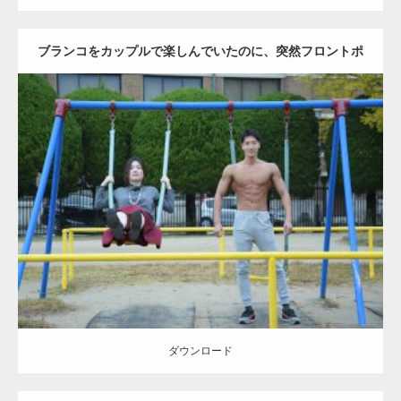
ブランコをカップルで楽しんでいたのに、突然フロントポ
ーズをするマッチョ
Update:
2021.07.6
Category:
公園のマッチョ
その他
AKIHITO(細マッチョ)
大胸筋
腹筋
ダウンロード
ダウンロード