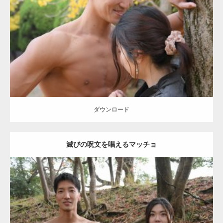
Category:
公園のマッチョ
その他
AKIHITO(細マッチョ)
大胸筋
肩
腹
筋
ダウンロード
ダウンロード
滅びの呪文を唱えるマッチョ
Update:
2021.07.8
Category:
公園のマッチョ
その他
AKIHITO(細マッチョ)
大胸筋
腹筋