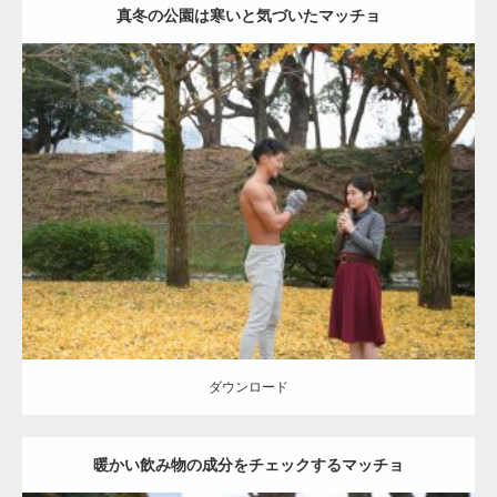
真冬の公園は寒いと気づいたマッチョ
Update:
2021.07.8
Category:
公園のマッチョ
その他
AKIHITO(細マッチョ)
上腕三頭筋
肩
ダウンロード
ダウンロード
暖かい飲み物の成分をチェックするマッチョ