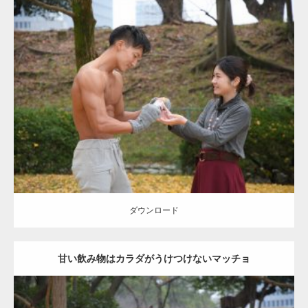
Update:
2021.07.8
Category:
公園のマッチョ
その他
AKIHITO(細マッチョ)
上腕三頭筋
肩
ダウンロード
ダウンロード
甘い飲み物はカラダがうけつけないマッチョ