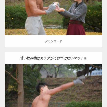
ダウンロード
ダウンロード
甘い飲み物はカラダがうけつけないマッチョ
Update:
2021.07.8
Category:
公園のマッチョ
その他
AKIHITO(細マッチョ)
背中
ダウンロード