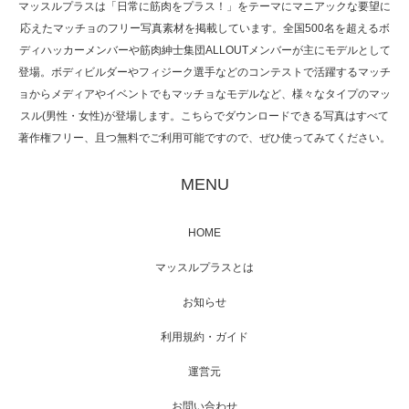
マッスルプラスは「日常に筋肉をプラス！」をテーマにマニアックな要望に
応えたマッチョのフリー写真素材を掲載しています。全国500名を超えるボ
NHK「所さん！事件ですよ」に取材されまし
ディハッカーメンバーや筋肉紳士集団ALLOUTメンバーが主にモデルとして
た（6/8放送）
登場。ボディビルダーやフィジーク選手などのコンテストで活躍するマッチ
ョからメディアやイベントでもマッチョなモデルなど、様々なタイプのマッ
スル(男性・女性)が登場します。こちらでダウンロードできる写真はすべて
著作権フリー、且つ無料でご利用可能ですので、ぜひ使ってみてください。
映画「黄金泥棒」へマッスルプラスメンバー
が出演
MENU
HOME
映画「メカバース」舞台挨拶へマッスルプラ
マッスルプラスとは
スメンバーが出演（3…
お知らせ
利用規約・ガイド
運営元
【TV】NHK BS「COOL JAPAN 」にてマッス
ルプ…
お問い合わせ