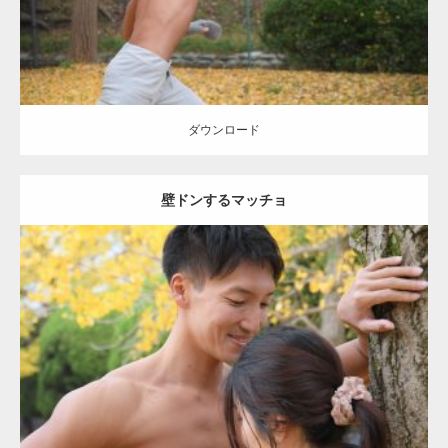
ダウンロード
壁ドンするマッチョ
Update:
2021.07.8
Category:
公園のマッチョ
その他
AKIHITO(細マッチョ)
大胸筋
肩
腹
筋
ダウンロード