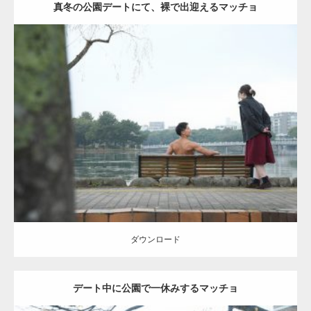
真冬の公園デートにて、裸で出迎えるマッチョ
Update:
2021.07.8
Category:
公園のマッチョ
その他
AKIHITO(細マッチョ)
背中
ダウンロード
ダウンロード
デート中に公園で一休みするマッチョ