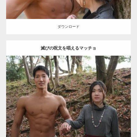
【YouTube】マッチョフリー素材メンバーが
ギネス世界記録…
ダウンロード
滅びの呪文を唱えるマッチョ
【TV】TBS番組「ひるおび」にてマッスルプ
ラスが紹介されま…
Update:
2021.07.8
TOKYO FMラジオ番組「ONE MORNING」
Category:
公園のマッチョ
その他
AKIHITO(細マッチョ)
大胸筋
腹筋
で紹介さ…
ダウンロード
NHK「所さん！事件ですよ」に取材されまし
た（6/8放送）