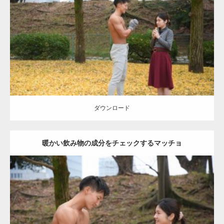
Category:
公園のマッチョ
その他
AKIHITO(細マッチョ)
上腕三頭筋
肩
ダウンロード
ダウンロード
暖かい飲み物の成分をチェックするマッチョ
Update:
2021.07.8
Category:
公園のマッチョ
その他
AKIHITO(細マッチョ)
上腕三頭筋
肩