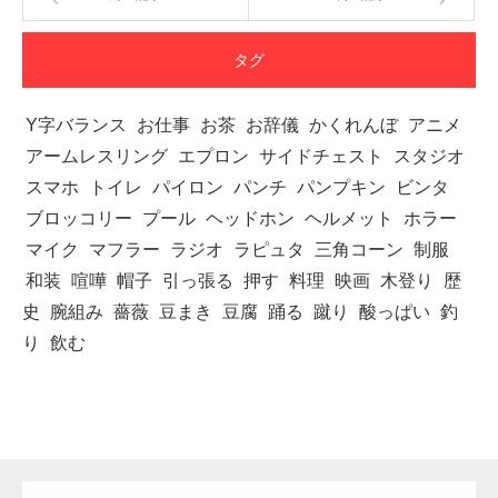
タグ
Y字バランス
お仕事
お茶
お辞儀
かくれんぼ
アニメ
アームレスリング
エプロン
サイドチェスト
スタジオ
スマホ
トイレ
パイロン
パンチ
パンプキン
ビンタ
ブロッコリー
プール
ヘッドホン
ヘルメット
ホラー
マイク
マフラー
ラジオ
ラピュタ
三角コーン
制服
和装
喧嘩
帽子
引っ張る
押す
料理
映画
木登り
歴
史
腕組み
薔薇
豆まき
豆腐
踊る
蹴り
酸っぱい
釣
り
飲む