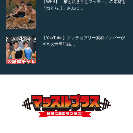
【WEB】「猫と焼き芋とマッチョ」の素材を
「ねとらぼ」さんに…
【YouTube】マッチョフリー素材メンバーが
ギネス世界記録…
【TV】TBS番組「ひるおび」にてマッスルプ
ラスが紹介されま…
TOKYO FMラジオ番組「ONE MORNING」
で紹介さ…