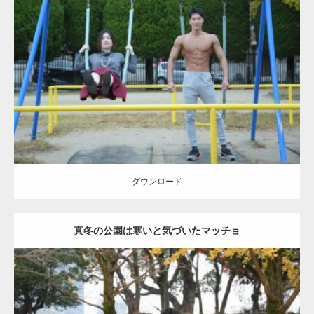
Update:
2021.07.6
Category:
公園のマッチョ
その他
AKIHITO(細マッチョ)
腹筋
大胸筋
ダウンロード
ダウンロード
真冬の公園は寒いと気づいたマッチョ
Update:
2021.07.8