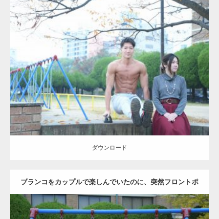
Update:
2021.07.6
Category:
公園のマッチョ
その他
AKIHITO(細マッチョ)
腹筋
ダウンロード
ダウンロード
ブランコをカップルで楽しんでいたのに、突然フロントポ
ーズをするマッチョ