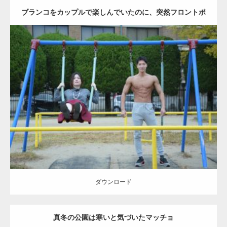
ブランコをカップルで楽しんでいたのに、突然フロントポ
ーズをするマッチョ
Update:
2021.07.6
Category:
公園のマッチョ
その他
AKIHITO(細マッチョ)
腹筋
大胸筋
ダウンロード
ダウンロード
真冬の公園は寒いと気づいたマッチョ