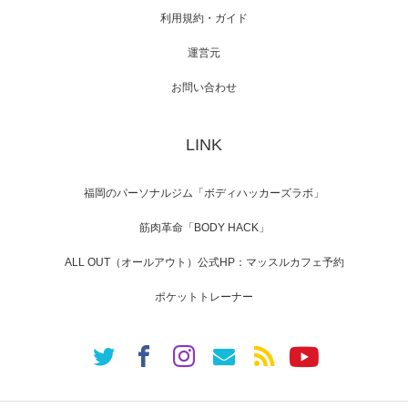
利用規約・ガイド
運営元
【TV】NHK BS「COOL JAPAN 」にてマッス
ルプ…
お問い合わせ
LINK
【WEB】「猫と焼き芋とマッチョ」の素材を
「ねとらぼ」さんに…
福岡のパーソナルジム「ボディハッカーズラボ」
筋肉革命「BODY HACK」
ALL OUT（オールアウト）公式HP：マッスルカフェ予約
ポケットトレーナー