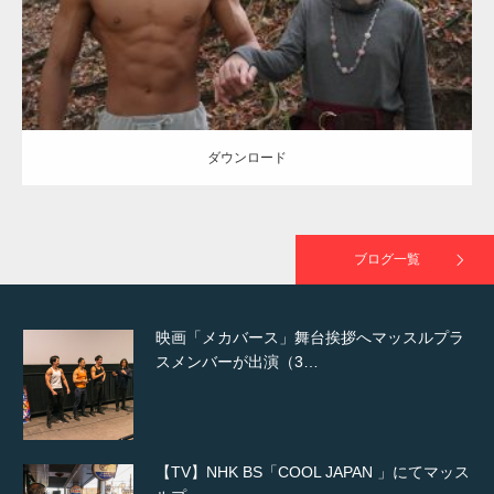
ダウンロード
NHK「所さん！事件ですよ」に取材されまし
た（6/8放送）
ダウンロード
映画「黄金泥棒」へマッスルプラスメンバー
が出演
ブログ一覧
映画「メカバース」舞台挨拶へマッスルプラ
スメンバーが出演（3…
【TV】NHK BS「COOL JAPAN 」にてマッス