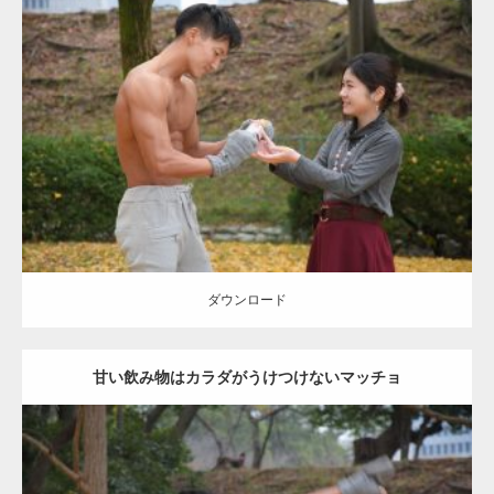
Update:
2021.07.8
Category:
公園のマッチョ
その他
AKIHITO(細マッチョ)
上腕三頭筋
肩
ダウンロード
ダウンロード
甘い飲み物はカラダがうけつけないマッチョ