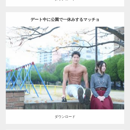
デート中に公園で一休みするマッチョ
Update:
2021.07.6
Category:
公園のマッチョ
その他
AKIHITO(細マッチョ)
腹筋
ダウンロード
ダウンロード