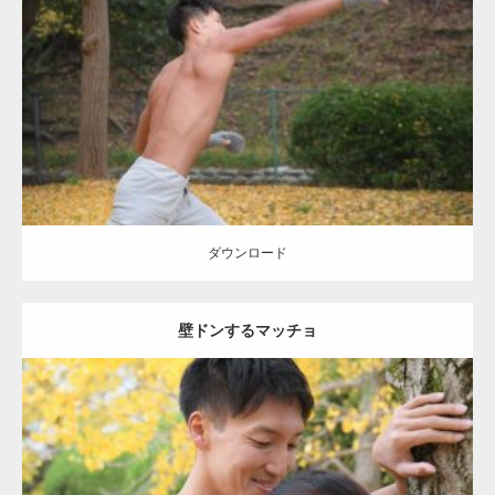
Update:
2021.07.8
Category:
公園のマッチョ
その他
AKIHITO(細マッチョ)
背中
ダウンロード
ダウンロード
壁ドンするマッチョ
Update:
2021.07.8
Category:
公園のマッチョ
その他
AKIHITO(細マッチョ)
大胸筋
肩
腹