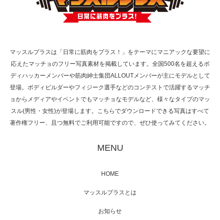
TOKYO FMラジオ番組「ONE MORNING」
で紹介さ…
マッスルプラスは「日常に筋肉をプラス！」をテーマにマニアックな要望に
応えたマッチョのフリー写真素材を掲載しています。全国500名を超えるボ
NHK「所さん！事件ですよ」に取材されまし
ディハッカーメンバーや筋肉紳士集団ALLOUTメンバーが主にモデルとして
た（6/8放送）
登場。ボディビルダーやフィジーク選手などのコンテストで活躍するマッチ
ョからメディアやイベントでもマッチョなモデルなど、様々なタイプのマッ
スル(男性・女性)が登場します。こちらでダウンロードできる写真はすべて
著作権フリー、且つ無料でご利用可能ですので、ぜひ使ってみてください。
映画「黄金泥棒」へマッスルプラスメンバー
が出演
MENU
HOME
映画「メカバース」舞台挨拶へマッスルプラ
マッスルプラスとは
スメンバーが出演（3…
お知らせ