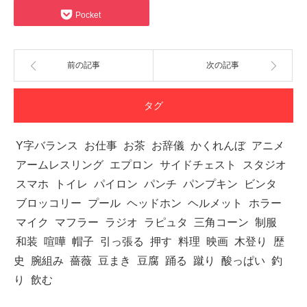
Pocket
前の記事
次の記事
タグ
Y字バランス
お仕事
お茶
お辞儀
かくれんぼ
アニメ
アームレスリング
エプロン
サイドチェスト
スタジオ
スマホ
トイレ
パイロン
パンチ
パンプキン
ビンタ
ブロッコリー
プール
ヘッドホン
ヘルメット
ホラー
マイク
マフラー
ラジオ
ラピュタ
三角コーン
制服
和装
喧嘩
帽子
引っ張る
押す
料理
映画
木登り
歴
史
腕組み
薔薇
豆まき
豆腐
踊る
蹴り
酸っぱい
釣
り
飲む