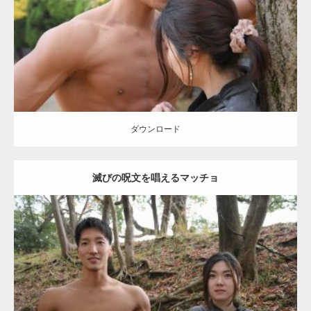
筋
ダウンロード
【YouTube】マッチョフリー素材メンバーが
ギネス世界記録…
ダウンロード
滅びの呪文を唱えるマッチョ
【TV】TBS番組「ひるおび」にてマッスルプ
ラスが紹介されま…
Update:
2021.07.8
TOKYO FMラジオ番組「ONE MORNING」
Category:
公園のマッチョ
その他
AKIHITO(細マッチョ)
大胸筋
腹筋
で紹介さ…