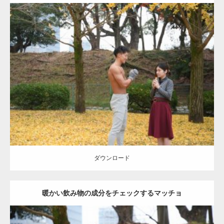
Update:
2021.07.8
Category:
公園のマッチョ
その他
AKIHITO(細マッチョ)
上腕三頭筋
肩
ダウンロード
ダウンロード
暖かい飲み物の成分をチェックするマッチョ