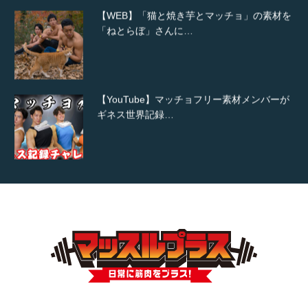
【WEB】「猫と焼き芋とマッチョ」の素材を
「ねとらぼ」さんに…
【YouTube】マッチョフリー素材メンバーが
ギネス世界記録…
【TV】TBS番組「ひるおび」にてマッスルプ
ラスが紹介されま…
TOKYO FMラジオ番組「ONE MORNING」
で紹介さ…