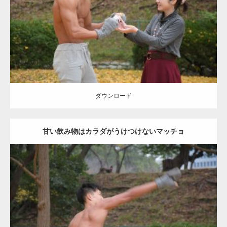
肩
ダウンロード
ダウンロード
甘い飲み物はカラダがうけつけないマッチョ
Update:
2021.07.8
Category:
公園のマッチョ
その他
AKIHITO(細マッチョ)
背中