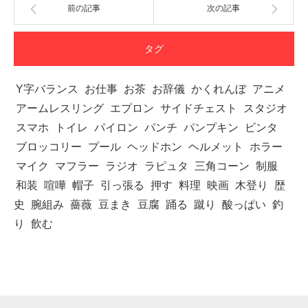
前の記事
次の記事
タグ
Y字バランス
お仕事
お茶
お辞儀
かくれんぼ
アニメ
アームレスリング
エプロン
サイドチェスト
スタジオ
スマホ
トイレ
パイロン
パンチ
パンプキン
ビンタ
ブロッコリー
プール
ヘッドホン
ヘルメット
ホラー
マイク
マフラー
ラジオ
ラピュタ
三角コーン
制服
和装
喧嘩
帽子
引っ張る
押す
料理
映画
木登り
歴
史
腕組み
薔薇
豆まき
豆腐
踊る
蹴り
酸っぱい
釣
り
飲む