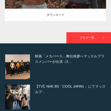
た（6/8放送）
ダウンロード
映画「黄金泥棒」へマッスルプラスメンバー
が出演
ブログ一覧
映画「メカバース」舞台挨拶へマッスルプラ
スメンバーが出演（3…
【TV】NHK BS「COOL JAPAN 」にてマッス
ルプ…