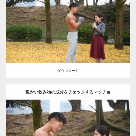
Update:
2021.07.8
Category:
公園のマッチョ
その他
AKIHITO(細マッチョ)
上腕三頭筋
肩
ダウンロード
ダウンロード
暖かい飲み物の成分をチェックするマッチョ
Update:
2021.07.8
Category:
公園のマッチョ
その他
AKIHITO(細マッチョ)
上腕三頭筋