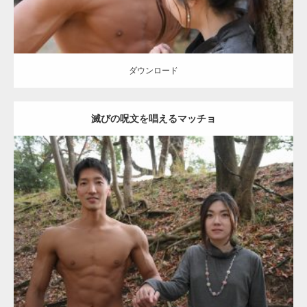
【YouTube】マッチョフリー素材メンバーが
ギネス世界記録…
ダウンロード
滅びの呪文を唱えるマッチョ
【TV】TBS番組「ひるおび」にてマッスルプ
ラスが紹介されま…
Update:
2021.07.8
TOKYO FMラジオ番組「ONE MORNING」
Category:
公園のマッチョ
その他
AKIHITO(細マッチョ)
大胸筋
腹筋
で紹介さ…
ダウンロード
NHK「所さん！事件ですよ」に取材されまし