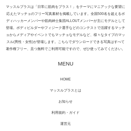
マッスルプラスは「日常に筋肉をプラス！」をテーマにマニアックな要望に
応えたマッチョのフリー写真素材を掲載しています。全国500名を超えるボ
NHK「所さん！事件ですよ」に取材されまし
ディハッカーメンバーや筋肉紳士集団ALLOUTメンバーが主にモデルとして
た（6/8放送）
登場。ボディビルダーやフィジーク選手などのコンテストで活躍するマッチ
ョからメディアやイベントでもマッチョなモデルなど、様々なタイプのマッ
スル(男性・女性)が登場します。こちらでダウンロードできる写真はすべて
著作権フリー、且つ無料でご利用可能ですので、ぜひ使ってみてください。
映画「黄金泥棒」へマッスルプラスメンバー
が出演
MENU
HOME
映画「メカバース」舞台挨拶へマッスルプラ
マッスルプラスとは
スメンバーが出演（3…
お知らせ
利用規約・ガイド
運営元
【TV】NHK BS「COOL JAPAN 」にてマッス
ルプ…