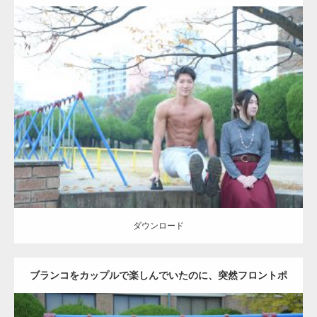
Update:
2021.07.6
Category:
公園のマッチョ
その他
AKIHITO(細マッチョ)
腹筋
ダウンロード
ダウンロード
ブランコをカップルで楽しんでいたのに、突然フロントポ
ーズをするマッチョ