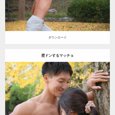
ダウンロード
ダウンロード
壁ドンするマッチョ
Update:
2021.07.8
Category:
公園のマッチョ
その他
AKIHITO(細マッチョ)
大胸筋
肩
腹
筋
ダウンロード