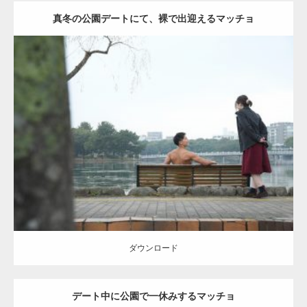
真冬の公園デートにて、裸で出迎えるマッチョ
Update:
2021.07.8
Category:
公園のマッチョ
その他
AKIHITO(細マッチョ)
背中
ダウンロード
ダウンロード
デート中に公園で一休みするマッチョ