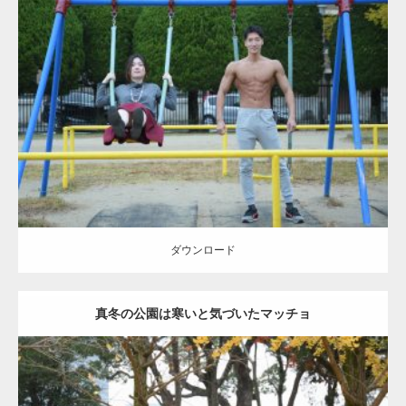
Update:
2021.07.6
Category:
公園のマッチョ
その他
AKIHITO(細マッチョ)
腹筋
大胸筋
ダウンロード
ダウンロード
真冬の公園は寒いと気づいたマッチョ