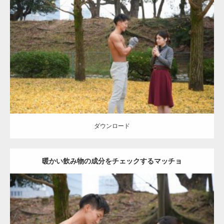
Update:
2021.07.8
Category:
公園のマッチョ
その他
AKIHITO(細マッチョ)
上腕三頭筋
肩
ダウンロード
ダウンロード
暖かい飲み物の成分をチェックするマッチョ
Update:
2021.07.8