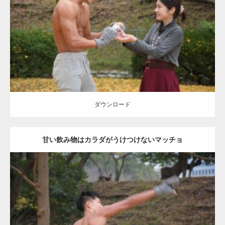
Category:
公園のマッチョ
その他
AKIHITO(細マッチョ)
上腕三頭筋
肩
ダウンロード
ダウンロード
甘い飲み物はカラダがうけつけないマッチョ
Update:
2021.07.8
Category:
公園のマッチョ
その他
AKIHITO(細マッチョ)
背中