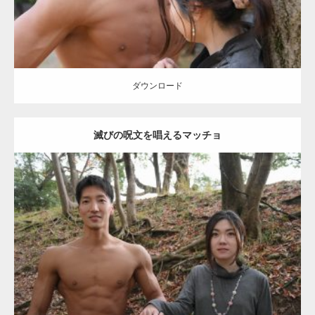
【YouTube】マッチョフリー素材メンバーが
ギネス世界記録…
ダウンロード
滅びの呪文を唱えるマッチョ
【TV】TBS番組「ひるおび」にてマッスルプ
ラスが紹介されま…
Update:
2021.07.8
TOKYO FMラジオ番組「ONE MORNING」
Category:
公園のマッチョ
その他
AKIHITO(細マッチョ)
大胸筋
腹筋
で紹介さ…
ダウンロード
NHK「所さん！事件ですよ」に取材されまし