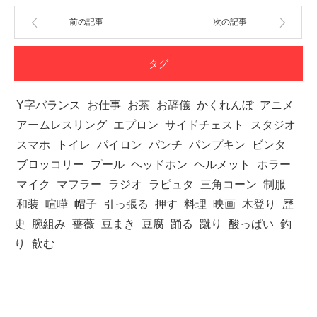
前の記事
次の記事
タグ
Y字バランス
お仕事
お茶
お辞儀
かくれんぼ
アニメ
アームレスリング
エプロン
サイドチェスト
スタジオ
スマホ
トイレ
パイロン
パンチ
パンプキン
ビンタ
ブロッコリー
プール
ヘッドホン
ヘルメット
ホラー
マイク
マフラー
ラジオ
ラピュタ
三角コーン
制服
和装
喧嘩
帽子
引っ張る
押す
料理
映画
木登り
歴
史
腕組み
薔薇
豆まき
豆腐
踊る
蹴り
酸っぱい
釣
り
飲む