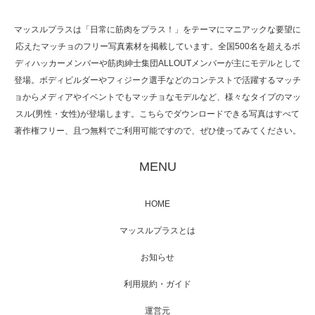
マッスルプラスは「日常に筋肉をプラス！」をテーマにマニアックな要望に
応えたマッチョのフリー写真素材を掲載しています。全国500名を超えるボ
NHK「所さん！事件ですよ」に取材されまし
ディハッカーメンバーや筋肉紳士集団ALLOUTメンバーが主にモデルとして
た（6/8放送）
登場。ボディビルダーやフィジーク選手などのコンテストで活躍するマッチ
ョからメディアやイベントでもマッチョなモデルなど、様々なタイプのマッ
スル(男性・女性)が登場します。こちらでダウンロードできる写真はすべて
著作権フリー、且つ無料でご利用可能ですので、ぜひ使ってみてください。
映画「黄金泥棒」へマッスルプラスメンバー
が出演
MENU
HOME
映画「メカバース」舞台挨拶へマッスルプラ
マッスルプラスとは
スメンバーが出演（3…
お知らせ
利用規約・ガイド
運営元
【TV】NHK BS「COOL JAPAN 」にてマッス