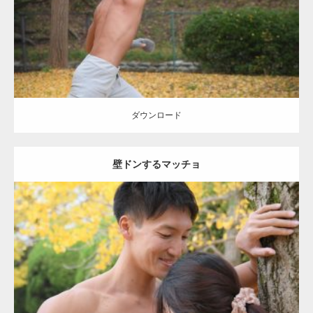
ダウンロード
ダウンロード
壁ドンするマッチョ
Update:
2021.07.8
Category:
公園のマッチョ
その他
AKIHITO(細マッチョ)
大胸筋
肩
腹
筋
ダウンロード