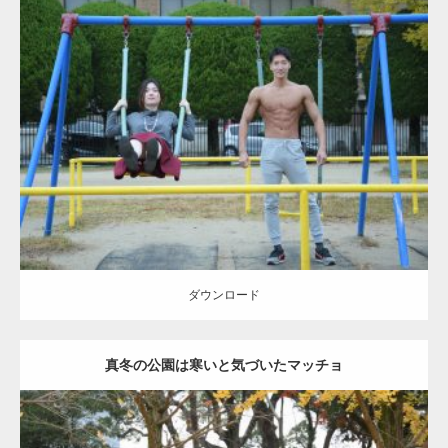
ーズをするマッチョ
Update:
2021.07.6
Category:
公園のマッチョ
その他
AKIHITO(細マッチョ)
腹筋
大胸筋
ダウンロード
ダウンロード
真冬の公園は寒いと気づいたマッチョ