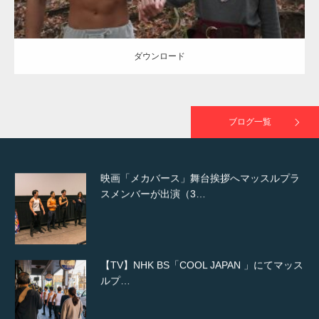
た（6/8放送）
ダウンロード
映画「黄金泥棒」へマッスルプラスメンバー
が出演
ブログ一覧
映画「メカバース」舞台挨拶へマッスルプラ
スメンバーが出演（3…
【TV】NHK BS「COOL JAPAN 」にてマッス
ルプ…