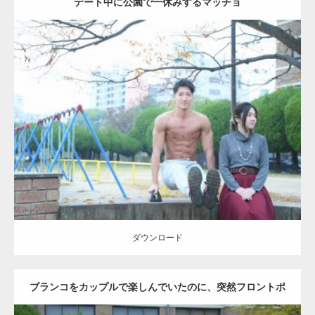
デート中に公園で一休みするマッチョ
Update:
2021.07.6
Category:
公園のマッチョ
その他
AKIHITO(細マッチョ)
腹筋
ダウンロード
ダウンロード
ブランコをカップルで楽しんでいたのに、突然フロントポ