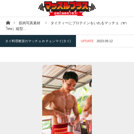
ホーム
筋肉写真素材
タイティーにプロテインをいれるマッチョ（ชา
ไทย）縦型…
タイ料理教室のマッチョ in チェンマイ(タイ)
UPDATE
2023.09.12