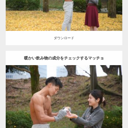
ダウンロード
ダウンロード
暖かい飲み物の成分をチェックするマッチョ
Update:
2021.07.8
Category:
公園のマッチョ
その他
AKIHITO(細マッチョ)
上腕三頭筋
肩
ダウンロード