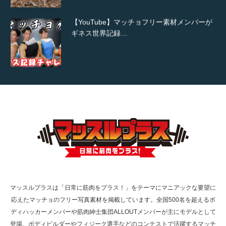
【YouTube】マッチョフリー素材メンバーが
ギネス世界記録…
【TV】TBS番組「ひるおび」にてマッスルプ
ラスが紹介されま…
TOKYO FMラジオ番組「ONE MORNING」
で紹介さ…
マッスルプラスは「日常に筋肉をプラス！」をテーマにマニアックな要望に
応えたマッチョのフリー写真素材を掲載しています。全国500名を超えるボ
NHK「所さん！事件ですよ」に取材されまし
ディハッカーメンバーや筋肉紳士集団ALLOUTメンバーが主にモデルとして
た（6/8放送）
登場。ボディビルダーやフィジーク選手などのコンテストで活躍するマッチ