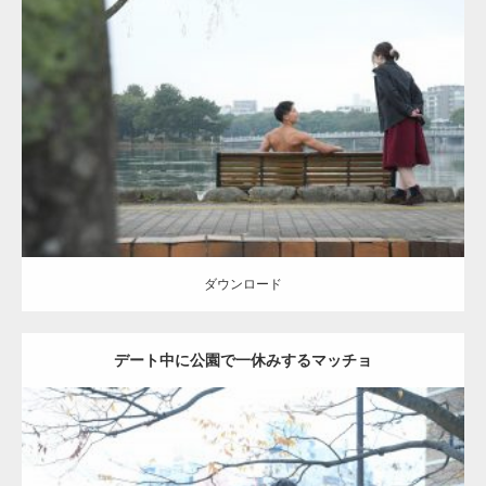
Update:
2021.07.8
Category:
公園のマッチョ
その他
AKIHITO(細マッチョ)
背中
ダウンロード
ダウンロード
デート中に公園で一休みするマッチョ