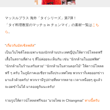
マッスルプラス 海外「タイシリーズ」第7弾！
「タイ料理教室のマッチョ in チェンマイ」の素材一覧は
こち
ら
。
“
เกี่ยวกับมัสเซิลพลัส
”
เป็นเว็บไซต์โดยเฉพาะของนักกล้ามประเทศญี่ปุ่นให้ดาวน์โหลดฟรี
เสื้อในสถานที่ต่าง ๆ ที่ไม่ค่อยจะเห็นกัน เช่น “นักกล้ามในออฟฟิศ”
“นักกล้ามในร้านเสริมสวย” “นักกล้ามในสวนดอกไม้” ให้ดาวน์โหลด
ฟรี ๆ ครับ ในภูมิภาคเอเชียรวมถึงประเทศไทย พวกเราก็เคยออกข่าว
มาแล้วด้วยครับ! พวกเรามีรูปถ่ายที่หลากหลาย เวลาเหนื่อยๆ ดูแล้ว
จะอดขำไม่ได้ มาลองดูกันนะครับ!
รวมรูปให้ดาวน์โหลดฟรีของ “มวยไทย in Chiangmai”
ทางนี้ครับ