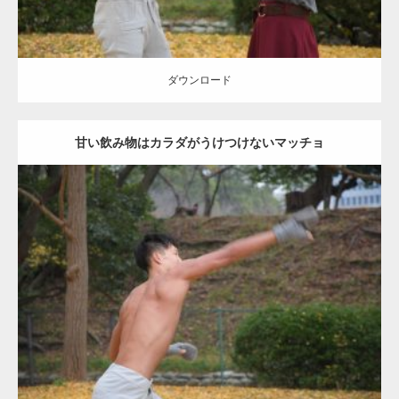
ダウンロード
甘い飲み物はカラダがうけつけないマッチョ
Update:
2021.07.8
Category:
公園のマッチョ
その他
AKIHITO(細マッチョ)
背中
ダウンロード