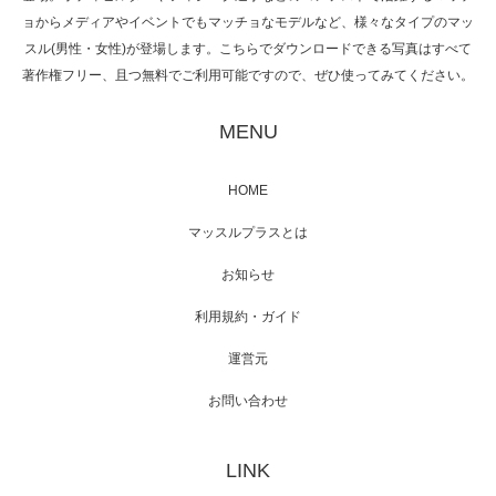
ョからメディアやイベントでもマッチョなモデルなど、様々なタイプのマッ
スル(男性・女性)が登場します。こちらでダウンロードできる写真はすべて
著作権フリー、且つ無料でご利用可能ですので、ぜひ使ってみてください。
映画「黄金泥棒」へマッスルプラスメンバー
が出演
MENU
HOME
映画「メカバース」舞台挨拶へマッスルプラ
マッスルプラスとは
スメンバーが出演（3…
お知らせ
利用規約・ガイド
運営元
【TV】NHK BS「COOL JAPAN 」にてマッス
ルプ…
お問い合わせ
LINK
【WEB】「猫と焼き芋とマッチョ」の素材を