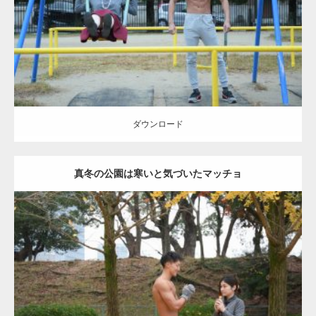
ダウンロード
ダウンロード
真冬の公園は寒いと気づいたマッチョ
Update:
2021.07.8
Category:
公園のマッチョ
その他
AKIHITO(細マッチョ)
上腕三頭筋
肩