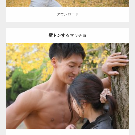
ダウンロード
壁ドンするマッチョ
Update:
2021.07.8
Category:
公園のマッチョ
その他
AKIHITO(細マッチョ)
大胸筋
肩
腹
筋
ダウンロード
【YouTube】マッチョフリー素材メンバーが
ギネス世界記録…