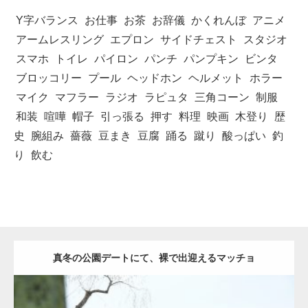
Y字バランス
お仕事
お茶
お辞儀
かくれんぼ
アニメ
アームレスリング
エプロン
サイドチェスト
スタジオ
スマホ
トイレ
パイロン
パンチ
パンプキン
ビンタ
ブロッコリー
プール
ヘッドホン
ヘルメット
ホラー
マイク
マフラー
ラジオ
ラピュタ
三角コーン
制服
和装
喧嘩
帽子
引っ張る
押す
料理
映画
木登り
歴
史
腕組み
薔薇
豆まき
豆腐
踊る
蹴り
酸っぱい
釣
り
飲む
真冬の公園デートにて、裸で出迎えるマッチョ