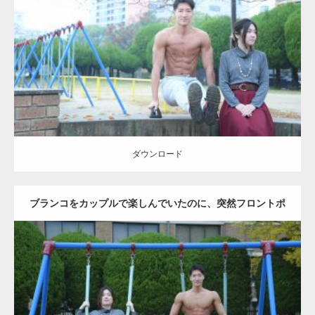
Update:
2021.07.6
Category:
公園のマッチョ
その他
AKIHITO(細マッチョ)
腹筋
ダウンロード
ダウンロード
ブランコをカップルで楽しんでいたのに、突然フロントポ
ーズをするマッチョ
Update:
2021.07.6
Category:
公園のマッチョ
その他
AKIHITO(細マッチョ)
腹筋
大胸筋