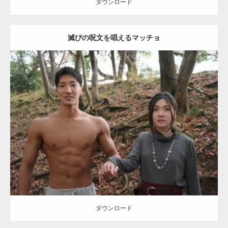
ダウンロード
滅びの呪文を唱えるマッチョ
【TV】TBS番組「ひるおび」にてマッスルプ
ラスが紹介されま…
Update:
2021.07.8
TOKYO FMラジオ番組「ONE MORNING」
Category:
公園のマッチョ
その他
AKIHITO(細マッチョ)
大胸筋
腹筋
で紹介さ…
ダウンロード
NHK「所さん！事件ですよ」に取材されまし
た（6/8放送）
ダウンロード