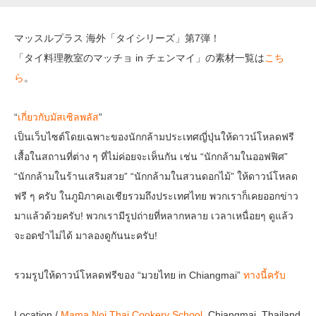
マッスルプラス 海外「タイシリーズ」第7弾！
「タイ料理教室のマッチョ in チェンマイ」の素材一覧は
こち
ら
。
“
เกี่ยวกับมัสเซิลพลัส
”
เป็นเว็บไซต์โดยเฉพาะของนักกล้ามประเทศญี่ปุ่นให้ดาวน์โหลดฟรี
เสื้อในสถานที่ต่าง ๆ ที่ไม่ค่อยจะเห็นกัน เช่น “นักกล้ามในออฟฟิศ”
“นักกล้ามในร้านเสริมสวย” “นักกล้ามในสวนดอกไม้” ให้ดาวน์โหลด
ฟรี ๆ ครับ ในภูมิภาคเอเชียรวมถึงประเทศไทย พวกเราก็เคยออกข่าว
มาแล้วด้วยครับ! พวกเรามีรูปถ่ายที่หลากหลาย เวลาเหนื่อยๆ ดูแล้ว
จะอดขำไม่ได้ มาลองดูกันนะครับ!
รวมรูปให้ดาวน์โหลดฟรีของ “มวยไทย in Chiangmai”
ทางนี้ครับ
Location /
Mama Noi Thai Cookery School
, Chiangmai, Thailand