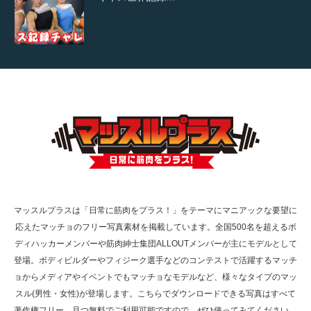
【TV】TBS番組「ひるおび」にてマッスルプ
ラスが紹介されま…
TOKYO FMラジオ番組「ONE MORNING」
で紹介さ…
マッスルプラスは「日常に筋肉をプラス！」をテーマにマニアックな要望に
応えたマッチョのフリー写真素材を掲載しています。全国500名を超えるボ
NHK「所さん！事件ですよ」に取材されまし
ディハッカーメンバーや筋肉紳士集団ALLOUTメンバーが主にモデルとして
た（6/8放送）
登場。ボディビルダーやフィジーク選手などのコンテストで活躍するマッチ
ョからメディアやイベントでもマッチョなモデルなど、様々なタイプのマッ
スル(男性・女性)が登場します。こちらでダウンロードできる写真はすべて
著作権フリー、且つ無料でご利用可能ですので、ぜひ使ってみてください。