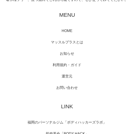
映画「黄金泥棒」へマッスルプラスメンバー
が出演
MENU
HOME
映画「メカバース」舞台挨拶へマッスルプラ
マッスルプラスとは
スメンバーが出演（3…
お知らせ
利用規約・ガイド
運営元
【TV】NHK BS「COOL JAPAN 」にてマッス
ルプ…
お問い合わせ
LINK
【WEB】「猫と焼き芋とマッチョ」の素材を
「ねとらぼ」さんに…
福岡のパーソナルジム「ボディハッカーズラボ」
筋肉革命「BODY HACK」