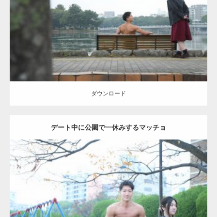
Category:
公園のマッチョ
その他
AKIHITO(細マッチョ)
背中
ダウンロード
ダウンロード
デート中に公園で一休みするマッチョ
Update:
2021.07.6
Category:
公園のマッチョ
その他
AKIHITO(細マッチョ)
腹筋