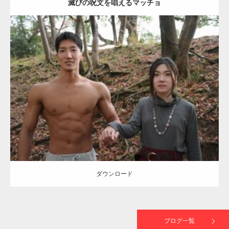
滅びの呪文を唱えるマッチョ
【TV】TBS番組「ひるおび」にてマッスルプ
ラスが紹介されま…
Update:
2021.07.8
TOKYO FMラジオ番組「ONE MORNING」
Category:
公園のマッチョ
その他
AKIHITO(細マッチョ)
大胸筋
腹筋
で紹介さ…
ダウンロード
NHK「所さん！事件ですよ」に取材されまし
た（6/8放送）
ダウンロード
映画「黄金泥棒」へマッスルプラスメンバー
が出演
ブログ一覧