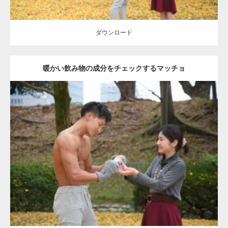
ダウンロード
暖かい飲み物の成分をチェックするマッチョ
Update:
2021.07.8
Category:
公園のマッチョ
その他
AKIHITO(細マッチョ)
上腕三頭筋
肩
ダウンロード