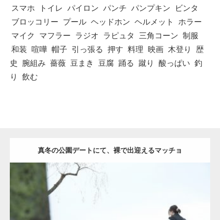
スマホ
トイレ
パイロン
パンチ
パンプキン
ビンタ
ブロッコリー
プール
ヘッドホン
ヘルメット
ホラー
マイク
マフラー
ラジオ
ラピュタ
三角コーン
制服
和装
喧嘩
帽子
引っ張る
押す
料理
映画
木登り
歴
史
腕組み
薔薇
豆まき
豆腐
踊る
蹴り
酸っぱい
釣
り
飲む
真冬の公園デートにて、裸で出迎えるマッチョ
Update:
2021.07.8