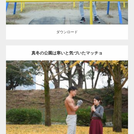
ダウンロード
真冬の公園は寒いと気づいたマッチョ
Update:
2021.07.8
Category:
公園のマッチョ
その他
AKIHITO(細マッチョ)
上腕三頭筋
肩
ダウンロード