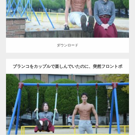
ダウンロード
ダウンロード
ブランコをカップルで楽しんでいたのに、突然フロントポ
ーズをするマッチョ
Update:
2021.07.6
Category:
公園のマッチョ
その他
AKIHITO(細マッチョ)
腹筋
大胸筋
ダウンロード