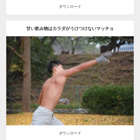
ダウンロード
甘い飲み物はカラダがうけつけないマッチョ
Update:
2021.07.8
Category:
公園のマッチョ
その他
AKIHITO(細マッチョ)
背中
ダウンロード
ダウンロード