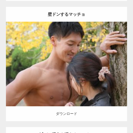
壁ドンするマッチョ
Update:
2021.07.8
Category:
公園のマッチョ
その他
AKIHITO(細マッチョ)
大胸筋
肩
腹
筋
ダウンロード
【YouTube】マッチョフリー素材メンバーが
ギネス世界記録…
ダウンロード