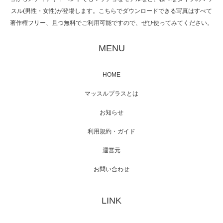
スル(男性・女性)が登場します。こちらでダウンロードできる写真はすべて
著作権フリー、且つ無料でご利用可能ですので、ぜひ使ってみてください。
映画「黄金泥棒」へマッスルプラスメンバー
が出演
MENU
HOME
映画「メカバース」舞台挨拶へマッスルプラ
マッスルプラスとは
スメンバーが出演（3…
お知らせ
利用規約・ガイド
運営元
【TV】NHK BS「COOL JAPAN 」にてマッス
ルプ…
お問い合わせ
LINK
【WEB】「猫と焼き芋とマッチョ」の素材を