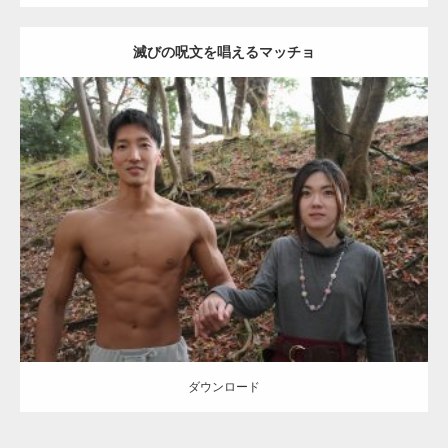
滅びの呪文を唱えるマッチョ
【TV】TBS番組「ひるおび」にてマッスルプ
ラスが紹介されま…
Update:
2021.07.8
TOKYO FMラジオ番組「ONE MORNING」
Category:
公園のマッチョ
その他
AKIHITO(細マッチョ)
大胸筋
腹筋
で紹介さ…
ダウンロード
NHK「所さん！事件ですよ」に取材されまし
た（6/8放送）
ダウンロード
映画「黄金泥棒」へマッスルプラスメンバー