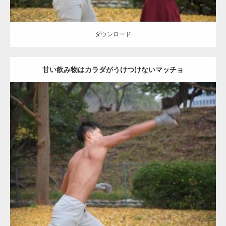
ダウンロード
甘い飲み物はカラダがうけつけないマッチョ
Update:
2021.07.8
Category:
公園のマッチョ
その他
AKIHITO(細マッチョ)
背中
ダウンロード