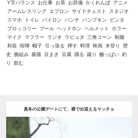
Y字バランス
お仕事
お茶
お辞儀
かくれんぼ
アニメ
アームレスリング
エプロン
サイドチェスト
スタジオ
スマホ
トイレ
パイロン
パンチ
パンプキン
ビンタ
ブロッコリー
プール
ヘッドホン
ヘルメット
ホラー
マイク
マフラー
ラジオ
ラピュタ
三角コーン
制服
和装
喧嘩
帽子
引っ張る
押す
料理
映画
木登り
歴
史
腕組み
薔薇
豆まき
豆腐
踊る
蹴り
酸っぱい
釣
り
飲む
真冬の公園デートにて、裸で出迎えるマッチョ