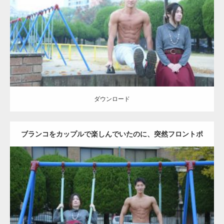
Category:
公園のマッチョ
その他
AKIHITO(細マッチョ)
腹筋
ダウンロード
ダウンロード
ブランコをカップルで楽しんでいたのに、突然フロントポ
ーズをするマッチョ
Update:
2021.07.6
Category:
公園のマッチョ
その他
AKIHITO(細マッチョ)
腹筋
大胸筋