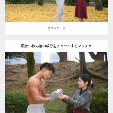
ダウンロード
暖かい飲み物の成分をチェックするマッチョ
Update:
2021.07.8
Category:
公園のマッチョ
その他
AKIHITO(細マッチョ)
上腕三頭筋
肩
ダウンロード