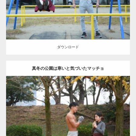
ダウンロード
ダウンロード
真冬の公園は寒いと気づいたマッチョ
Update:
2021.07.8
Category:
公園のマッチョ
その他
AKIHITO(細マッチョ)
上腕三頭筋
肩
ダウンロード