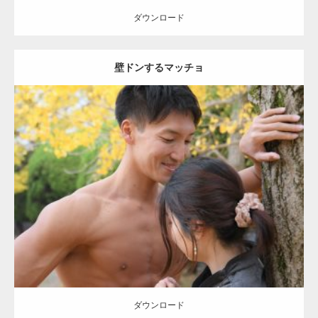
ダウンロード
壁ドンするマッチョ
Update:
2021.07.8
Category:
公園のマッチョ
その他
AKIHITO(細マッチョ)
大胸筋
肩
腹
筋
ダウンロード
【YouTube】マッチョフリー素材メンバーが
ギネス世界記録…
ダウンロード