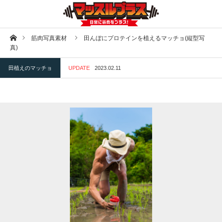
ホーム
筋肉写真素材
田んぼにプロテインを植えるマッチョ(縦型写
真)
田植えのマッチョ
UPDATE
2023.02.11