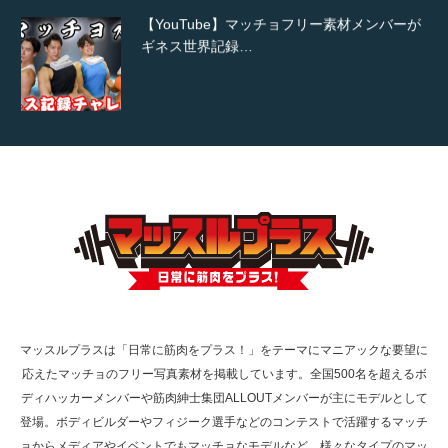
【YouTube】マッチョフリー素材メンバーが
ギネス世界記録…
【TV】TBS番組「ひるおび」にてマッスルプ
ラスが紹介されま…
TOKYO FMラジオ番組「ONE MORNING」
で紹介さ…
マッスルプラスは「日常に筋肉をプラス！」をテーマにマニアックな要望に
応えたマッチョのフリー写真素材を掲載しています。全国500名を超えるボ
NHK「所さん！事件ですよ」に取材されまし
ディハッカーメンバーや筋肉紳士集団ALLOUTメンバーが主にモデルとして
た（6/8放送）
登場。ボディビルダーやフィジーク選手などのコンテストで活躍するマッチ
ョからメディアやイベントでもマッチョなモデルなど、様々なタイプのマッ