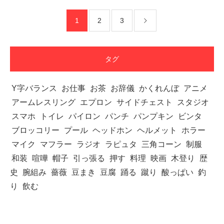
1
2
3
【TV】TBS番組「ひるおび」にてマッスルプ
ラスが紹介されま…
タグ
Y字バランス
お仕事
お茶
お辞儀
かくれんぼ
アニメ
アームレスリング
TOKYO FMラジオ番組「ONE MORNING」
エプロン
サイドチェスト
スタジオ
で紹介さ…
スマホ
トイレ
パイロン
パンチ
パンプキン
ビンタ
ブロッコリー
プール
ヘッドホン
ヘルメット
ホラー
マイク
マフラー
ラジオ
ラピュタ
三角コーン
制服
和装
喧嘩
帽子
引っ張る
押す
料理
映画
木登り
歴
NHK「所さん！事件ですよ」に取材されまし
史
腕組み
薔薇
豆まき
豆腐
踊る
蹴り
酸っぱい
釣
た（6/8放送）
り
飲む
映画「黄金泥棒」へマッスルプラスメンバー