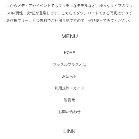
ョからメディアやイベントでもマッチョなモデルなど、様々なタイプのマッ
スル(男性・女性)が登場します。こちらでダウンロードできる写真はすべて
著作権フリー、且つ無料でご利用可能ですので、ぜひ使ってみてください。
映画「黄金泥棒」へマッスルプラスメンバー
が出演
MENU
HOME
映画「メカバース」舞台挨拶へマッスルプラ
マッスルプラスとは
スメンバーが出演（3…
お知らせ
利用規約・ガイド
運営元
【TV】NHK BS「COOL JAPAN 」にてマッス
ルプ…
お問い合わせ
LINK
【WEB】「猫と焼き芋とマッチョ」の素材を