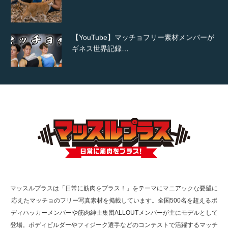
【YouTube】マッチョフリー素材メンバーが
ギネス世界記録…
【TV】TBS番組「ひるおび」にてマッスルプ
ラスが紹介されま…
TOKYO FMラジオ番組「ONE MORNING」
で紹介さ…
マッスルプラスは「日常に筋肉をプラス！」をテーマにマニアックな要望に
応えたマッチョのフリー写真素材を掲載しています。全国500名を超えるボ
NHK「所さん！事件ですよ」に取材されまし
ディハッカーメンバーや筋肉紳士集団ALLOUTメンバーが主にモデルとして
た（6/8放送）
登場。ボディビルダーやフィジーク選手などのコンテストで活躍するマッチ