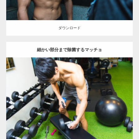
ダウンロード
細かい部分まで除菌するマッチョ
Update:
2023.02.11
Category:
ジムのマッチョ
オレンジの人
AKIHITO(細マッチョ)
肩
上
腕二頭筋
天神 (福岡)
ダウンロード