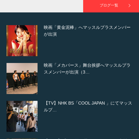
が出演
ブログ一覧
映画「メカバース」舞台挨拶へマッスルプラ
スメンバーが出演（3…
【TV】NHK BS「COOL JAPAN 」にてマッス
ルプ…
【WEB】「猫と焼き芋とマッチョ」の素材を
「ねとらぼ」さんに…