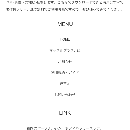
スル(男性・女性)が登場します。こちらでダウンロードできる写真はすべて
著作権フリー、且つ無料でご利用可能ですので、ぜひ使ってみてください。
映画「黄金泥棒」へマッスルプラスメンバー
MENU
が出演
HOME
マッスルプラスとは
映画「メカバース」舞台挨拶へマッスルプラ
スメンバーが出演（3…
お知らせ
利用規約・ガイド
運営元
【TV】NHK BS「COOL JAPAN 」にてマッス
お問い合わせ
ルプ…
LINK
【WEB】「猫と焼き芋とマッチョ」の素材を
福岡のパーソナルジム「ボディハッカーズラボ」