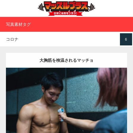
写真素材タグ
コロナ
6
大胸筋を検温されるマッチョ
Update:
2023.02.11
Category:
ロックなマッチョ
オレンジの人
AKIHITO(細マッチョ)
肩
大胸筋
天神 (福岡)
ダウンロード