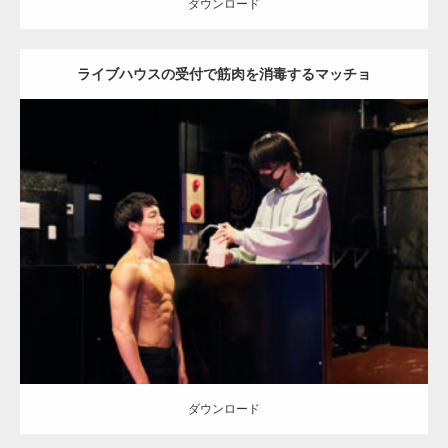
ダウンロード
ライブハウスの受付で筋肉を消毒するマッチョ
Update:
2023.02.11
Category:
アイドルとマッチョ
その他
AKIHITO(細マッチョ)
肩
腹筋
名古屋 (愛知)
ダウンロード
ダウンロード