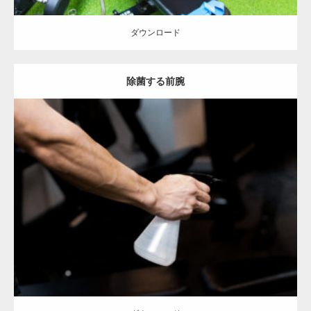
ダウンロード
除菌する前腕
Update:
2023.02.11
Category:
筋肉の部位にフォーカス
オレンジの人
前腕
天神 (福岡)
ダウンロード