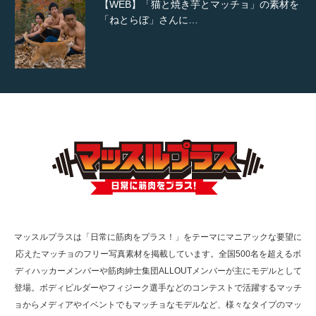
【YouTube】マッチョフリー素材メンバーが
ギネス世界記録…
【TV】TBS番組「ひるおび」にてマッスルプ
ラスが紹介されま…
TOKYO FMラジオ番組「ONE MORNING」
で紹介さ…
マッスルプラスは「日常に筋肉をプラス！」をテーマにマニアックな要望に
応えたマッチョのフリー写真素材を掲載しています。全国500名を超えるボ
ディハッカーメンバーや筋肉紳士集団ALLOUTメンバーが主にモデルとして
NHK「所さん！事件ですよ」に取材されまし
登場。ボディビルダーやフィジーク選手などのコンテストで活躍するマッチ
た（6/8放送）
ョからメディアやイベントでもマッチョなモデルなど、様々なタイプのマッ