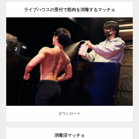
ライブハウスの受付で筋肉を消毒するマッチョ
Update:
2023.02.11
Category:
アイドルとマッチョ
その他
AKIHITO(細マッチョ)
背中
名
古屋 (愛知)
ダウンロード
ダウンロード
【YouTube】マッチョフリー素材メンバーが
ギネス世界記録…
消毒済マッチョ