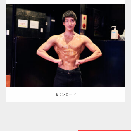
【TV】TBS番組「ひるおび」にてマッスルプ
ラスが紹介されま…
Update:
2023.02.11
Category:
アイドルとマッチョ
その他
AKIHITO(細マッチョ)
腹筋
名
古屋 (愛知)
TOKYO FMラジオ番組「ONE MORNING」
ダウンロード
で紹介さ…
NHK「所さん！事件ですよ」に取材されまし
ダウンロード
た（6/8放送）
映画「黄金泥棒」へマッスルプラスメンバー