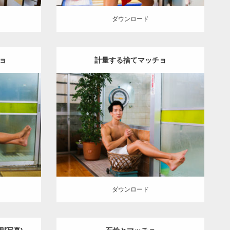
ダウンロード
ョ
計量する捨てマッチョ
Update:
2023.02.11
IHITO(細
Category:
筋肉銭湯
その他
AKIHITO(細
 (東京)
マッチョ)
上腕二頭筋
肩
脚
葛飾 (東京)
ダウンロード
ダウンロード