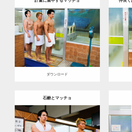
計量に集中するマッチョ
仲良く
Update:
2023.02.11
Category:
筋肉銭湯
その他
AKIHITO(細
Category
マッチョ)
SOSUKE
YOSHI
大胸筋
上腕
マッチョ
三頭筋
肩
葛飾 (東京)
ダウンロード
ダウン
ダウンロード
石鹸とマッチョ
Update:
2023.02.11
Category:
筋肉銭湯
その他
SOSUKE
Category