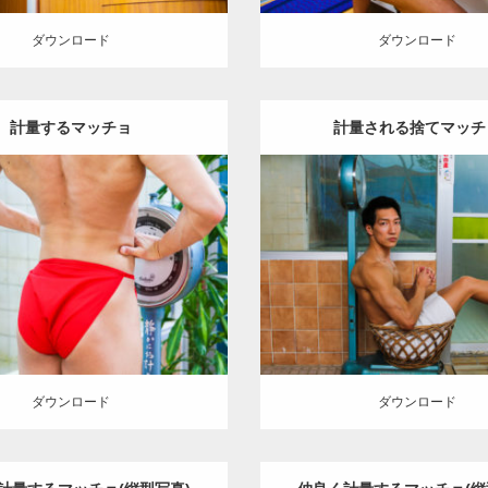
ダウンロード
ダウンロード
計量するマッチョ
計量される捨てマッチ
Update:
2023.02.11
Update:
2023.02.11
:
筋肉銭湯
その他
AKIHITO(細
Category:
筋肉銭湯
その他
AK
チョ)
背中
脚
葛飾 (東京)
マッチョ)
上腕三頭筋
肩
葛飾
ロード
ダウンロード
ダウンロード
ダウンロード