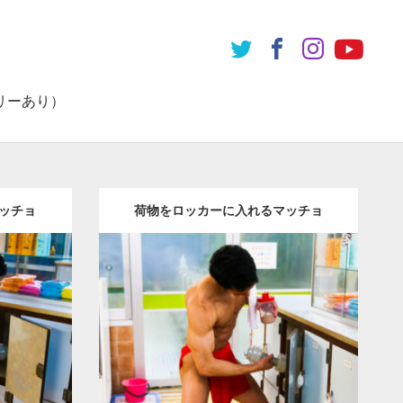
リーあり）
ッチョ
荷物をロッカーに入れるマッチョ
Update:
2023.02.11
IHITO(細
Category:
筋肉銭湯
その他
AKIHITO(細
肩
脚
葛飾
マッチョ)
上腕二頭筋
上腕三頭筋
肩
腹
筋
葛飾 (東京)
ダウンロード