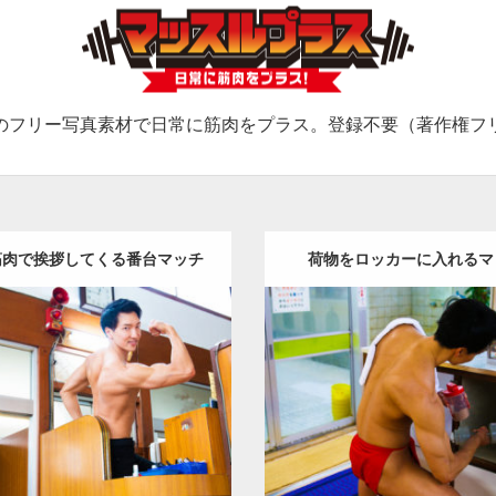
のフリー写真素材で日常に筋肉をプラス。登録不要（著作権フ
筋肉で挨拶してくる番台マッチ
荷物をロッカーに入れるマ
ョ
Update:
2023.02.11
Update:
2023.02.11
:
筋肉銭湯
その他
AKIHITO(細
Category:
筋肉銭湯
その他
AK
)
上腕三頭筋
背中
肩
上腕二頭
マッチョ)
上腕三頭筋
背中
筋
葛飾 (東京)
(東京)
ロード
ダウンロード