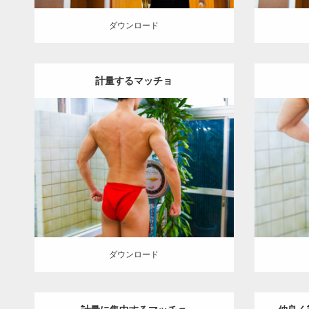
ダウンロード
計量するマッチョ
Update:
2023.02.11
Category:
筋肉銭湯
その他
AKIHITO(細
Category
マッチョ)
背中
肩
脚
葛飾 (東京)
マッ
ダウンロード
ダウン
ダウンロード