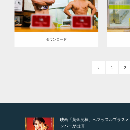
YOSHI
大胸筋
腹筋
葛飾 (東京)
マッチョ
ダウンロード
ダウン
ダウンロード
1
2
スルプラスメ
映画「メカバース」舞台挨拶へマ
ルプラスメンバーが出演（3…