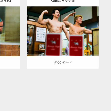
型写真)
石鹼とマッチョ
Update:
2023.02.11
IHITO(細
Category:
筋肉銭湯
SOSUKE
YOSHI
大
上腕三頭筋
胸筋
上腕二頭筋
葛飾 (東京)
ダウンロード
ダウンロード