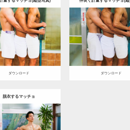
計量するマッチョ(縦型写真)
仲良く計量するマッチョ(縦
Update:
2023.02.11
Update:
2023.02.11
:
筋肉銭湯
その他
AKIHITO(細
Category:
筋肉銭湯
その他
AK
)
SOSUKE
YOSHI
上腕三頭筋
マッチョ)
SOSUKE
YOSHI
肩
葛飾 (東京)
肩
葛飾 (東京)
ロード
ダウンロード
ダウンロード
ダウンロード
脱衣するマッチョ
Update:
2023.02.11
:
筋肉銭湯
その他
AKIHITO(細