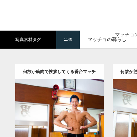
マッチョ
マッチョの暮らし
写真素材タグ
1140
何故か筋肉で挨拶してくる番台マッチ
何故か
ョ(ラットスプレッド)
Update:
2023.02.11
Category
Category:
筋肉銭湯
その他
AKIHITO(細
マッチョ
マッチョ)
背中
肩
腹筋
葛飾 (東京)
ダウンロード
ダウン