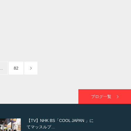
…
82
ブログ一覧
【WEB】「猫と焼き芋とマッチョ」
の素材を「ねとらぼ」さんに…