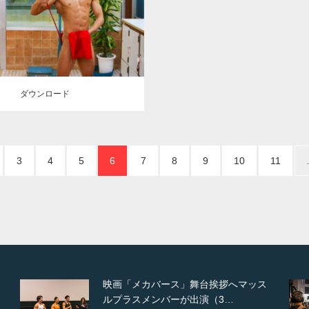
)
大胸筋
脚
腹筋
葛飾 (東京)
ロード
ダウンロード
3
4
5
6
7
8
9
10
11
ッス
【TV】NHK BS「COOL JAPAN 」に
てマッスルプ…