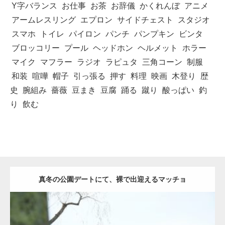
Y字バランス
お仕事
お茶
お辞儀
かくれんぼ
アニメ
アームレスリング
エプロン
サイドチェスト
スタジオ
スマホ
トイレ
パイロン
パンチ
パンプキン
ビンタ
ブロッコリー
プール
ヘッドホン
ヘルメット
ホラー
マイク
マフラー
ラジオ
ラピュタ
三角コーン
制服
和装
喧嘩
帽子
引っ張る
押す
料理
映画
木登り
歴
史
腕組み
薔薇
豆まき
豆腐
踊る
蹴り
酸っぱい
釣
り
飲む
真冬の公園デートにて、裸で出迎えるマッチョ