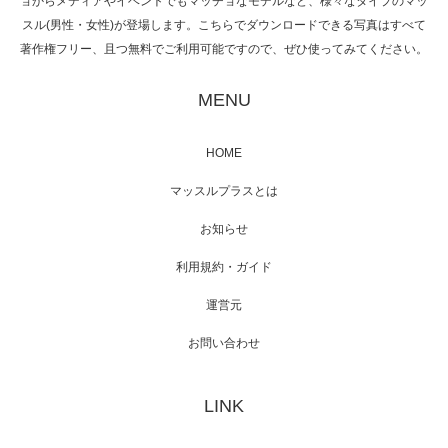
ョからメディアやイベントでもマッチョなモデルなど、様々なタイプのマッ
スル(男性・女性)が登場します。こちらでダウンロードできる写真はすべて
著作権フリー、且つ無料でご利用可能ですので、ぜひ使ってみてください。
映画「黄金泥棒」へマッスルプラスメンバー
が出演
MENU
HOME
映画「メカバース」舞台挨拶へマッスルプラ
マッスルプラスとは
スメンバーが出演（3…
お知らせ
利用規約・ガイド
運営元
【TV】NHK BS「COOL JAPAN 」にてマッス
ルプ…
お問い合わせ
LINK
【WEB】「猫と焼き芋とマッチョ」の素材を