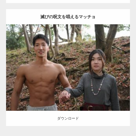
滅びの呪文を唱えるマッチョ
【TV】TBS番組「ひるおび」にてマッスルプ
ラスが紹介されま…
Update:
2021.07.8
TOKYO FMラジオ番組「ONE MORNING」
Category:
公園のマッチョ
その他
AKIHITO(細マッチョ)
大胸筋
腹筋
で紹介さ…
ダウンロード
NHK「所さん！事件ですよ」に取材されまし
た（6/8放送）
ダウンロード
映画「黄金泥棒」へマッスルプラスメンバー