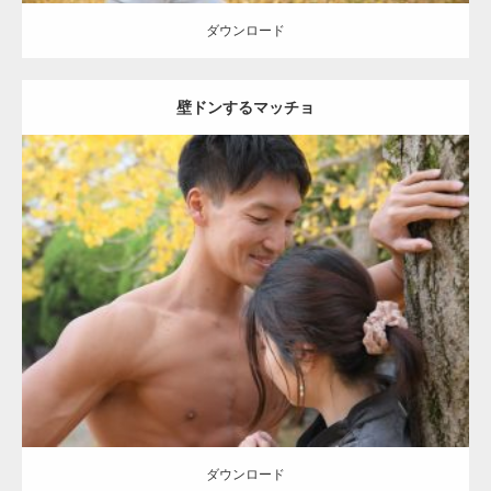
ダウンロード
壁ドンするマッチョ
Update:
2021.07.8
Category:
公園のマッチョ
その他
AKIHITO(細マッチョ)
大胸筋
肩
腹
筋
ダウンロード
【YouTube】マッチョフリー素材メンバーが
ギネス世界記録…
ダウンロード