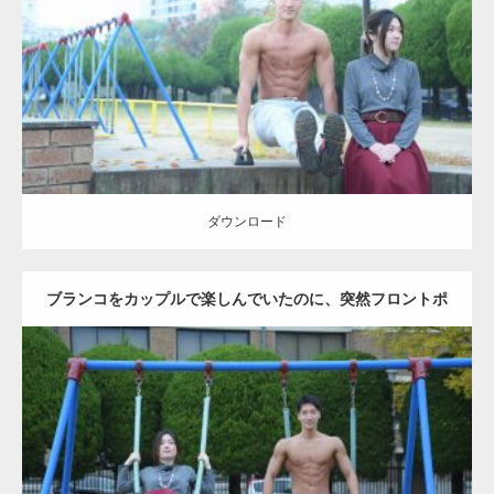
Category:
公園のマッチョ
その他
AKIHITO(細マッチョ)
腹筋
ダウンロード
ダウンロード
ブランコをカップルで楽しんでいたのに、突然フロントポ
ーズをするマッチョ
Update:
2021.07.6
Category:
公園のマッチョ
その他
AKIHITO(細マッチョ)
腹筋
大胸筋