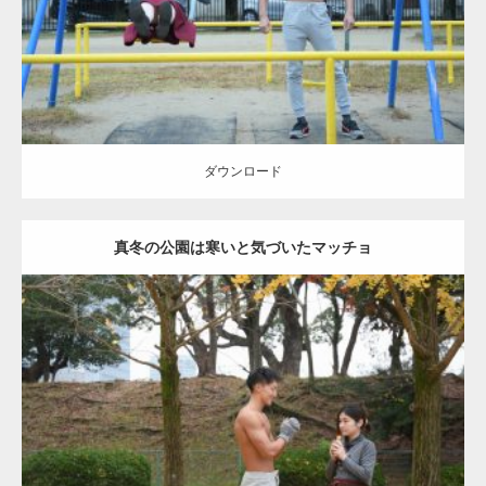
ダウンロード
ダウンロード
真冬の公園は寒いと気づいたマッチョ
Update:
2021.07.8
Category:
公園のマッチョ
その他
AKIHITO(細マッチョ)
上腕三頭筋
肩
ダウンロード