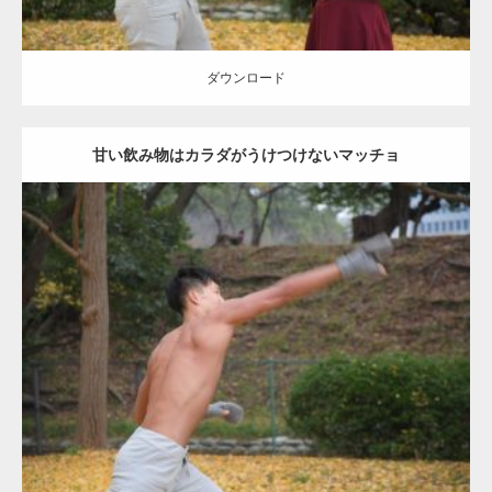
ダウンロード
甘い飲み物はカラダがうけつけないマッチョ
Update:
2021.07.8
Category:
公園のマッチョ
その他
AKIHITO(細マッチョ)
背中
ダウンロード