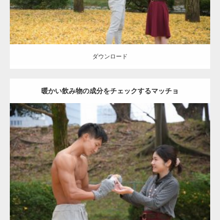
ダウンロード
暖かい飲み物の成分をチェックするマッチョ
Update:
2021.07.8
Category:
公園のマッチョ
その他
AKIHITO(細マッチョ)
上腕三頭筋
肩
ダウンロード