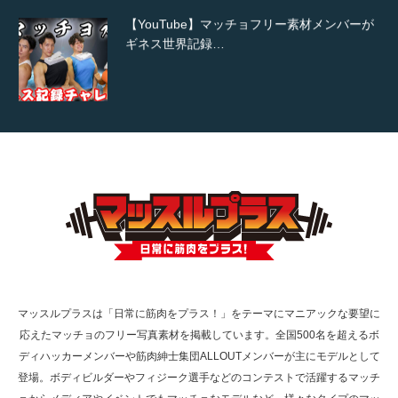
【YouTube】マッチョフリー素材メンバーが
ギネス世界記録…
【TV】TBS番組「ひるおび」にてマッスルプ
ラスが紹介されま…
TOKYO FMラジオ番組「ONE MORNING」
で紹介さ…
マッスルプラスは「日常に筋肉をプラス！」をテーマにマニアックな要望に
応えたマッチョのフリー写真素材を掲載しています。全国500名を超えるボ
NHK「所さん！事件ですよ」に取材されまし
ディハッカーメンバーや筋肉紳士集団ALLOUTメンバーが主にモデルとして
た（6/8放送）
登場。ボディビルダーやフィジーク選手などのコンテストで活躍するマッチ