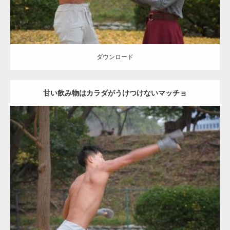
ダウンロード
甘い飲み物はカラダがうけつけないマッチョ
Update:
2021.07.8
Category:
公園のマッチョ
その他
AKIHITO(細マッチョ)
背中
ダウンロード