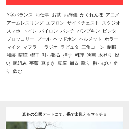
Y字バランス
お仕事
お茶
お辞儀
かくれんぼ
アニメ
アームレスリング
エプロン
サイドチェスト
スタジオ
スマホ
トイレ
パイロン
パンチ
パンプキン
ビンタ
ブロッコリー
プール
ヘッドホン
ヘルメット
ホラー
マイク
マフラー
ラジオ
ラピュタ
三角コーン
制服
和装
喧嘩
帽子
引っ張る
押す
料理
映画
木登り
歴
史
腕組み
薔薇
豆まき
豆腐
踊る
蹴り
酸っぱい
釣
り
飲む
真冬の公園デートにて、裸で出迎えるマッチョ