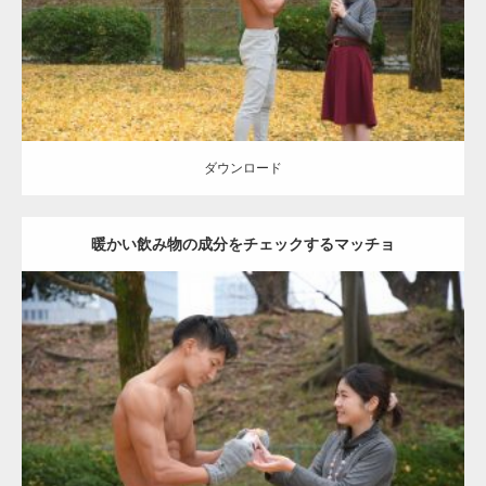
ダウンロード
ダウンロード
暖かい飲み物の成分をチェックするマッチョ
Update:
2021.07.8
Category:
公園のマッチョ
その他
AKIHITO(細マッチョ)
上腕三頭筋
肩
ダウンロード