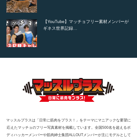
【YouTube】マッチョフリー素材メンバーが
ギネス世界記録…
【TV】TBS番組「ひるおび」にてマッスルプ
ラスが紹介されま…
TOKYO FMラジオ番組「ONE MORNING」
で紹介さ…
マッスルプラスは「日常に筋肉をプラス！」をテーマにマニアックな要望に
応えたマッチョのフリー写真素材を掲載しています。全国500名を超えるボ
NHK「所さん！事件ですよ」に取材されまし
ディハッカーメンバーや筋肉紳士集団ALLOUTメンバーが主にモデルとして