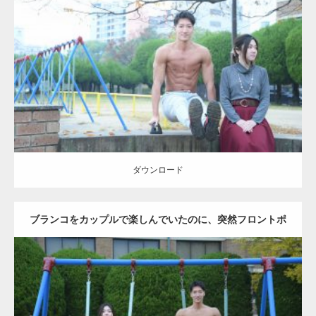
Update:
2021.07.6
Category:
公園のマッチョ
その他
AKIHITO(細マッチョ)
腹筋
ダウンロード
ダウンロード
ブランコをカップルで楽しんでいたのに、突然フロントポ
ーズをするマッチョ
Update:
2021.07.6