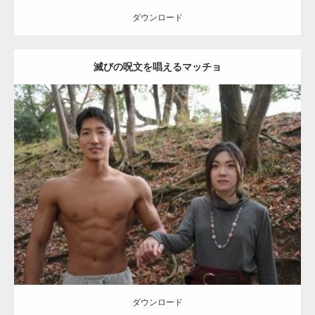
ギネス世界記録…
ダウンロード
滅びの呪文を唱えるマッチョ
【TV】TBS番組「ひるおび」にてマッスルプ
ラスが紹介されま…
Update:
2021.07.8
TOKYO FMラジオ番組「ONE MORNING」
Category:
公園のマッチョ
その他
AKIHITO(細マッチョ)
大胸筋
腹筋
で紹介さ…
ダウンロード
NHK「所さん！事件ですよ」に取材されまし
た（6/8放送）
ダウンロード