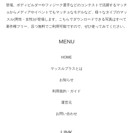
た（6/8放送）
登場。ボディビルダーやフィジーク選手などのコンテストで活躍するマッチ
ョからメディアやイベントでもマッチョなモデルなど、様々なタイプのマッ
スル(男性・女性)が登場します。こちらでダウンロードできる写真はすべて
著作権フリー、且つ無料でご利用可能ですので、ぜひ使ってみてください。
映画「黄金泥棒」へマッスルプラスメンバー
が出演
MENU
HOME
映画「メカバース」舞台挨拶へマッスルプラ
マッスルプラスとは
スメンバーが出演（3…
お知らせ
利用規約・ガイド
運営元
【TV】NHK BS「COOL JAPAN 」にてマッス
ルプ…
お問い合わせ
LINK