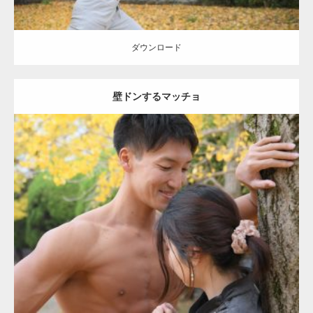
ダウンロード
壁ドンするマッチョ
Update:
2021.07.8
Category:
公園のマッチョ
その他
AKIHITO(細マッチョ)
大胸筋
肩
腹
筋
ダウンロード
【YouTube】マッチョフリー素材メンバーが