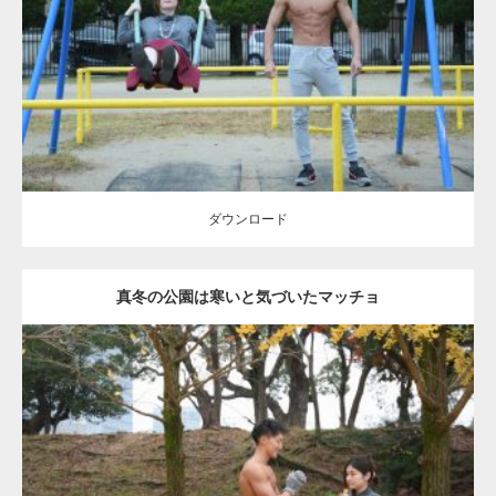
Category:
公園のマッチョ
その他
AKIHITO(細マッチョ)
腹筋
大胸筋
ダウンロード
ダウンロード
真冬の公園は寒いと気づいたマッチョ
Update:
2021.07.8
Category:
公園のマッチョ
その他
AKIHITO(細マッチョ)
上腕三頭筋
肩