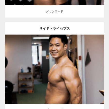
ダウンロード
サイドトライセプス
Update:
2023.02.11
Category:
筋肉の部位にフォーカス
オレンジの人
TOSHI(大胸筋)
肩
大胸筋
上腕三頭筋
天神 (福岡)
ダウンロード