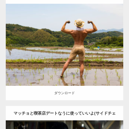
Update:
2023.02.11
Category:
田植えのマッチョ
オレンジの人
AKIHITO(細マッチョ)
背
中
糸島 (福岡)
ダウンロード
ダウンロード
マッチョと喫茶店デートなうに使っていいよ(サイドチェ
スト)