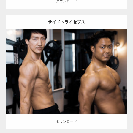
ダウンロード
サイドトライセプス
Update:
2023.02.11
Category:
筋肉の部位にフォーカス
オレンジの人
TOSHI(大胸筋)
AKIHITO(細マッチョ)
肩
腹筋
大胸筋
上腕三頭筋
天神 (福岡)
ダウンロード
ダウンロード