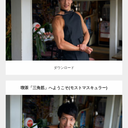
Update:
2023.02.11
Category:
喫茶店のマッチョ(名古屋)
その他
AKIHITO(細マッチョ)
上
腕三頭筋
肩
前腕
名古屋 (愛知)
ダウンロード
ダウンロード
喫茶「三角筋」へようこそ(モストマスキュラー)
Update:
2023.02.11