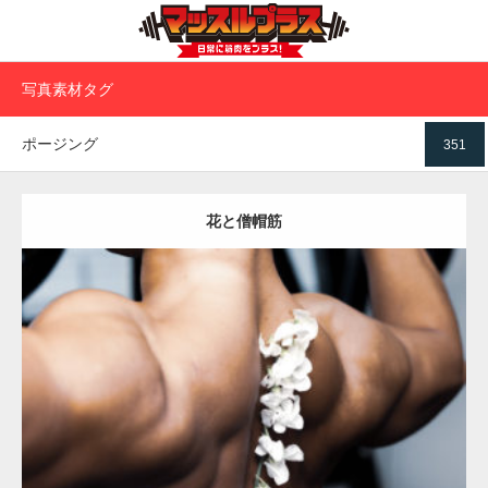
写真素材タグ
ポージング
351
花と僧帽筋
Update:
2023.02.11
Category:
筋肉の部位にフォーカス
オレンジの人
TOSHI(大胸筋)
背
中
天神 (福岡)
ダウンロード