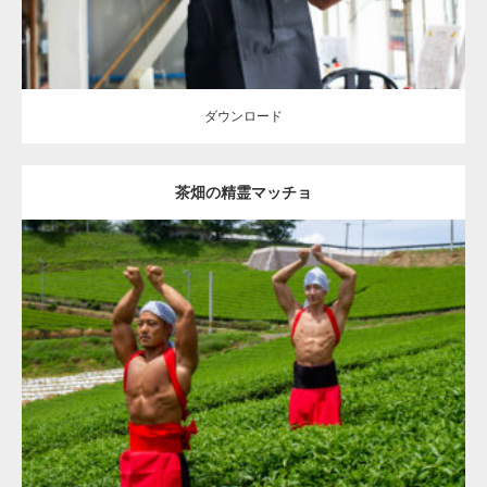
ダウンロード
茶畑の精霊マッチョ
Update:
2023.02.11
Category:
茶畑のマッチョ
その他
AKIHITO(細マッチョ)
TOSHI(大胸
筋)
腹筋
八女 (福岡)
ダウンロード