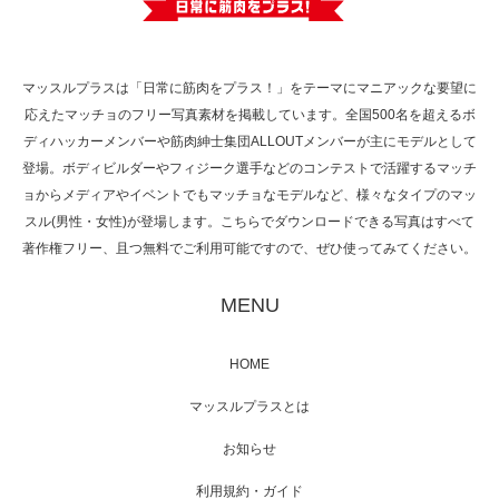
で紹介さ…
マッスルプラスは「日常に筋肉をプラス！」をテーマにマニアックな要望に
応えたマッチョのフリー写真素材を掲載しています。全国500名を超えるボ
NHK「所さん！事件ですよ」に取材されまし
ディハッカーメンバーや筋肉紳士集団ALLOUTメンバーが主にモデルとして
た（6/8放送）
登場。ボディビルダーやフィジーク選手などのコンテストで活躍するマッチ
ョからメディアやイベントでもマッチョなモデルなど、様々なタイプのマッ
スル(男性・女性)が登場します。こちらでダウンロードできる写真はすべて
著作権フリー、且つ無料でご利用可能ですので、ぜひ使ってみてください。
映画「黄金泥棒」へマッスルプラスメンバー
が出演
MENU
HOME
映画「メカバース」舞台挨拶へマッスルプラ
マッスルプラスとは
スメンバーが出演（3…
お知らせ
利用規約・ガイド