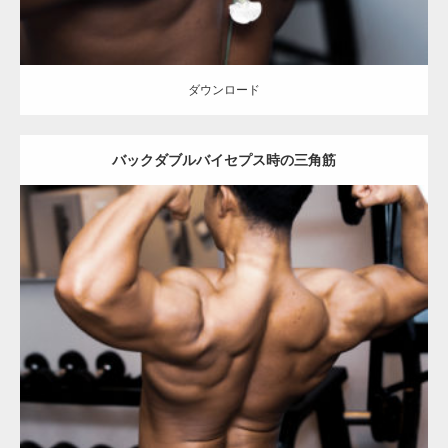
ダウンロード
バックダブルバイセプス時の三角筋
Update:
2023.02.11
Category:
筋肉の部位にフォーカス
オレンジの人
TOSHI(大胸筋)
背
中
肩
天神 (福岡)
ダウンロード