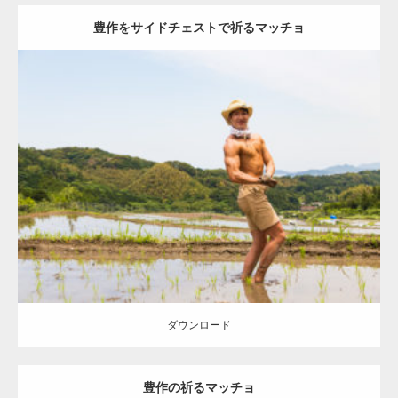
豊作をサイドチェストで祈るマッチョ
Update:
2023.02.11
Category:
田植えのマッチョ
オレンジの人
AKIHITO(細マッチョ)
上
腕三頭筋
肩
大胸筋
糸島 (福岡)
ダウンロード
ダウンロード
豊作の祈るマッチョ