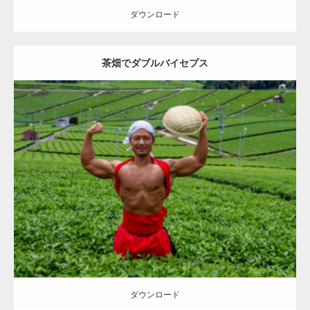
ダウンロード
茶畑でダブルバイセプス
【YouTube】マッチョフリー素材メンバーが
ギネス世界記録…
Update:
2023.02.11
Category:
茶畑のマッチョ
その他
TOSHI(大胸筋)
大胸筋
上腕二頭筋
【TV】TBS番組「ひるおび」にてマッスルプ
八女 (福岡)
ラスが紹介されま…
ダウンロード
TOKYO FMラジオ番組「ONE MORNING」
で紹介さ…
ダウンロード