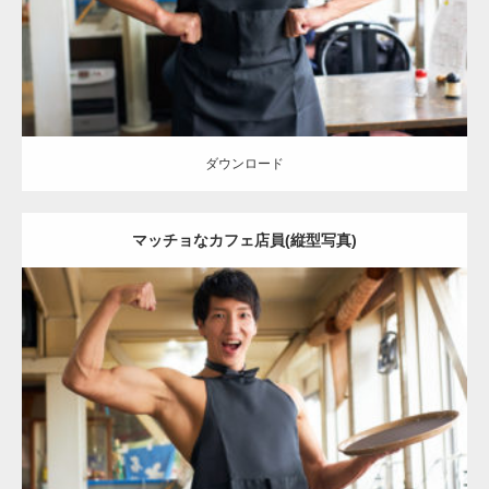
ダウンロード
ダウンロード
マッチョなカフェ店員(縦型写真)
Update:
2023.02.11
Category:
喫茶店のマッチョ(名古屋)
その他
AKIHITO(細マッチョ)
上
腕二頭筋
背中
名古屋 (愛知)
ダウンロード