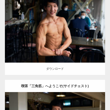
Update:
2023.02.11
Category:
喫茶店のマッチョ(名古屋)
その他
AKIHITO(細マッチョ)
大
胸筋
上腕二頭筋
肩
腹筋
名古屋 (愛知)
ダウンロード
ダウンロード
喫茶「三角筋」へようこそ(サイドチェスト)