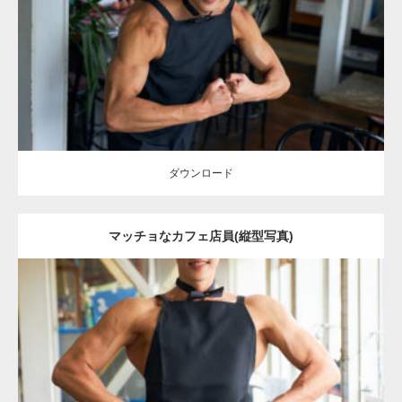
Category:
喫茶店のマッチョ(名古屋)
その他
AKIHITO(細マッチョ)
上
腕二頭筋
肩
名古屋 (愛知)
ダウンロード
ダウンロード
マッチョなカフェ店員(縦型写真)
Update:
2023.02.11
Category:
喫茶店のマッチョ(名古屋)
その他
AKIHITO(細マッチョ)
背
中
肩
血管
名古屋 (愛知)