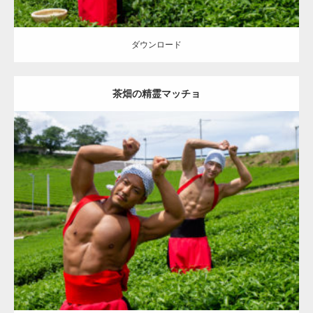
ダウンロード
茶畑の精霊マッチョ
Update:
2023.02.11
Category:
茶畑のマッチョ
その他
AKIHITO(細マッチョ)
TOSHI(大胸
筋)
大胸筋
腹筋
八女 (福岡)
ダウンロード