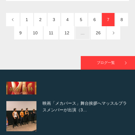
NHK「所さん！事件ですよ」に取材されまし
た（6/8放送）
1
2
3
4
5
6
7
8
9
10
11
12
…
26
映画「黄金泥棒」へマッスルプラスメンバー
が出演
ブログ一覧
映画「メカバース」舞台挨拶へマッスルプラ
スメンバーが出演（3…
【TV】NHK BS「COOL JAPAN 」にてマッス
ルプ…