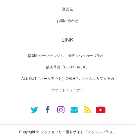
運営元
【TV】NHK BS「COOL JAPAN 」にてマッス
ルプ…
お問い合わせ
LINK
【WEB】「猫と焼き芋とマッチョ」の素材を
「ねとらぼ」さんに…
福岡のパーソナルジム「ボディハッカーズラボ」
筋肉革命「BODY HACK」
ALL OUT（オールアウト）公式HP：マッスルカフェ予約
ポケットトレーナー
Copyright ©
マッチョフリー素材サイト『マッスルプラス』