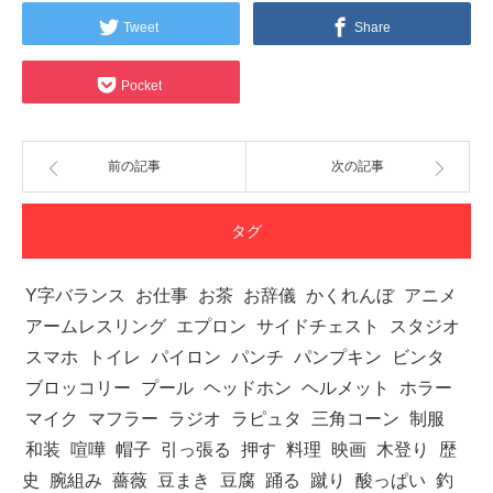
Tweet
Share
Pocket
前の記事
次の記事
タグ
Y字バランス
お仕事
お茶
お辞儀
かくれんぼ
アニメ
アームレスリング
エプロン
サイドチェスト
スタジオ
スマホ
トイレ
パイロン
パンチ
パンプキン
ビンタ
ブロッコリー
プール
ヘッドホン
ヘルメット
ホラー
マイク
マフラー
ラジオ
ラピュタ
三角コーン
制服
和装
喧嘩
帽子
引っ張る
押す
料理
映画
木登り
歴
史
腕組み
薔薇
豆まき
豆腐
踊る
蹴り
酸っぱい
釣