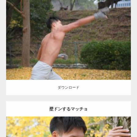
Update:
2021.07.8
Category:
公園のマッチョ
その他
AKIHITO(細マッチョ)
背中
ダウンロード
ダウンロード
壁ドンするマッチョ