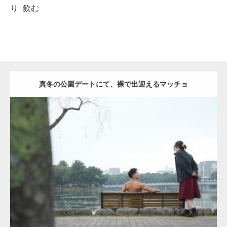
り
飲む
真冬の公園デートにて、裸で出迎えるマッチョ
Update:
2021.07.8
Category:
公園のマッチョ
その他
AKIHITO(細マッチョ)
背中
ダウンロード