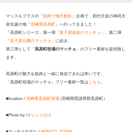
マッスルプラスの「
筋肉で地方創生
」企画で、初代天皇の神武天
皇生誕の地「
宮崎県高原町
」へ行ってきました！
「高原町シリーズ」第一弾「
皇子原温泉のマッチョ
」、第二弾
「
皇子原公園のマッチョ
」に続き、
第三弾として「
高原町役場のマッチョ
」のフリー素材を提供致し
ます。
高原町の魅力を筋肉と一緒に発信できれば幸いです。
「高原町役場のマッチョ」フリー素材一覧は
こちら
。
■location /
宮崎県高原町役場
(宮崎県西諸県郡高原町）
■Photo by /
オレンジの人
■マッチョモデル /
AKIHITO
,
TOSHI