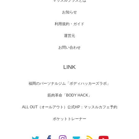
マッスルプラスとは
スメンバーが出演（3…
お知らせ
利用規約・ガイド
運営元
【TV】NHK BS「COOL JAPAN 」にてマッス
ルプ…
お問い合わせ
LINK
【WEB】「猫と焼き芋とマッチョ」の素材を
「ねとらぼ」さんに…
福岡のパーソナルジム「ボディハッカーズラボ」
筋肉革命「BODY HACK」
ALL OUT（オールアウト）公式HP：マッスルカフェ予約
ポケットトレーナー