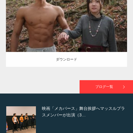
Category:
公園のマッチョ
その他
AKIHITO(細マッチョ)
大胸筋
腹筋
で紹介さ…
ダウンロード
NHK「所さん！事件ですよ」に取材されまし
た（6/8放送）
ダウンロード
映画「黄金泥棒」へマッスルプラスメンバー
が出演
ブログ一覧
映画「メカバース」舞台挨拶へマッスルプラ
スメンバーが出演（3…