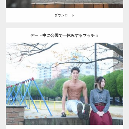
ダウンロード
デート中に公園で一休みするマッチョ
Update:
2021.07.6
Category:
公園のマッチョ
その他
AKIHITO(細マッチョ)
腹筋
ダウンロード