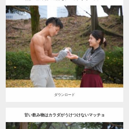
Update:
2021.07.8
Category:
公園のマッチョ
その他
AKIHITO(細マッチョ)
上腕三頭筋
肩
ダウンロード
ダウンロード
甘い飲み物はカラダがうけつけないマッチョ