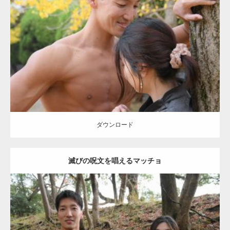
Update:
2021.07.8
Category:
公園のマッチョ
その他
AKIHITO(細マッチョ)
大胸筋
肩
腹
筋
ダウンロード
【YouTube】マッチョフリー素材メンバーが
ギネス世界記録…
ダウンロード
滅びの呪文を唱えるマッチョ
【TV】TBS番組「ひるおび」にてマッスルプ
ラスが紹介されま…
Update:
2021.07.8
TOKYO FMラジオ番組「ONE MORNING」