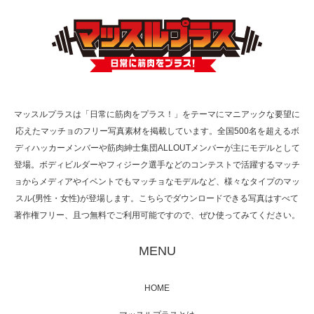
TOKYO FMラジオ番組「ONE MORNING」
で紹介さ…
マッスルプラスは「日常に筋肉をプラス！」をテーマにマニアックな要望に
応えたマッチョのフリー写真素材を掲載しています。全国500名を超えるボ
NHK「所さん！事件ですよ」に取材されまし
ディハッカーメンバーや筋肉紳士集団ALLOUTメンバーが主にモデルとして
た（6/8放送）
登場。ボディビルダーやフィジーク選手などのコンテストで活躍するマッチ
ョからメディアやイベントでもマッチョなモデルなど、様々なタイプのマッ
スル(男性・女性)が登場します。こちらでダウンロードできる写真はすべて
著作権フリー、且つ無料でご利用可能ですので、ぜひ使ってみてください。
映画「黄金泥棒」へマッスルプラスメンバー
が出演
MENU
HOME
映画「メカバース」舞台挨拶へマッスルプラ