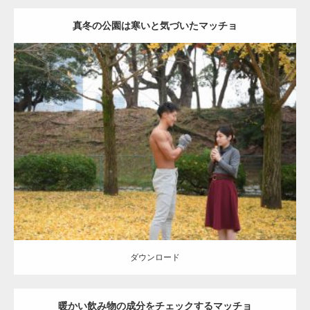
真冬の公園は寒いと気づいたマッチョ
Update:
2021.07.8
Category:
公園のマッチョ
その他
AKIHITO(細マッチョ)
上腕三頭筋
肩
ダウンロード
ダウンロード
暖かい飲み物の成分をチェックするマッチョ