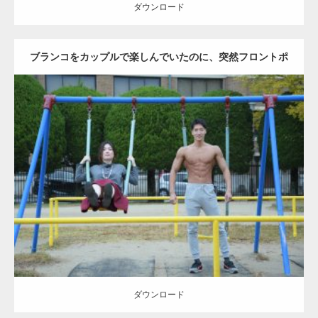
ダウンロード
ブランコをカップルで楽しんでいたのに、突然フロントポ
ーズをするマッチョ
Update:
2021.07.6
Category:
公園のマッチョ
その他
AKIHITO(細マッチョ)
腹筋
大胸筋
ダウンロード
ダウンロード