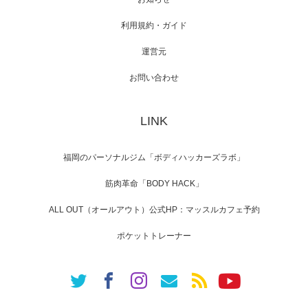
利用規約・ガイド
運営元
【TV】NHK BS「COOL JAPAN 」にてマッス
ルプ…
お問い合わせ
LINK
【WEB】「猫と焼き芋とマッチョ」の素材を
「ねとらぼ」さんに…
福岡のパーソナルジム「ボディハッカーズラボ」
筋肉革命「BODY HACK」
ALL OUT（オールアウト）公式HP：マッスルカフェ予約
ポケットトレーナー