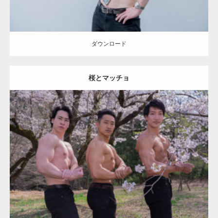
ダウンロード
桜とマッチョ
Update:
2021.07.8
Category:
桜とマッチョ
kaichan
AKIHITO(細マッチョ)
SOSUKE
外資
系筋肉
上腕二頭筋
上腕三頭筋
肩
ダウンロード