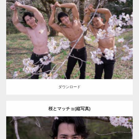
Update:
2021.07.8
Category:
桜とマッチョ
kaichan
AKIHITO(細マッチョ)
SOSUKE
外資
系筋肉
腹筋
ダウンロード
ダウンロード
桜とマッチョ(縦写真)