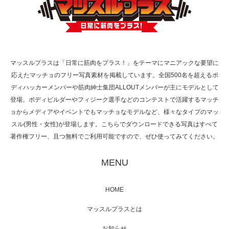
TOKYO FMラジオ番組「ONE MORNING」
で紹介さ…
マッスルプラスは「日常に筋肉をプラス！」をテーマにマニアックな要望に
応えたマッチョのフリー写真素材を掲載しています。全国500名を超えるボ
NHK「所さん！事件ですよ」に取材されまし
ディハッカーメンバーや筋肉紳士集団ALLOUTメンバーが主にモデルとして
た（6/8放送）
登場。ボディビルダーやフィジーク選手などのコンテストで活躍するマッチ
ョからメディアやイベントでもマッチョなモデルなど、様々なタイプのマッ
スル(男性・女性)が登場します。こちらでダウンロードできる写真はすべて
著作権フリー、且つ無料でご利用可能ですので、ぜひ使ってみてください。
映画「黄金泥棒」へマッスルプラスメンバー
が出演
MENU
HOME
映画「メカバース」舞台挨拶へマッスルプラ
マッスルプラスとは
スメンバーが出演（3…
お知らせ