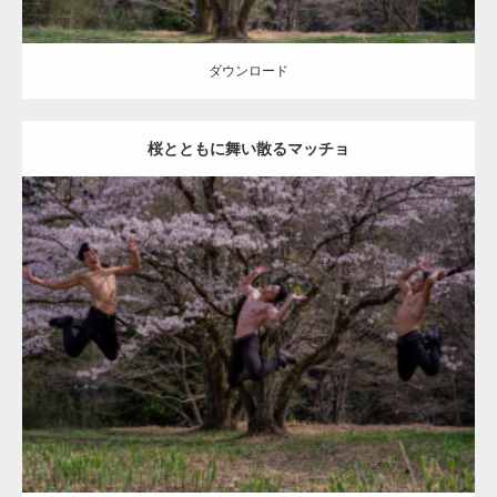
ダウンロード
桜とともに舞い散るマッチョ
Update:
2021.07.8
Category:
桜とマッチョ
kaichan
AKIHITO(細マッチョ)
SOSUKE
外資
系筋肉
ぶっ飛ばされマッチョ
ダウンロード