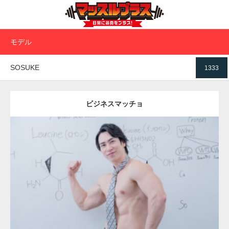
モデル
SOSUKE
1333
ビジネスマッチョ
Update:
2021.07.6
Category:
オフィスのマッチョ2
inori
SOSUKE
大胸筋
上腕二頭筋
肩
ダウンロード