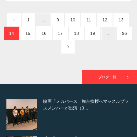
1
…
9
10
11
12
13
NHK「所さん！事件ですよ」に取材されまし
た（6/8放送）
14
15
16
17
18
19
…
96
映画「黄金泥棒」へマッスルプラスメンバー
が出演
ブログ一覧
映画「メカバース」舞台挨拶へマッスルプラ
スメンバーが出演（3…
【TV】NHK BS「COOL JAPAN 」にてマッス