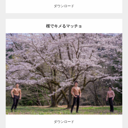
ダウンロード
桜でキメるマッチョ
【YouTube】マッチョフリー素材メンバーが
ギネス世界記録…
Update:
2022.08.20
Category:
桜とマッチョ
kaichan
AKIHITO(細マッチョ)
SOSUKE
外資
系筋肉
腹筋
【TV】TBS番組「ひるおび」にてマッスルプ
ダウンロード
ラスが紹介されま…
TOKYO FMラジオ番組「ONE MORNING」
で紹介さ…
ダウンロード