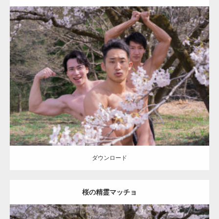
Update:
2021.07.8
Category:
桜とマッチョ
kaichan
AKIHITO(細マッチョ)
SOSUKE
外資
系筋肉
上腕二頭筋
ダウンロード
ダウンロード
桜の精霊マッチョ