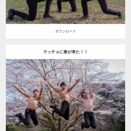
ダウンロード
マッチョに春が来た！！
Update:
2021.07.6
Category:
桜とマッチョ
kaichan
AKIHITO(細マッチョ)
SOSUKE
外資
系筋肉
腹筋
ダウンロード