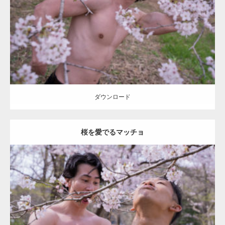
Category:
桜とマッチョ
kaichan
SOSUKE
大胸筋
上腕二頭筋
ダウンロード
ダウンロード
桜を愛でるマッチョ
Update:
2021.07.8
Category:
桜とマッチョ
kaichan
SOSUKE
外資系筋肉
大胸筋