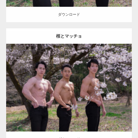
ダウンロード
桜とマッチョ
Update:
2021.07.8
Category:
桜とマッチョ
kaichan
AKIHITO(細マッチョ)
SOSUKE
外資
系筋肉
上腕三頭筋
肩
大胸筋
ダウンロード