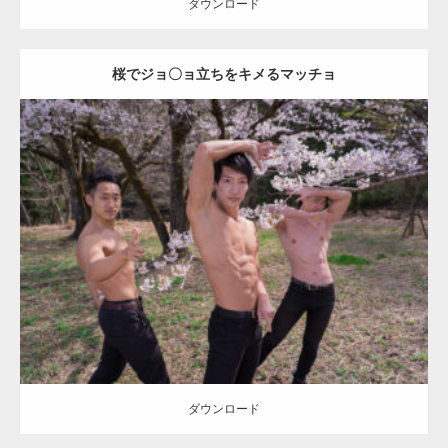
ダウンロード
桜でジョ〇ョ立ちをキメるマッチョ
Update:
2021.07.8
Category:
桜とマッチョ
kaichan
外資系筋肉
AKIHITO(細マッチョ)
SOSUKE
腹筋
ダウンロード
ダウンロード