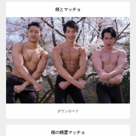
桜とマッチョ
Update:
2021.07.8
Category:
桜とマッチョ
kaichan
AKIHITO(細マッチョ)
SOSUKE
外資
系筋肉
大胸筋
腹筋
ダウンロード
ダウンロード
桜の精霊マッチョ