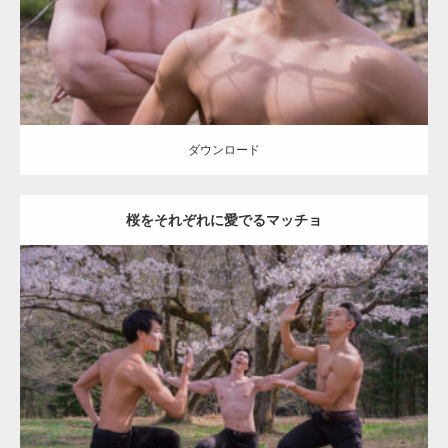
ダウンロード
ダウンロード
桜をそれぞれに愛でるマッチョ
Update:
2021.07.8
Category:
桜とマッチョ
kaichan
AKIHITO(細マッチョ)
SOSUKE
外資
系筋肉
背中
肩
ダウンロード