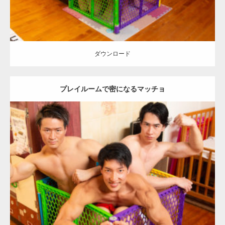
ダウンロード
プレイルームで密になるマッチョ
Update:
2023.02.11
Category:
筋肉銭湯2
その他
AKIHITO(細マッチョ)
SOSUKE
YOSHI
上腕二頭筋
肩
川口 (埼玉)
ダウンロード