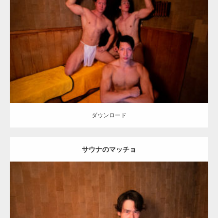
Update:
2023.02.11
Category:
筋肉銭湯2
その他
AKIHITO(細マッチョ)
SOSUKE
YOSHI
上腕二頭筋
川口 (埼玉)
ダウンロード
ダウンロード
サウナのマッチョ
Update:
2023.02.11