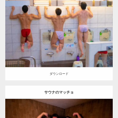
Update:
2023.02.11
Category:
筋肉銭湯2
その他
YOSHI
AKIHITO(細マッチョ)
SOSUKE
背中
川口 (埼玉)
ダウンロード
ダウンロード
サウナのマッチョ