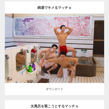
銭湯でキメるマッチョ
Update:
2023.02.11
Category:
筋肉銭湯2
その他
YOSHI
AKIHITO(細マッチョ)
SOSUKE
肩
腹筋
川口 (埼玉)
ダウンロード
ダウンロード
女風呂を覗こうとするマッチョ