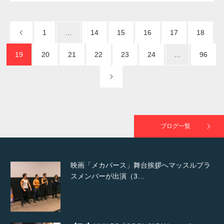
1
…
14
15
16
17
18
NHK「所さん！事件ですよ」に取材されまし
た（6/8放送）
19
20
21
22
23
24
…
96
映画「黄金泥棒」へマッスルプラスメンバー
が出演
ブログ一覧
映画「メカバース」舞台挨拶へマッスルプラ
スメンバーが出演（3…
【TV】NHK BS「COOL JAPAN 」にてマッス