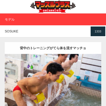
モデル
SOSUKE
1333
背中のトレーニングがてら体を流すマッチョ
Update:
2023.02.11
Category:
筋肉銭湯2
その他
AKIHITO(細マッチョ)
SOSUKE
YOSHI
肩
川口 (埼玉)
ダウンロード