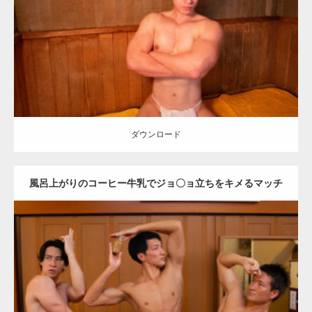
Category:
筋肉銭湯2
その他
SOSUKE
大胸筋
川口 (埼玉)
ダウンロード
ダウンロード
風呂上がりのコーヒー牛乳でジョ〇ョ立ちをキメるマッチ
ョ
Update:
2023.02.11
Category:
筋肉銭湯2
その他
AKIHITO(細マッチョ)
SOSUKE
YOSHI
大胸筋
上腕三頭筋
腹筋
川口 (埼玉)