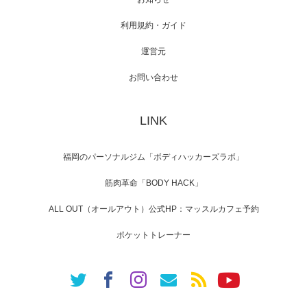
利用規約・ガイド
運営元
【TV】NHK BS「COOL JAPAN 」にてマッス
ルプ…
お問い合わせ
LINK
【WEB】「猫と焼き芋とマッチョ」の素材を
「ねとらぼ」さんに…
福岡のパーソナルジム「ボディハッカーズラボ」
筋肉革命「BODY HACK」
ALL OUT（オールアウト）公式HP：マッスルカフェ予約
ポケットトレーナー