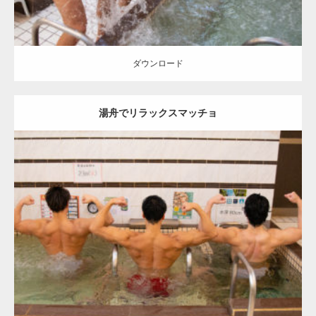
ダウンロード
湯舟でリラックスマッチョ
Update:
2023.02.11
Category:
筋肉銭湯2
その他
AKIHITO(細マッチョ)
SOSUKE
YOSHI
背中
肩
川口 (埼玉)
ダウンロード