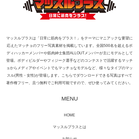
TOKYO FMラジオ番組「ONE MORNING」
で紹介さ…
マッスルプラスは「日常に筋肉をプラス！」をテーマにマニアックな要望に
応えたマッチョのフリー写真素材を掲載しています。全国500名を超えるボ
NHK「所さん！事件ですよ」に取材されまし
ディハッカーメンバーや筋肉紳士集団ALLOUTメンバーが主にモデルとして
た（6/8放送）
登場。ボディビルダーやフィジーク選手などのコンテストで活躍するマッチ
ョからメディアやイベントでもマッチョなモデルなど、様々なタイプのマッ
スル(男性・女性)が登場します。こちらでダウンロードできる写真はすべて
著作権フリー、且つ無料でご利用可能ですので、ぜひ使ってみてください。
映画「黄金泥棒」へマッスルプラスメンバー
が出演
MENU
HOME
映画「メカバース」舞台挨拶へマッスルプラ
マッスルプラスとは
スメンバーが出演（3…
お知らせ