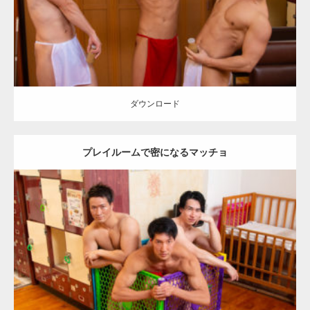
ダウンロード
ダウンロード
プレイルームで密になるマッチョ
Update:
2023.02.11
Category:
筋肉銭湯2
その他
AKIHITO(細マッチョ)
SOSUKE
YOSHI
肩
川口 (埼玉)
ダウンロード