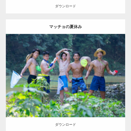
ダウンロード
マッチョの夏休み
【YouTube】マッチョフリー素材メンバーが
ギネス世界記録…
Update:
2023.09.10
Category:
マッチョの夏休み
kaichan
げんき
AKIHITO(細マッチョ)
SOSUKE
外資系筋肉
腹筋
【TV】TBS番組「ひるおび」にてマッスルプ
ダウンロード
ラスが紹介されま…
TOKYO FMラジオ番組「ONE MORNING」
で紹介さ…
ダウンロード