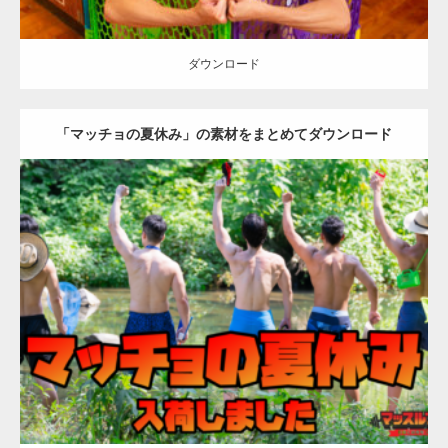
ダウンロード
「マッチョの夏休み」の素材をまとめてダウンロード
Update:
2023.02.6
Category:
マッチョの夏休み
kaichan
げんき
AKIHITO(細マッチョ)
SOSUKE
外資系筋肉
ダウンロード