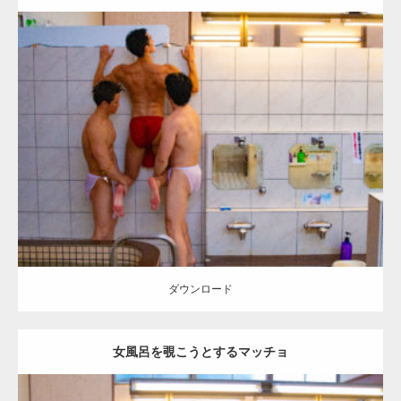
Update:
2023.02.11
Category:
筋肉銭湯2
その他
SOSUKE
YOSHI
AKIHITO(細マッチョ)
背中
川口 (埼玉)
ダウンロード
ダウンロード
女風呂を覗こうとするマッチョ