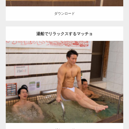
ダウンロード
湯船でリラックスするマッチョ
Update:
2023.02.21
Category:
筋肉銭湯2
その他
YOSHI
AKIHITO(細マッチョ)
SOSUKE
大胸筋
上腕三頭筋
腹筋
川口 (埼玉)
ダウンロード