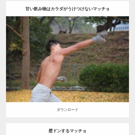
甘い飲み物はカラダがうけつけないマッチョ
Update:
2021.07.8
Category:
公園のマッチョ
その他
AKIHITO(細マッチョ)
背中
ダウンロード
ダウンロード
壁ドンするマッチョ