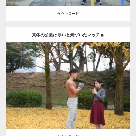
ダウンロード
真冬の公園は寒いと気づいたマッチョ
Update:
2021.07.8
Category:
公園のマッチョ
その他
AKIHITO(細マッチョ)
上腕三頭筋
肩
ダウンロード