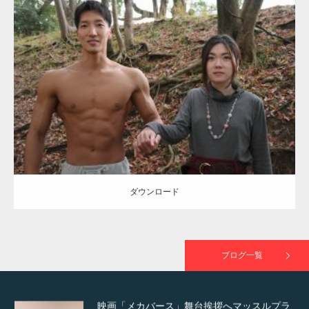
Update:
2021.07.8
TOKYO FMラジオ番組「ONE MORNING」
Category:
公園のマッチョ
その他
AKIHITO(細マッチョ)
大胸筋
腹筋
で紹介さ…
ダウンロード
NHK「所さん！事件ですよ」に取材されまし
た（6/8放送）
ダウンロード
映画「黄金泥棒」へマッスルプラスメンバー
が出演
ブログ一覧
映画「メカバース」舞台挨拶へマッスルプラ