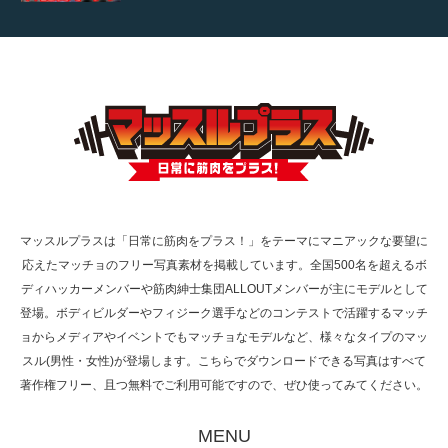
【TV】TBS番組「ひるおび」にてマッスルプ
ラスが紹介されま…
TOKYO FMラジオ番組「ONE MORNING」
で紹介さ…
マッスルプラスは「日常に筋肉をプラス！」をテーマにマニアックな要望に
応えたマッチョのフリー写真素材を掲載しています。全国500名を超えるボ
NHK「所さん！事件ですよ」に取材されまし
ディハッカーメンバーや筋肉紳士集団ALLOUTメンバーが主にモデルとして
た（6/8放送）
登場。ボディビルダーやフィジーク選手などのコンテストで活躍するマッチ
ョからメディアやイベントでもマッチョなモデルなど、様々なタイプのマッ
スル(男性・女性)が登場します。こちらでダウンロードできる写真はすべて
著作権フリー、且つ無料でご利用可能ですので、ぜひ使ってみてください。
映画「黄金泥棒」へマッスルプラスメンバー
が出演
MENU