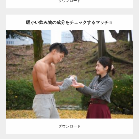
ダウンロード
暖かい飲み物の成分をチェックするマッチョ
Update:
2021.07.8
Category:
公園のマッチョ
その他
AKIHITO(細マッチョ)
上腕三頭筋
肩
ダウンロード
ダウンロード