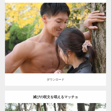
Update:
2021.07.8
Category:
公園のマッチョ
その他
AKIHITO(細マッチョ)
大胸筋
肩
腹
筋
ダウンロード
【YouTube】マッチョフリー素材メンバーが
ギネス世界記録…
ダウンロード
滅びの呪文を唱えるマッチョ
【TV】TBS番組「ひるおび」にてマッスルプ
ラスが紹介されま…