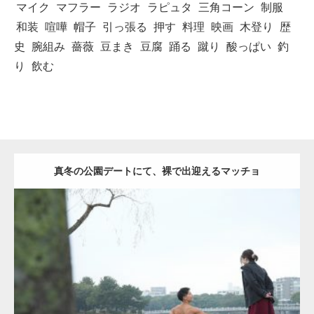
マイク
マフラー
ラジオ
ラピュタ
三角コーン
制服
和装
喧嘩
帽子
引っ張る
押す
料理
映画
木登り
歴
史
腕組み
薔薇
豆まき
豆腐
踊る
蹴り
酸っぱい
釣
り
飲む
真冬の公園デートにて、裸で出迎えるマッチョ
Update:
2021.07.8
Category:
公園のマッチョ
その他
AKIHITO(細マッチョ)
背中
ダウンロード