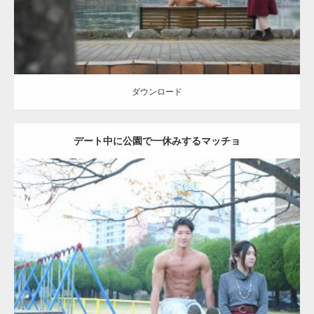
ダウンロード
デート中に公園で一休みするマッチョ
Update:
2021.07.6
Category:
公園のマッチョ
その他
AKIHITO(細マッチョ)
腹筋
ダウンロード