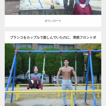
ダウンロード
ブランコをカップルで楽しんでいたのに、突然フロントポ
ーズをするマッチョ
Update:
2021.07.6
Category:
公園のマッチョ
その他
AKIHITO(細マッチョ)
腹筋
大胸筋
ダウンロード