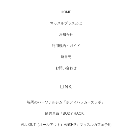
HOME
映画「メカバース」舞台挨拶へマッスルプラ
マッスルプラスとは
スメンバーが出演（3…
お知らせ
利用規約・ガイド
運営元
【TV】NHK BS「COOL JAPAN 」にてマッス
ルプ…
お問い合わせ
LINK
【WEB】「猫と焼き芋とマッチョ」の素材を
「ねとらぼ」さんに…
福岡のパーソナルジム「ボディハッカーズラボ」
筋肉革命「BODY HACK」
ALL OUT（オールアウト）公式HP：マッスルカフェ予約