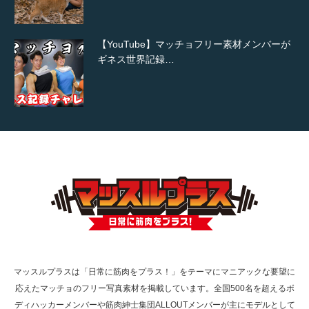
【YouTube】マッチョフリー素材メンバーが
ギネス世界記録…
【TV】TBS番組「ひるおび」にてマッスルプ
ラスが紹介されま…
TOKYO FMラジオ番組「ONE MORNING」
で紹介さ…
マッスルプラスは「日常に筋肉をプラス！」をテーマにマニアックな要望に
応えたマッチョのフリー写真素材を掲載しています。全国500名を超えるボ
NHK「所さん！事件ですよ」に取材されまし
ディハッカーメンバーや筋肉紳士集団ALLOUTメンバーが主にモデルとして