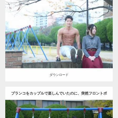
Update:
2021.07.6
Category:
公園のマッチョ
その他
AKIHITO(細マッチョ)
腹筋
ダウンロード
ダウンロード
ブランコをカップルで楽しんでいたのに、突然フロントポ
ーズをするマッチョ