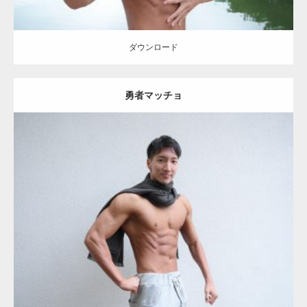
ダウンロード
勇者マッチョ
Update:
2021.07.8
Category:
公園のマッチョ
その他
AKIHITO(細マッチョ)
大胸筋
肩
腹
筋
ダウンロード
【YouTube】マッチョフリー素材メンバーが