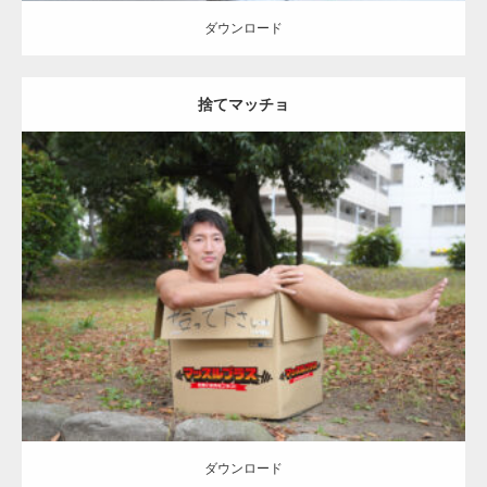
ギネス世界記録…
ダウンロード
捨てマッチョ
【TV】TBS番組「ひるおび」にてマッスルプ
ラスが紹介されま…
Update:
2023.04.28
TOKYO FMラジオ番組「ONE MORNING」
Category:
公園のマッチョ
オレンジの人
AKIHITO(細マッチョ)
脚
捨
で紹介さ…
てマッチョ
ダウンロード
NHK「所さん！事件ですよ」に取材されまし
た（6/8放送）
ダウンロード