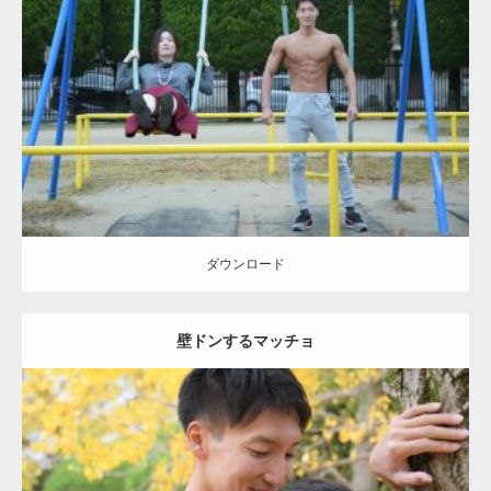
Update:
2021.07.6
Category:
公園のマッチョ
その他
AKIHITO(細マッチョ)
腹筋
大胸筋
ダウンロード
ダウンロード
壁ドンするマッチョ
Update:
2021.07.8