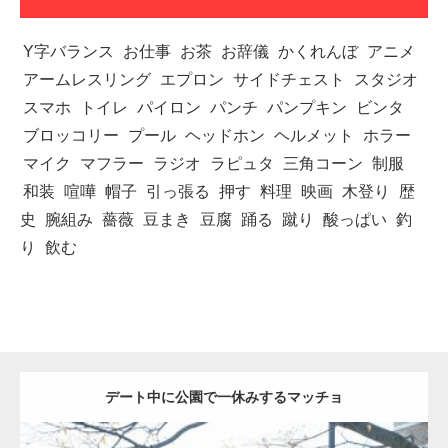
Y字バランス
お仕事
お茶
お辞儀
かくれんぼ
アニメ
アームレスリング
エプロン
サイドチェスト
スタジオ
スマホ
トイレ
パイロン
パンチ
パンプキン
ビンタ
ブロッコリー
プール
ヘッドホン
ヘルメット
ホラー
マイク
マフラー
ラジオ
ラピュタ
三角コーン
制服
和装
喧嘩
帽子
引っ張る
押す
料理
映画
木登り
歴
史
腕組み
薔薇
豆まき
豆腐
踊る
蹴り
酸っぱい
釣
り
飲む
デート中に公園で一休みするマッチョ