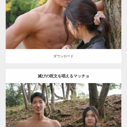
Category:
公園のマッチョ
その他
AKIHITO(細マッチョ)
腹筋
大胸筋
肩
ダウンロード
ダウンロード
滅びの呪文を唱えるマッチョ
Update:
2021.07.8
Category:
公園のマッチョ
その他
AKIHITO(細マッチョ)
大胸筋
腹筋