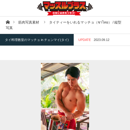
ホーム
筋肉写真素材
タイティーをいれるマッチョ（ชาไทย） / 縦型
写真
タイ料理教室のマッチョ in チェンマイ(タイ)
UPDATE
2023.09.12