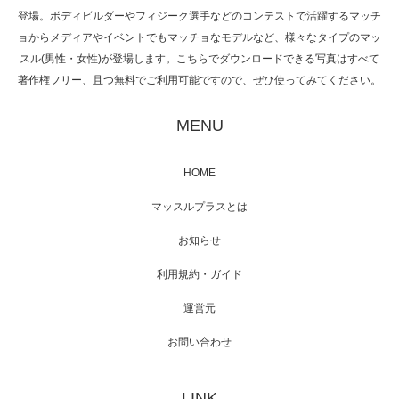
た（6/8放送）
登場。ボディビルダーやフィジーク選手などのコンテストで活躍するマッチ
ョからメディアやイベントでもマッチョなモデルなど、様々なタイプのマッ
スル(男性・女性)が登場します。こちらでダウンロードできる写真はすべて
著作権フリー、且つ無料でご利用可能ですので、ぜひ使ってみてください。
映画「黄金泥棒」へマッスルプラスメンバー
が出演
MENU
HOME
映画「メカバース」舞台挨拶へマッスルプラ
マッスルプラスとは
スメンバーが出演（3…
お知らせ
利用規約・ガイド
運営元
【TV】NHK BS「COOL JAPAN 」にてマッス
ルプ…
お問い合わせ
LINK