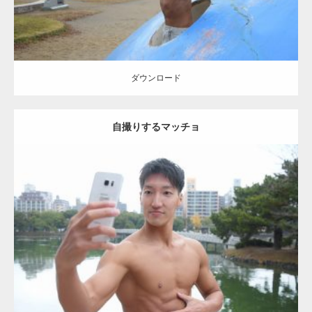
ダウンロード
自撮りするマッチョ
Update:
2021.07.8
Category:
公園のマッチョ
その他
AKIHITO(細マッチョ)
大胸筋
腹筋
ダウンロード