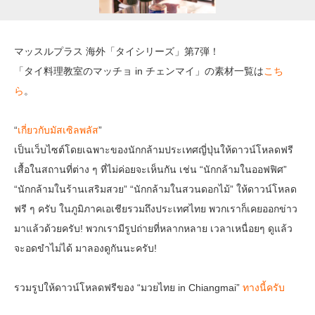
マッスルプラス 海外「タイシリーズ」第7弾！
「タイ料理教室のマッチョ in チェンマイ」の素材一覧は
こち
ら
。
“
เกี่ยวกับมัสเซิลพลัส
”
เป็นเว็บไซต์โดยเฉพาะของนักกล้ามประเทศญี่ปุ่นให้ดาวน์โหลดฟรี
เสื้อในสถานที่ต่าง ๆ ที่ไม่ค่อยจะเห็นกัน เช่น “นักกล้ามในออฟฟิศ”
“นักกล้ามในร้านเสริมสวย” “นักกล้ามในสวนดอกไม้” ให้ดาวน์โหลด
ฟรี ๆ ครับ ในภูมิภาคเอเชียรวมถึงประเทศไทย พวกเราก็เคยออกข่าว
มาแล้วด้วยครับ! พวกเรามีรูปถ่ายที่หลากหลาย เวลาเหนื่อยๆ ดูแล้ว
จะอดขำไม่ได้ มาลองดูกันนะครับ!
รวมรูปให้ดาวน์โหลดฟรีของ “มวยไทย in Chiangmai”
ทางนี้ครับ