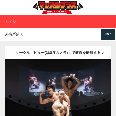
モデル
外資系筋肉
897
「サークル・ビュー(360度カメラ)」で筋肉を撮影するマ
ッチョ
Update:
2025.10.30
Category:
科学技術館のマッチョ
オレンジの人
AKIHITO(細マッチョ)
SOSUKE
外資系筋肉
大胸筋
千代田区（東京）
ダウンロード