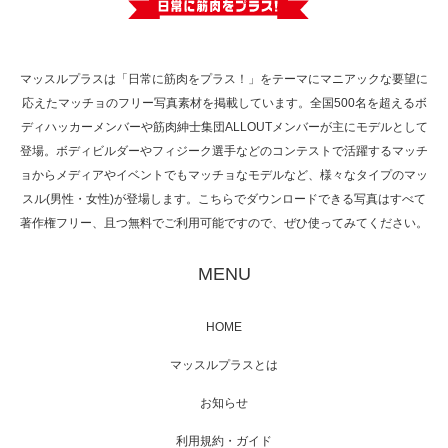
で紹介さ…
マッスルプラスは「日常に筋肉をプラス！」をテーマにマニアックな要望に
応えたマッチョのフリー写真素材を掲載しています。全国500名を超えるボ
NHK「所さん！事件ですよ」に取材されまし
ディハッカーメンバーや筋肉紳士集団ALLOUTメンバーが主にモデルとして
た（6/8放送）
登場。ボディビルダーやフィジーク選手などのコンテストで活躍するマッチ
ョからメディアやイベントでもマッチョなモデルなど、様々なタイプのマッ
スル(男性・女性)が登場します。こちらでダウンロードできる写真はすべて
著作権フリー、且つ無料でご利用可能ですので、ぜひ使ってみてください。
映画「黄金泥棒」へマッスルプラスメンバー
が出演
MENU
HOME
映画「メカバース」舞台挨拶へマッスルプラ
マッスルプラスとは
スメンバーが出演（3…
お知らせ
利用規約・ガイド