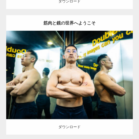
ダウンロード
筋肉と鏡の世界へようこそ
Update:
2025.10.30
Category:
科学技術館のマッチョ
オレンジの人
外資系筋肉
大胸筋
千
代田区（東京）
ダウンロード
ダウンロード