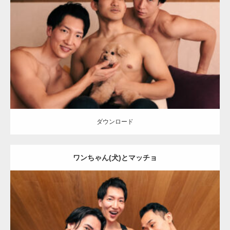
Update:
2026.05.9
Category:
ワンちゃん(犬)とマッチョ
オレンジの人
AKIHITO(細マッ
チョ)
SOSUKE
外資系筋肉
ダウンロード
ダウンロード
ワンちゃん(犬)とマッチョ
Update:
2026.05.9