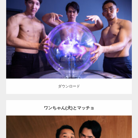
Update:
2025.10.30
Category:
科学技術館のマッチョ
オレンジの人
AKIHITO(細マッチョ)
SOSUKE
外資系筋肉
千代田区（東京）
ダウンロード
ダウンロード
ワンちゃん(犬)とマッチョ