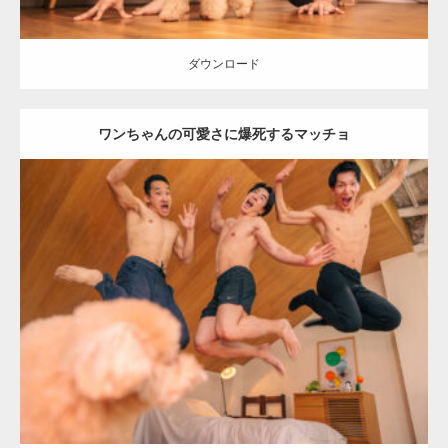
ダウンロード
ワンちゃんの可愛さに爆死するマッチョ
Update:
2026.05.9
Category:
ワンちゃん(犬)とマッチョ
オレンジの人
外資系筋肉
AKIHITO(細マッチョ)
SOSUKE
ダウンロード