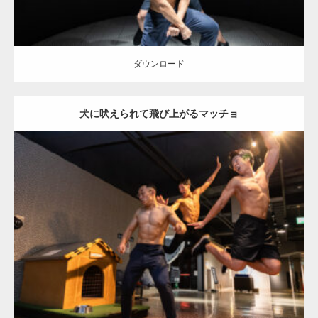
ダウンロード
犬に吠えられて飛び上がるマッチョ
Update:
2025.10.30
Category:
科学技術館のマッチョ
オレンジの人
AKIHITO(細マッチョ)
SOSUKE
外資系筋肉
腹筋
千代田区（東京）
ダウンロード