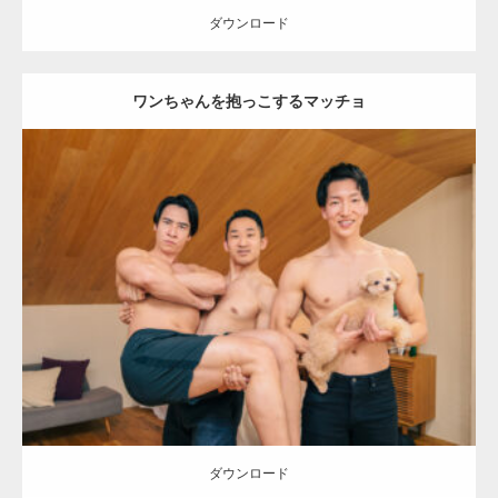
ダウンロード
ワンちゃんを抱っこするマッチョ
【YouTube】マッチョフリー素材メンバーが
ギネス世界記録…
Update:
2026.05.9
Category:
ワンちゃん(犬)とマッチョ
オレンジの人
外資系筋肉
【TV】TBS番組「ひるおび」にてマッスルプ
AKIHITO(細マッチョ)
SOSUKE
ラスが紹介されま…
ダウンロード
TOKYO FMラジオ番組「ONE MORNING」
で紹介さ…
ダウンロード