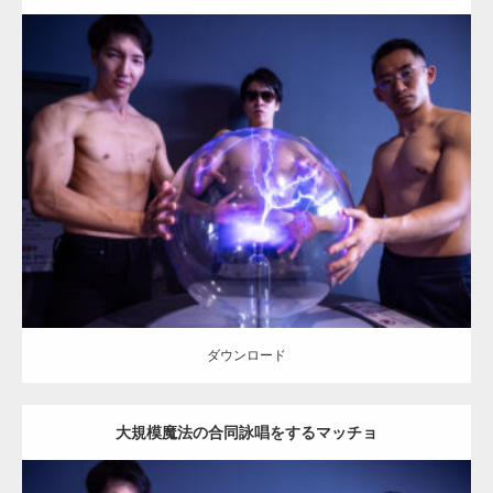
Update:
2025.10.30
Category:
科学技術館のマッチョ
オレンジの人
AKIHITO(細マッチョ)
SOSUKE
外資系筋肉
千代田区（東京）
ダウンロード
ダウンロード
大規模魔法の合同詠唱をするマッチョ