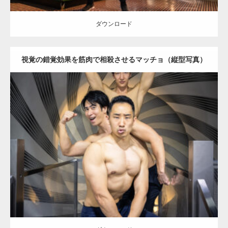
ダウンロード
視覚の錯覚効果を筋肉で相殺させるマッチョ（縦型写真）
Update:
2025.10.30
Category:
科学技術館のマッチョ
オレンジの人
AKIHITO(細マッチョ)
SOSUKE
外資系筋肉
大胸筋
千代田区（東京）
ダウンロード