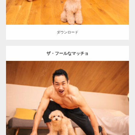
ダウンロード
ザ・フールなマッチョ
Update:
2026.05.9
Category:
ワンちゃん(犬)とマッチョ
オレンジの人
外資系筋肉
肩
ダウンロード