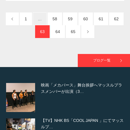
NHK「所さん！事件ですよ」に取材されまし
た（6/8放送）
1
…
58
59
60
61
62
63
64
65
映画「黄金泥棒」へマッスルプラスメンバー
が出演
ブログ一覧
映画「メカバース」舞台挨拶へマッスルプラ
スメンバーが出演（3…
【TV】NHK BS「COOL JAPAN 」にてマッス
ルプ…