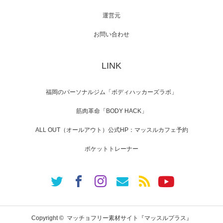
運営元
【TV】NHK BS「COOL JAPAN 」にてマッス
ルプ…
お問い合わせ
LINK
【WEB】「猫と焼き芋とマッチョ」の素材を
「ねとらぼ」さんに…
福岡のパーソナルジム「ボディハッカーズラボ」
筋肉革命「BODY HACK」
ALL OUT（オールアウト）公式HP：マッスルカフェ予約
ポケットトレーナー
Copyright ©
マッチョフリー素材サイト『マッスルプラス』