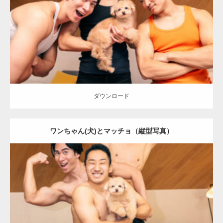
Category:
ワンちゃん(犬)とマッチョ
オレンジの人
AKIHITO(細マッ
チョ)
SOSUKE
外資系筋肉
ダウンロード
ダウンロード
ワンちゃん(犬)とマッチョ（縦型写真）
Update:
2026.05.9
Category:
ワンちゃん(犬)とマッチョ
オレンジの人
AKIHITO(細マッ
チョ)
SOSUKE
外資系筋肉