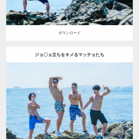
ダウンロード
ジョ〇ョ立ちをキメるマッチョたち
Update:
2023.09.6
Category:
海のマッチョ2
inori
AKIHITO(細マッチョ)
SOSUKE
外資系
筋肉
腹筋
ダウンロード