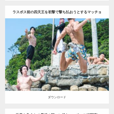
ラスボス前の四天王を初撃で撃ち払おうとするマッチョ
(縦写真)
Update:
2023.09.6
Category:
海のマッチョ2
inori
AKIHITO(細マッチョ)
SOSUKE
外資系
筋肉
背中
闘うマッチョ
ダウンロード
ダウンロード