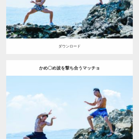
ダウンロード
ダウンロード
かめ〇め波を撃ち合うマッチョ
Update:
2023.02.6
Category:
海のマッチョ2
inori
外資系筋肉
闘うマッチョ
ダウンロード