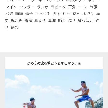
ブロッコリー
プール
ヘッドホン
ヘルメット
ホラー
マイク
マフラー
ラジオ
ラピュタ
三角コーン
制服
和装
喧嘩
帽子
引っ張る
押す
料理
映画
木登り
歴
史
腕組み
薔薇
豆まき
豆腐
踊る
蹴り
酸っぱい
釣
り
飲む
かめ〇め波を撃とうとするマッチョ
Update:
2021.07.1
Category:
海のマッチョ2
inori
AKIHITO(細マッチョ)
外資系筋肉
肩
闘うマッチョ