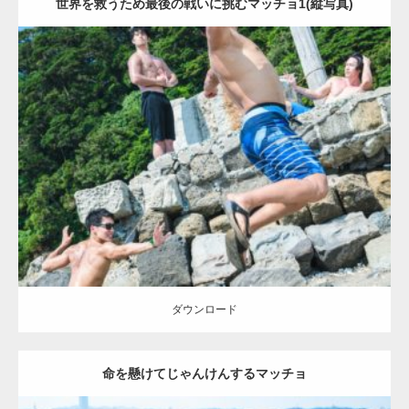
世界を救うため最後の戦いに挑むマッチョ1(縦写真)
Update:
2021.07.7
Category:
海のマッチョ2
inori
AKIHITO(細マッチョ)
SOSUKE
外資系
筋肉
闘うマッチョ
ダウンロード
【YouTube】マッチョフリー素材メンバーが
ギネス世界記録…
ダウンロード
命を懸けてじゃんけんするマッチョ
【TV】TBS番組「ひるおび」にてマッスルプ
ラスが紹介されま…