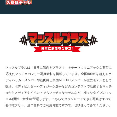
【TV】TBS番組「ひるおび」にてマッスルプ
ラスが紹介されま…
TOKYO FMラジオ番組「ONE MORNING」
で紹介さ…
マッスルプラスは「日常に筋肉をプラス！」をテーマにマニアックな要望に
応えたマッチョのフリー写真素材を掲載しています。全国500名を超えるボ
NHK「所さん！事件ですよ」に取材されまし
ディハッカーメンバーや筋肉紳士集団ALLOUTメンバーが主にモデルとして
た（6/8放送）
登場。ボディビルダーやフィジーク選手などのコンテストで活躍するマッチ
ョからメディアやイベントでもマッチョなモデルなど、様々なタイプのマッ
スル(男性・女性)が登場します。こちらでダウンロードできる写真はすべて
著作権フリー、且つ無料でご利用可能ですので、ぜひ使ってみてください。
映画「黄金泥棒」へマッスルプラスメンバー
が出演