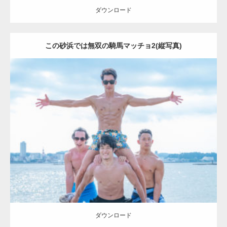
ダウンロード
この砂浜では無双の騎馬マッチョ2(縦写真)
Update:
2023.09.6
Category:
海のマッチョ2
AKIHITO(細マッチョ)
SOSUKE
外資系筋肉
ダウンロード
ダウンロード