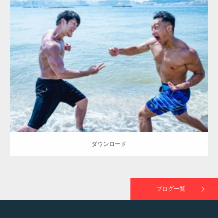
Update:
2023.09.6
TOKYO FMラジオ番組「ONE MORNING」
Category:
海のマッチョ2
inori
外資系筋肉
で紹介さ…
ダウンロード
NHK「所さん！事件ですよ」に取材されまし
た（6/8放送）
ダウンロード
映画「黄金泥棒」へマッスルプラスメンバー
が出演
ブログ一覧