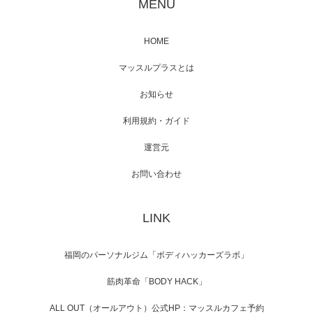
MENU
HOME
映画「メカバース」舞台挨拶へマッスルプラ
マッスルプラスとは
スメンバーが出演（3…
お知らせ
利用規約・ガイド
運営元
【TV】NHK BS「COOL JAPAN 」にてマッス
ルプ…
お問い合わせ
LINK
【WEB】「猫と焼き芋とマッチョ」の素材を
「ねとらぼ」さんに…
福岡のパーソナルジム「ボディハッカーズラボ」
筋肉革命「BODY HACK」
ALL OUT（オールアウト）公式HP：マッスルカフェ予約