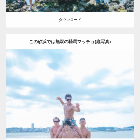
ダウンロード
この砂浜では無双の騎馬マッチョ(縦写真)
Update:
2023.09.6
Category:
海のマッチョ2
inori
外資系筋肉
AKIHITO(細マッチョ)
SOSUKE
ダウンロード