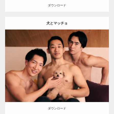
ダウンロード
犬とマッチョ
【YouTube】マッチョフリー素材メンバーが
ギネス世界記録…
Update:
2026.05.9
Category:
ワンちゃん(犬)とマッチョ
オレンジの人
SOSUKE
外資系
【TV】TBS番組「ひるおび」にてマッスルプ
筋肉
AKIHITO(細マッチョ)
ラスが紹介されま…
ダウンロード
TOKYO FMラジオ番組「ONE MORNING」
で紹介さ…
ダウンロード