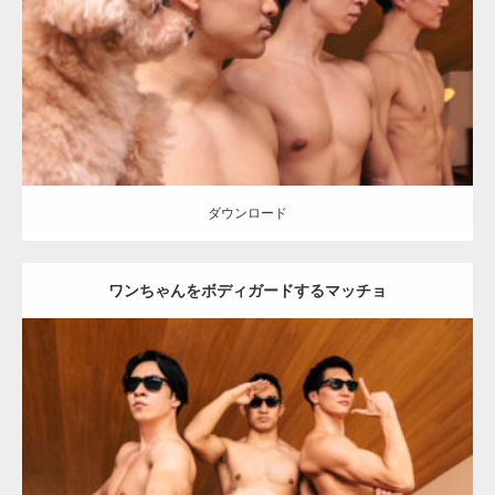
Category:
ワンちゃん(犬)とマッチョ
オレンジの人
AKIHITO(細マッ
チョ)
SOSUKE
外資系筋肉
ダウンロード
ダウンロード
ワンちゃんをボディガードするマッチョ
Update:
2026.05.9
Category:
ワンちゃん(犬)とマッチョ
オレンジの人
AKIHITO(細マッ
チョ)
SOSUKE
外資系筋肉