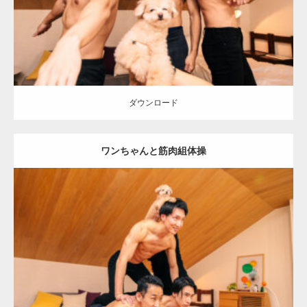
ダウンロード
ダウンロード
ワンちゃんと筋肉組体操
Update:
2026.05.9
Category:
ワンちゃん(犬)とマッチョ
オレンジの人
SOSUKE
外資系
筋肉
AKIHITO(細マッチョ)
肩
ダウンロード