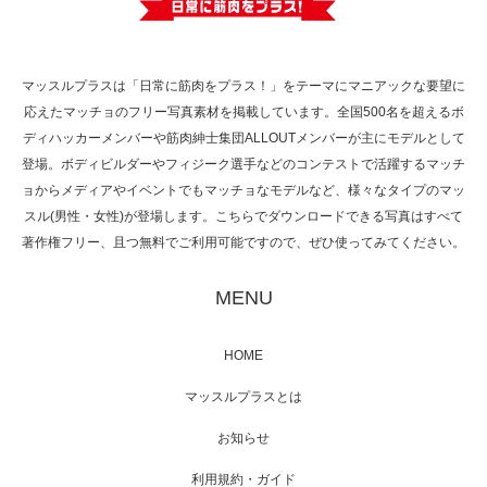
で紹介さ…
マッスルプラスは「日常に筋肉をプラス！」をテーマにマニアックな要望に
応えたマッチョのフリー写真素材を掲載しています。全国500名を超えるボ
NHK「所さん！事件ですよ」に取材されまし
ディハッカーメンバーや筋肉紳士集団ALLOUTメンバーが主にモデルとして
た（6/8放送）
登場。ボディビルダーやフィジーク選手などのコンテストで活躍するマッチ
ョからメディアやイベントでもマッチョなモデルなど、様々なタイプのマッ
スル(男性・女性)が登場します。こちらでダウンロードできる写真はすべて
著作権フリー、且つ無料でご利用可能ですので、ぜひ使ってみてください。
映画「黄金泥棒」へマッスルプラスメンバー
が出演
MENU
HOME
映画「メカバース」舞台挨拶へマッスルプラ
マッスルプラスとは
スメンバーが出演（3…
お知らせ
利用規約・ガイド