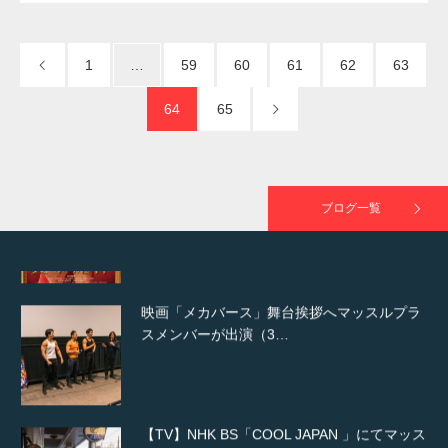
NHK「所さん！事件ですよ」に取材されまし
た（6/8放送）
1
…
59
60
61
62
63
64
65
映画「黄金泥棒」へマッスルプラスメンバー
が出演
ブログ一覧
映画「メカバース」舞台挨拶へマッスルプラ
スメンバーが出演（3…
【TV】NHK BS「COOL JAPAN 」にてマッス
ルプ…