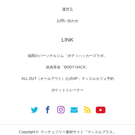
運営元
【TV】NHK BS「COOL JAPAN 」にてマッス
ルプ…
お問い合わせ
LINK
【WEB】「猫と焼き芋とマッチョ」の素材を
「ねとらぼ」さんに…
福岡のパーソナルジム「ボディハッカーズラボ」
筋肉革命「BODY HACK」
ALL OUT（オールアウト）公式HP：マッスルカフェ予約
ポケットトレーナー
Copyright ©
マッチョフリー素材サイト『マッスルプラス』