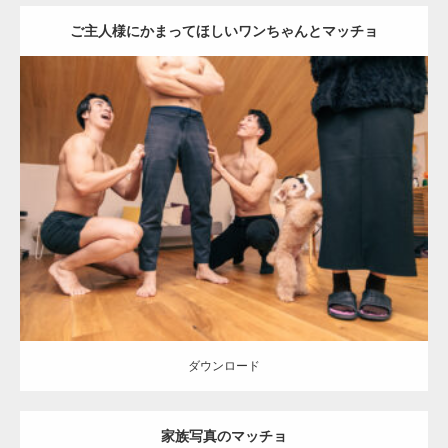
ご主人様にかまってほしいワンちゃんとマッチョ
Update:
2026.05.9
Category:
ワンちゃん(犬)とマッチョ
オレンジの人
AKIHITO(細マッ
チョ)
SOSUKE
外資系筋肉
ダウンロード
ダウンロード
家族写真のマッチョ