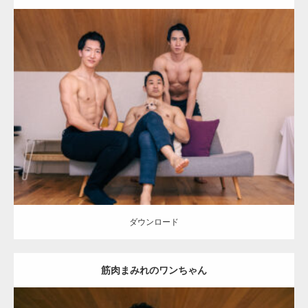
Update:
2026.05.9
Category:
ワンちゃん(犬)とマッチョ
オレンジの人
AKIHITO(細マッ
チョ)
SOSUKE
外資系筋肉
ダウンロード
ダウンロード
筋肉まみれのワンちゃん