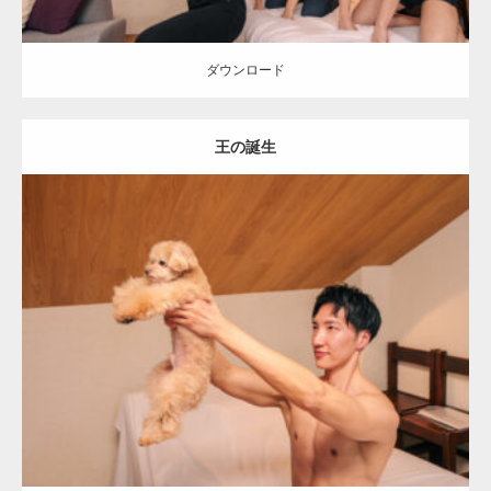
ダウンロード
王の誕生
Update:
2026.05.9
Category:
ワンちゃん(犬)とマッチョ
オレンジの人
SOSUKE
外資系
筋肉
AKIHITO(細マッチョ)
ダウンロード