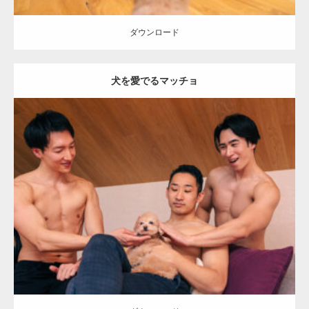
ダウンロード
犬を愛でるマッチョ
Update:
2026.05.9
Category:
ワンちゃん(犬)とマッチョ
オレンジの人
AKIHITO(細マッ
チョ)
SOSUKE
外資系筋肉
ダウンロード