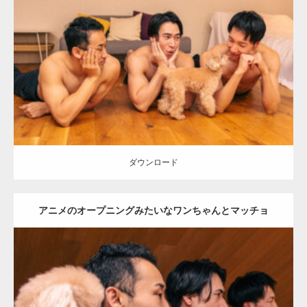
Update:
2026.05.9
Category:
ワンちゃん(犬)とマッチョ
オレンジの人
AKIHITO(細マッ
チョ)
SOSUKE
外資系筋肉
大胸筋
ダウンロード
ダウンロード
アニメのオープニングみたいなワンちゃんとマッチョ
Update:
2026.05.9