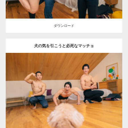
ダウンロード
犬の気を引こうと必死なマッチョ
Update:
2026.05.9
Category:
ワンちゃん(犬)とマッチョ
オレンジの人
AKIHITO(細マッ
チョ)
SOSUKE
外資系筋肉
ダウンロード