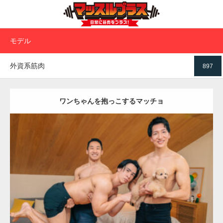
モデル
外資系筋肉
897
ワンちゃんを抱っこするマッチョ
Update:
2026.05.9
Category:
ワンちゃん(犬)とマッチョ
オレンジの人
AKIHITO(細マッ
チョ)
SOSUKE
外資系筋肉
ダウンロード