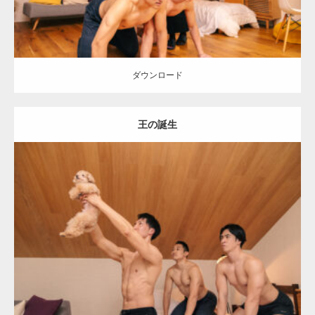
ダウンロード
王の誕生
Update:
2026.05.9
Category:
ワンちゃん(犬)とマッチョ
オレンジの人
SOSUKE
外資系
筋肉
AKIHITO(細マッチョ)
ダウンロード