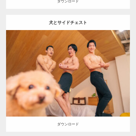
ダウンロード
犬とサイドチェスト
Update:
2026.05.9
Category:
ワンちゃん(犬)とマッチョ
オレンジの人
AKIHITO(細マッ
チョ)
SOSUKE
外資系筋肉
ダウンロード
ダウンロード