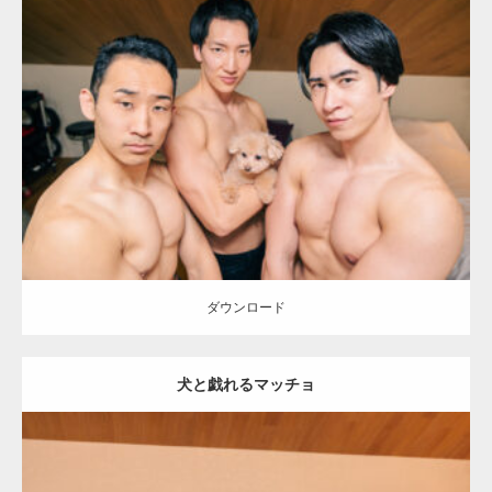
Update:
2026.05.9
Category:
ワンちゃん(犬)とマッチョ
オレンジの人
AKIHITO(細マッ
チョ)
SOSUKE
外資系筋肉
大胸筋
ダウンロード
ダウンロード
犬と戯れるマッチョ