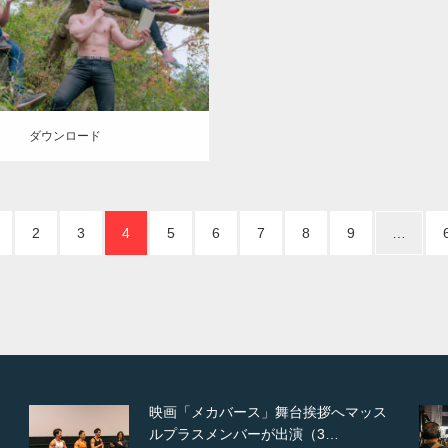
筋肉
ロード
ダウンロード
2
3
4
5
6
7
8
9
…
ス
【TV】NHK BS「COOL JAPAN 」に
てマッスルプ…