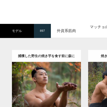
マッチョ
外資系筋肉
モデル
897
捕獲した野生の焼き芋を食す前に森に
焼
祈りを捧げるマッチョ
Update:
2022.01.20
Cate
Category:
紅葉とマッチョ
kaichan
外資
AKIHI
系筋肉
ダウンロード
ダウン