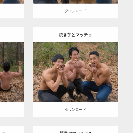
ダウンロード
焼き芋とマッチョ
Update:
2022.01.20
inori
Category:
紅葉とマッチョ
inori
KE
外資系
SOSUKE
外資系筋肉
AKIHITO(細マッ
チョ)
上腕二頭筋
肩
ダウンロード
ダウンロード