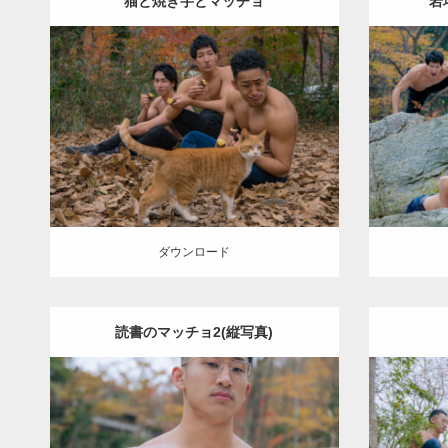
猫と焼き芋とマッチョ
岩
Update:
2022.01.22
Category:
紅葉とマッチョ
inori
Cate
AKIHITO(細マッチョ)
SOSUKE
外資系
AKIHI
筋肉
ダウンロード
ダウン
ダウンロード
読書のマッチョ2(縦写真)
Update:
2022.01.22
Cate
Category:
紅葉とマッチョ
inori
外資系
AKIHI