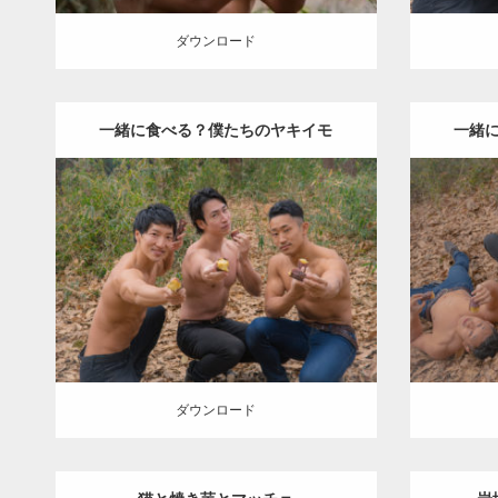
ダウンロード
一緒に食べる？僕たちのヤキイモ
一緒
Update:
2022.01.20
Cate
Category:
inori
AKIHITO(細マッチョ)
SOSUK
SOSUKE
外資系筋肉
ダウンロード
ダウン
ダウンロード