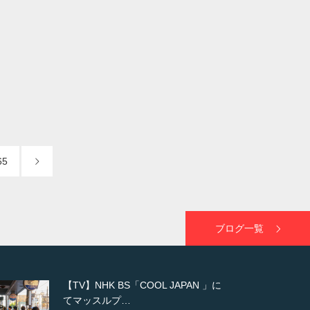
65
ブログ一覧
【WEB】「猫と焼き芋とマッチョ」
の素材を「ねとらぼ」さんに…