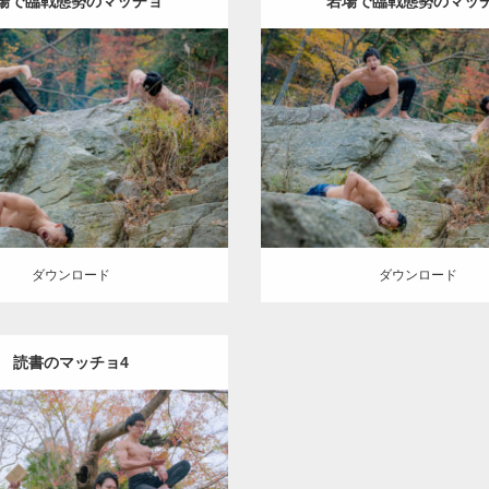
場で臨戦態勢のマッチョ
岩場で臨戦態勢のマッ
Update:
2022.01.20
Update:
2022.01.20
gory:
紅葉とマッチョ
inori
Category:
紅葉とマッチョ
TO(細マッチョ)
SOSUKE
外資系
AKIHITO(細マッチョ)
SOSU
筋肉
筋肉
ロード
ダウンロード
ダウンロード
ダウンロード
読書のマッチョ4
Update:
2022.01.22
gory:
紅葉とマッチョ
inori
TO(細マッチョ)
SOSUKE
外資系