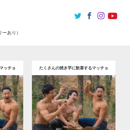
リーあり）
マッチョ
たくさんの焼き芋に歓喜するマッチョ
Update:
2022.01.19
inori
Category:
紅葉とマッチョ
inori
KE
外資系
AKIHITO(細マッチョ)
SOSUKE
外資系
筋
筋肉
肩
ダウンロード