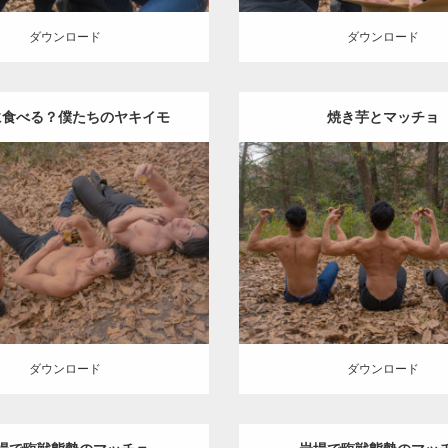
ダウンロード
ダウンロード
に食べる？僕たちのヤキイモ
焼き芋とマッチョ
Update:
2022.01.20
Update:
2022.01.20
gory:
紅葉とマッチョ
inori
Category:
紅葉とマッチョ
E
外資系筋肉
AKIHITO(細マッ
AKIHITO(細マッチョ)
SOSU
チョ)
筋肉
背中
ロード
ダウンロード
ダウンロード
ダウンロード