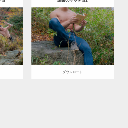
チョ
読書のマッチョ2
Update:
2022.01.22
inori
Category:
紅葉とマッチョ
inori
外資系
KE
外資系
筋肉
ダウンロード
ダウンロード