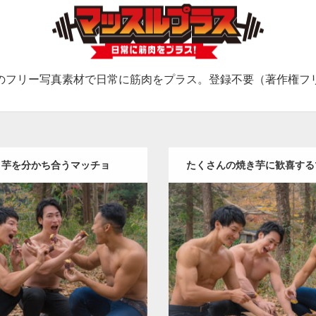
のフリー写真素材で日常に筋肉をプラス。登録不要（著作権フ
き芋を分かち合うマッチョ
たくさんの焼き芋に歓喜する
Update:
2022.01.22
Update:
2022.01.19
gory:
紅葉とマッチョ
inori
Category:
紅葉とマッチョ
TO(細マッチョ)
SOSUKE
外資系
AKIHITO(細マッチョ)
SOSU
筋肉
肩
上腕三頭筋
筋肉
上腕二頭筋
肩
腹
ロード
ダウンロード