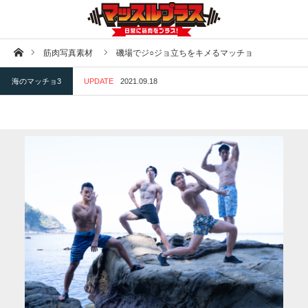
ホーム
筋肉写真素材
磯場でジ○ジョ立ちをキメるマッチョ
海のマッチョ3
UPDATE
2021.09.18