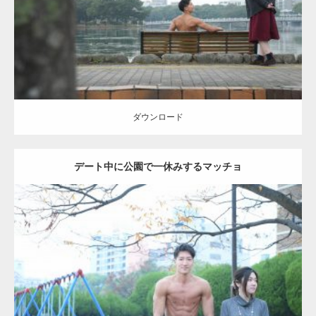
ダウンロード
ダウンロード
デート中に公園で一休みするマッチョ
Update:
2021.07.6
Category:
公園のマッチョ
その他
AKIHITO(細マッチョ)
腹筋
ダウンロード