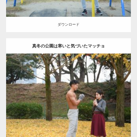
ダウンロード
真冬の公園は寒いと気づいたマッチョ
Update:
2021.07.8
Category:
公園のマッチョ
その他
AKIHITO(細マッチョ)
上腕三頭筋
肩
ダウンロード