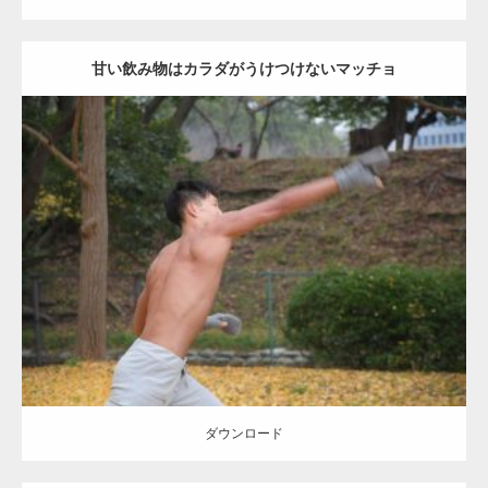
甘い飲み物はカラダがうけつけないマッチョ
Update:
2021.07.8
Category:
公園のマッチョ
その他
AKIHITO(細マッチョ)
背中
ダウンロード
ダウンロード