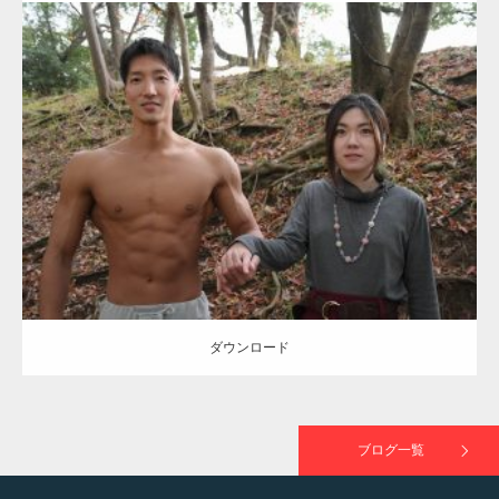
ラスが紹介されま…
Update:
2021.07.8
TOKYO FMラジオ番組「ONE MORNING」
Category:
公園のマッチョ
その他
AKIHITO(細マッチョ)
大胸筋
腹筋
で紹介さ…
ダウンロード
NHK「所さん！事件ですよ」に取材されまし
た（6/8放送）
ダウンロード
映画「黄金泥棒」へマッスルプラスメンバー
が出演
ブログ一覧