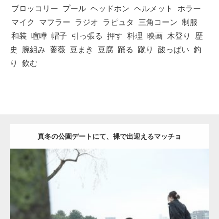
ブロッコリー
プール
ヘッドホン
ヘルメット
ホラー
マイク
マフラー
ラジオ
ラピュタ
三角コーン
制服
和装
喧嘩
帽子
引っ張る
押す
料理
映画
木登り
歴
史
腕組み
薔薇
豆まき
豆腐
踊る
蹴り
酸っぱい
釣
り
飲む
真冬の公園デートにて、裸で出迎えるマッチョ
Update:
2021.07.8
Category:
公園のマッチョ
その他
AKIHITO(細マッチョ)
背中