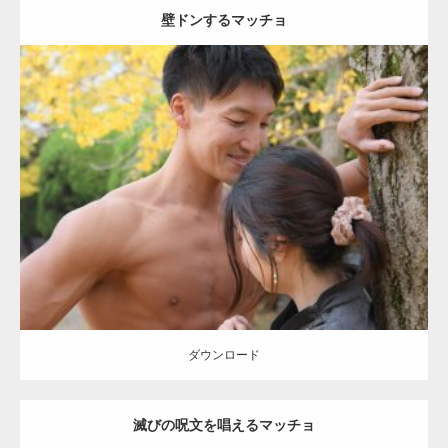
壁ドンするマッチョ
Update:
2021.07.8
Category:
公園のマッチョ
その他
AKIHITO(細マッチョ)
大胸筋
肩
腹
筋
ダウンロード
【YouTube】マッチョフリー素材メンバーが
ギネス世界記録…
ダウンロード
滅びの呪文を唱えるマッチョ
【TV】TBS番組「ひるおび」にてマッスルプ