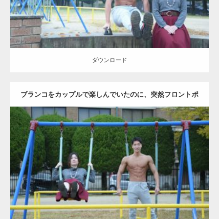
ダウンロード
ブランコをカップルで楽しんでいたのに、突然フロントポ
ーズをするマッチョ
Update:
2021.07.6
Category:
公園のマッチョ
その他
AKIHITO(細マッチョ)
腹筋
大胸筋
ダウンロード