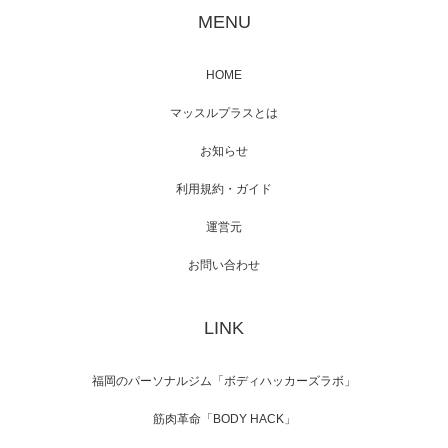
が出演
MENU
HOME
映画「メカバース」舞台挨拶へマッスルプラ
マッスルプラスとは
スメンバーが出演（3…
お知らせ
利用規約・ガイド
運営元
【TV】NHK BS「COOL JAPAN 」にてマッス
ルプ…
お問い合わせ
LINK
【WEB】「猫と焼き芋とマッチョ」の素材を
「ねとらぼ」さんに…
福岡のパーソナルジム「ボディハッカーズラボ」
筋肉革命「BODY HACK」