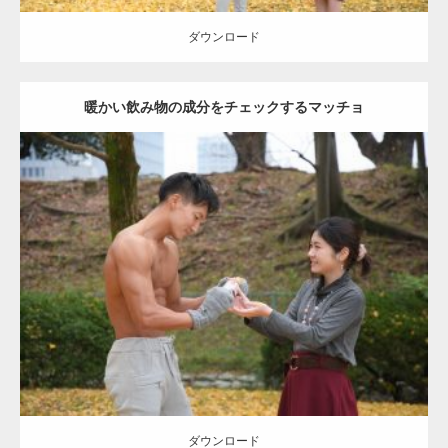
ダウンロード
暖かい飲み物の成分をチェックするマッチョ
Update:
2021.07.8
Category:
公園のマッチョ
その他
AKIHITO(細マッチョ)
上腕三頭筋
肩
ダウンロード
ダウンロード