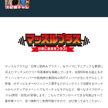
【TV】TBS番組「ひるおび」にてマッスルプ
ラスが紹介されま…
TOKYO FMラジオ番組「ONE MORNING」
で紹介さ…
マッスルプラスは「日常に筋肉をプラス！」をテーマにマニアックな要望に
応えたマッチョのフリー写真素材を掲載しています。全国500名を超えるボ
NHK「所さん！事件ですよ」に取材されまし
ディハッカーメンバーや筋肉紳士集団ALLOUTメンバーが主にモデルとして
た（6/8放送）
登場。ボディビルダーやフィジーク選手などのコンテストで活躍するマッチ
ョからメディアやイベントでもマッチョなモデルなど、様々なタイプのマッ
スル(男性・女性)が登場します。こちらでダウンロードできる写真はすべて
著作権フリー、且つ無料でご利用可能ですので、ぜひ使ってみてください。
映画「黄金泥棒」へマッスルプラスメンバー