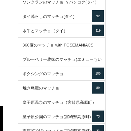
ソンクランのマッチョ in バンコク(タイ)
35
タイ暮らしのマッチョ(タイ)
92
85
水牛とマッチョ（タイ）
119
360度のマッチョ with POSEMANIACS
ブルーベリー農家のマッチョ(エミューもい
49
ボクシングのマッチョ
るよ)
106
72
焼き鳥屋のマッチョ
89
皇子原温泉のマッチョ（宮崎県高原町）
皇子原公園のマッチョ(宮崎県高原町)
73
133
23