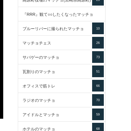
高原町役場のマッチョ(宮崎県高原町)
『RRR』観て○○したくなったマッチョ
ブルーリバーに撮られたマッチョ
10
16
マッチョチェス
26
サバゲーのマッチョ
73
瓦割りのマッチョ
51
オフィスで筋トレ
66
ラジオのマッチョ
70
アイドルとマッチョ
59
ホテルのマッチョ
68