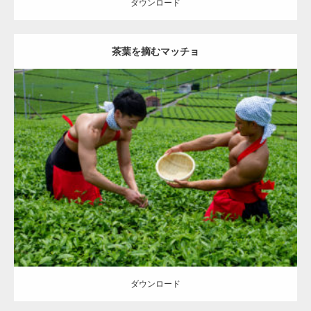
ダウンロード
茶葉を摘むマッチョ
Update:
2023.02.11
Category:
茶畑のマッチョ
その他
AKIHITO(細マッチョ)
TOSHI(大胸
筋)
大胸筋
肩
八女 (福岡)
ダウンロード
ダウンロード