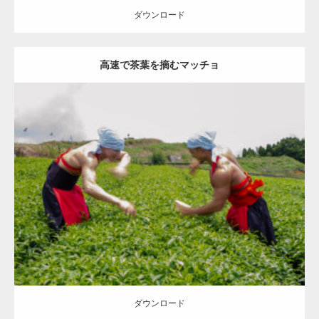
ダウンロード
【YouTube】マッチョフリー素材メンバーが
高速で茶葉を摘むマッチョ
ギネス世界記録…
【TV】TBS番組「ひるおび」にてマッスルプ
Update:
2023.02.11
ラスが紹介されま…
Category:
茶畑のマッチョ
その他
AKIHITO(細マッチョ)
TOSHI(大胸
筋)
八女 (福岡)
ダウンロード
TOKYO FMラジオ番組「ONE MORNING」
で紹介さ…
ダウンロード
NHK「所さん！事件ですよ」に取材されまし