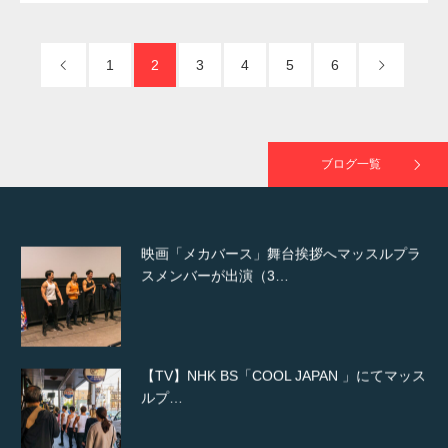
た（6/8放送）
1
2
3
4
5
6
映画「黄金泥棒」へマッスルプラスメンバー
が出演
ブログ一覧
映画「メカバース」舞台挨拶へマッスルプラ
スメンバーが出演（3…
【TV】NHK BS「COOL JAPAN 」にてマッス
ルプ…