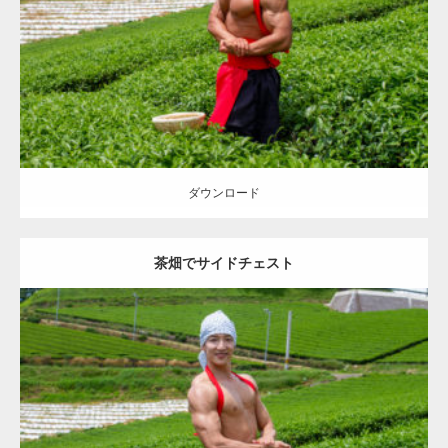
Category:
茶畑のマッチョ
その他
TOSHI(大胸筋)
上腕二頭筋
肩
大胸
筋
八女 (福岡)
ダウンロード
ダウンロード
茶畑でサイドチェスト
Update:
2023.02.11
Category:
茶畑のマッチョ
その他
AKIHITO(細マッチョ)
上腕三頭筋
肩
八女 (福岡)