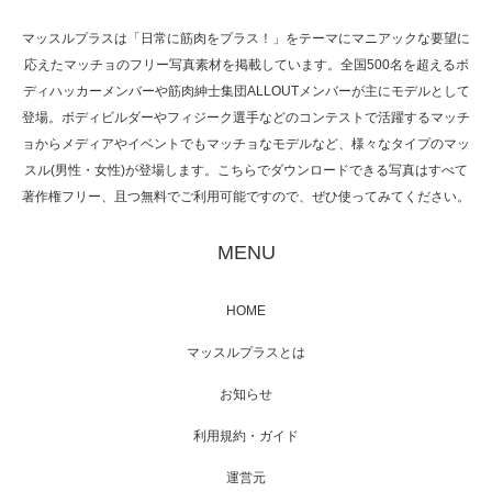
マッスルプラスは「日常に筋肉をプラス！」をテーマにマニアックな要望に
応えたマッチョのフリー写真素材を掲載しています。全国500名を超えるボ
NHK「所さん！事件ですよ」に取材されまし
ディハッカーメンバーや筋肉紳士集団ALLOUTメンバーが主にモデルとして
た（6/8放送）
登場。ボディビルダーやフィジーク選手などのコンテストで活躍するマッチ
ョからメディアやイベントでもマッチョなモデルなど、様々なタイプのマッ
スル(男性・女性)が登場します。こちらでダウンロードできる写真はすべて
著作権フリー、且つ無料でご利用可能ですので、ぜひ使ってみてください。
映画「黄金泥棒」へマッスルプラスメンバー
が出演
MENU
HOME
映画「メカバース」舞台挨拶へマッスルプラ
マッスルプラスとは
スメンバーが出演（3…
お知らせ
利用規約・ガイド
運営元
【TV】NHK BS「COOL JAPAN 」にてマッス