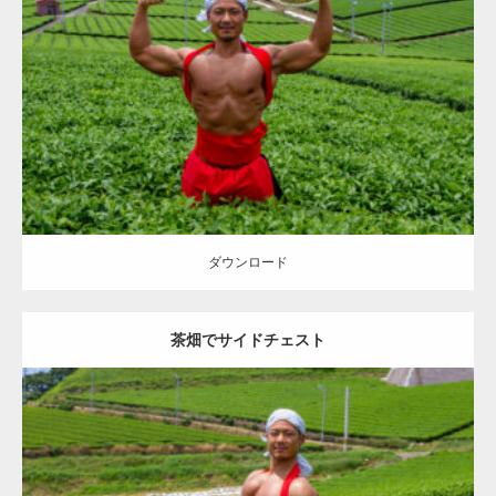
Update:
2023.02.11
Category:
茶畑のマッチョ
その他
TOSHI(大胸筋)
大胸筋
上腕二頭筋
八女 (福岡)
ダウンロード
ダウンロード
茶畑でサイドチェスト
Update:
2023.02.11