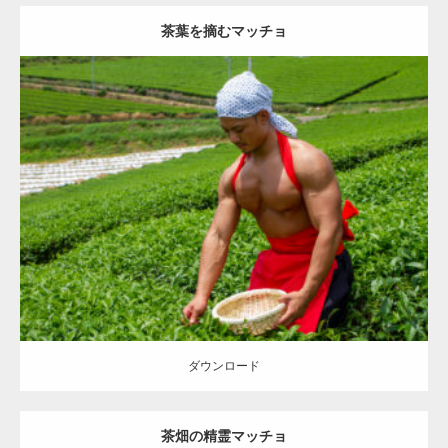
茶葉を摘むマッチョ
Update:
2023.02.11
Category:
茶畑のマッチョ
その他
TOSHI(大胸筋)
大胸筋
上腕二頭筋
肩
八女 (福岡)
ダウンロード
ダウンロード
茶畑の精霊マッチョ