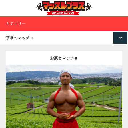
カテゴリー
茶畑のマッチョ
76
お茶とマッチョ
Update:
2023.02.11
Category:
茶畑のマッチョ
その他
TOSHI(大胸筋)
大胸筋
八女 (福岡)
ダウンロード