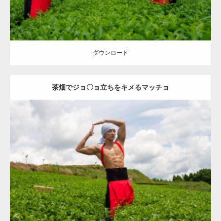
ダウンロード
茶畑でジョ〇ョ立ちをキメるマッチョ
Update:
2023.02.11
Category:
茶畑のマッチョ
その他
AKIHITO(細マッチョ)
上腕二頭筋
腹筋
八女 (福岡)
ダウンロード