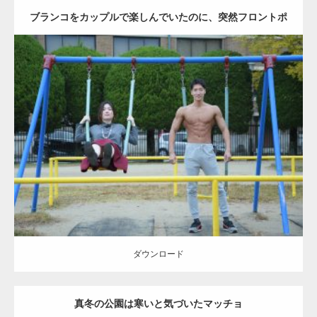
ブランコをカップルで楽しんでいたのに、突然フロントポ
ーズをするマッチョ
Update:
2021.07.6
Category:
公園のマッチョ
その他
AKIHITO(細マッチョ)
腹筋
大胸筋
ダウンロード
ダウンロード
真冬の公園は寒いと気づいたマッチョ