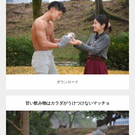
Update:
2021.07.8
Category:
公園のマッチョ
その他
AKIHITO(細マッチョ)
上腕三頭筋
肩
ダウンロード
ダウンロード
甘い飲み物はカラダがうけつけないマッチョ