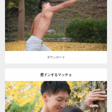
Update:
2021.07.8
Category:
公園のマッチョ
その他
AKIHITO(細マッチョ)
背中
ダウンロード
ダウンロード
壁ドンするマッチョ
Update:
2021.07.8
Category:
公園のマッチョ
その他
AKIHITO(細マッチョ)
大胸筋
肩
腹