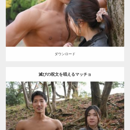
筋
ダウンロード
【YouTube】マッチョフリー素材メンバーが
ギネス世界記録…
ダウンロード
滅びの呪文を唱えるマッチョ
【TV】TBS番組「ひるおび」にてマッスルプ
ラスが紹介されま…
Update:
2021.07.8
TOKYO FMラジオ番組「ONE MORNING」
Category:
公園のマッチョ
その他
AKIHITO(細マッチョ)
大胸筋
腹筋
で紹介さ…