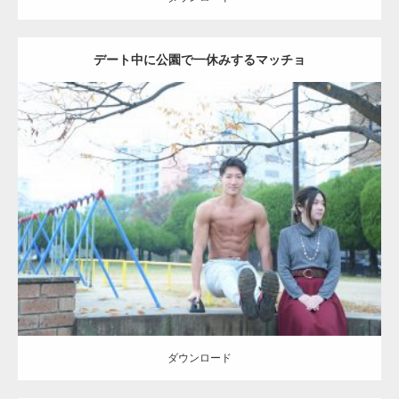
デート中に公園で一休みするマッチョ
Update:
2021.07.6
Category:
公園のマッチョ
その他
AKIHITO(細マッチョ)
腹筋
ダウンロード
ダウンロード