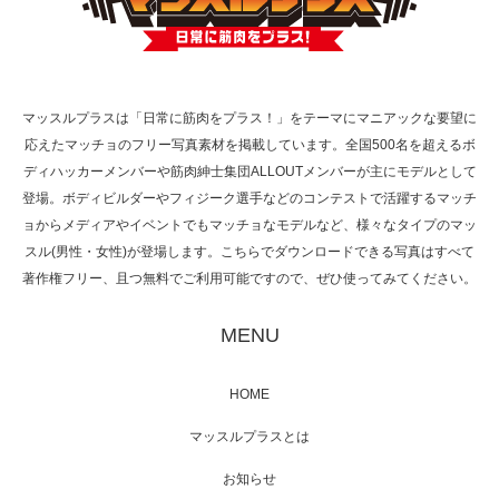
TOKYO FMラジオ番組「ONE MORNING」
で紹介さ…
マッスルプラスは「日常に筋肉をプラス！」をテーマにマニアックな要望に
応えたマッチョのフリー写真素材を掲載しています。全国500名を超えるボ
NHK「所さん！事件ですよ」に取材されまし
ディハッカーメンバーや筋肉紳士集団ALLOUTメンバーが主にモデルとして
た（6/8放送）
登場。ボディビルダーやフィジーク選手などのコンテストで活躍するマッチ
ョからメディアやイベントでもマッチョなモデルなど、様々なタイプのマッ
スル(男性・女性)が登場します。こちらでダウンロードできる写真はすべて
著作権フリー、且つ無料でご利用可能ですので、ぜひ使ってみてください。
映画「黄金泥棒」へマッスルプラスメンバー
が出演
MENU
HOME
映画「メカバース」舞台挨拶へマッスルプラ
マッスルプラスとは
スメンバーが出演（3…
お知らせ