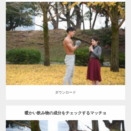
Update:
2021.07.8
Category:
公園のマッチョ
その他
AKIHITO(細マッチョ)
上腕三頭筋
肩
ダウンロード
ダウンロード
暖かい飲み物の成分をチェックするマッチョ