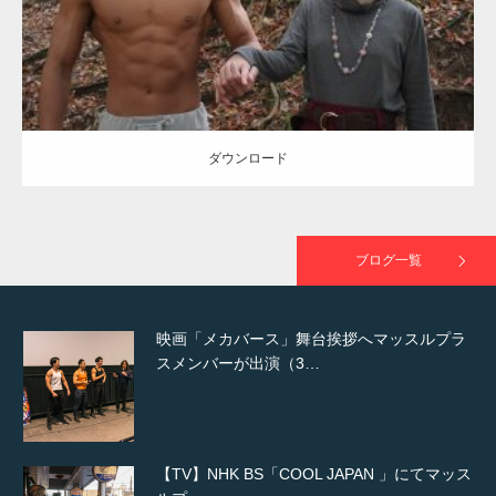
ダウンロード
NHK「所さん！事件ですよ」に取材されまし
た（6/8放送）
ダウンロード
映画「黄金泥棒」へマッスルプラスメンバー
が出演
ブログ一覧
映画「メカバース」舞台挨拶へマッスルプラ
スメンバーが出演（3…
【TV】NHK BS「COOL JAPAN 」にてマッス