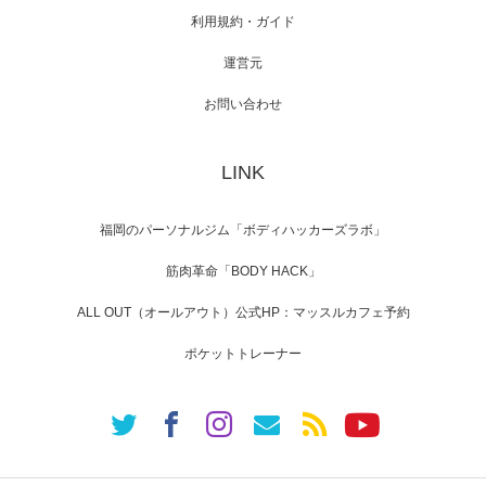
利用規約・ガイド
運営元
【TV】NHK BS「COOL JAPAN 」にてマッス
ルプ…
お問い合わせ
LINK
【WEB】「猫と焼き芋とマッチョ」の素材を
「ねとらぼ」さんに…
福岡のパーソナルジム「ボディハッカーズラボ」
筋肉革命「BODY HACK」
ALL OUT（オールアウト）公式HP：マッスルカフェ予約
ポケットトレーナー