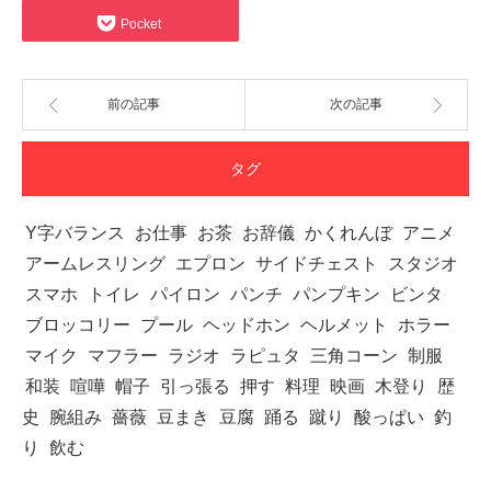
Pocket
前の記事
次の記事
タグ
Y字バランス
お仕事
お茶
お辞儀
かくれんぼ
アニメ
アームレスリング
エプロン
サイドチェスト
スタジオ
スマホ
トイレ
パイロン
パンチ
パンプキン
ビンタ
ブロッコリー
プール
ヘッドホン
ヘルメット
ホラー
マイク
マフラー
ラジオ
ラピュタ
三角コーン
制服
和装
喧嘩
帽子
引っ張る
押す
料理
映画
木登り
歴
史
腕組み
薔薇
豆まき
豆腐
踊る
蹴り
酸っぱい
釣
り
飲む